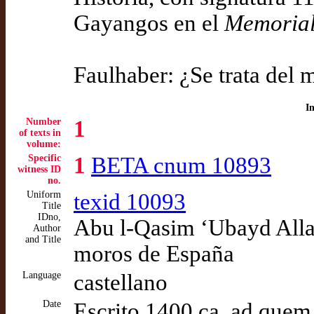
Gayangos en el
Memorial
Faulhaber: ¿Se trata del
I
Number
1
of texts in
volume:
Specific
1
BETA cnum 10893
witness ID
no.
Uniform
texid 10093
Title
IDno,
Abu l-Qasim ‘Ubayd Allah
Author
and Title
moros de España
Language
castellano
Date
Escrito 1400 ca. ad quem