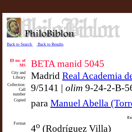
Back to Search
Back to Results
ID no. of
BETA manid 5045
MS
City and
Madrid
Real Academia de 
Library
Collection:
9/5141 |
olim
9-24-2-B-5
Call
number
Copied
para
Manuel Abella (Tor
Ex
Format
o
4
(Rodríguez Villa)