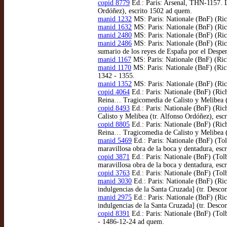
copid 8779
Ed.: Paris: Arsenal, THN-1157. L
Ordóñez), escrito 1502 ad quem.
manid 1232
MS: Paris: Nationale (BnF) (Rich
manid 1632
MS: Paris: Nationale (BnF) (Ric
manid 2480
MS: Paris: Nationale (BnF) (Ric
manid 2486
MS: Paris: Nationale (BnF) (Ric
sumario de los reyes de España por el Despe
manid 1167
MS: Paris: Nationale (BnF) (Rich
manid 1170
MS: Paris: Nationale (BnF) (Rich
1342 - 1355.
manid 1352
MS: Paris: Nationale (BnF) (Rich
copid 4064
Ed.: Paris: Nationale (BnF) (Rich
Reina… Tragicomedia de Calisto y Melibea (
copid 8493
Ed.: Paris: Nationale (BnF) (Ric
Calisto y Melibea (tr. Alfonso Ordóñez), esc
copid 8805
Ed.: Paris: Nationale (BnF) (Ric
Reina… Tragicomedia de Calisto y Melibea (
manid 5469
Ed.: Paris: Nationale (BnF) (Tol
maravillosa obra de la boca y dentadura, es
copid 3871
Ed.: Paris: Nationale (BnF) (Tol
maravillosa obra de la boca y dentadura, es
copid 3763
Ed.: Paris: Nationale (BnF) (Tol
manid 3030
Ed.: Paris: Nationale (BnF) (Ric
indulgencias de la Santa Cruzada] (tr. Desc
manid 2975
Ed.: Paris: Nationale (BnF) (Ric
indulgencias de la Santa Cruzada] (tr. Desco
copid 8391
Ed.: Paris: Nationale (BnF) (Tolb
- 1486-12-24 ad quem.