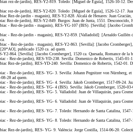
lbian rez-de-jardin), RES-Y2-819. Toledo: [Miguel de Eguía], 1526-10-12. Desc
biac rez-de-jardin), RES-Y2-820. Toledo: [Miguel de Eguía], 1526-12-17. Juan 
lbiac Rez-de-jardin - magasin), RES-Y2-828. Alcalá de Henares: Juan Gracián,
biac Rez-de-jardin), RES-Y2-849. Burgos: Juan de Junta, 1551. Desconocido, Hi
biac - Rez-de-jardin - magasin), RES-YG-107 (BIS). [Sevilla]: [Jacobo Cromber
biac - Rez-de-jardin - magasin), RES-Y2-859. [Valladolid]: [Arnaldo Guillén 
ca.
lbiac - Rez-de-jardin - magasin), RES-Y2-863. [Sevilla]: [Jacobo Cromberger]
a [20*AO], publicado 1520 ca. ad quem.
S-Y2-864. [Sevilla]: [Jacobo Cromberger], 1520 ca. Quesada, Romance de la b
biac - Rez-de-jardin), RES-YD-238. Sevilla: Domenico de Robertis, 1545-01-13
lbiac Rez-de-jardin), RES-YD-240. Sevilla: Domenico de Robertis, 1542-01. De
biac - Rez-de-jardin), RES- YG- 3. Sevilla: Johann Pegnitzer von Nürnberg, e
9-08-28 ad quem.
biac - Rez-de-jardin), RES- YG- 4. Sevilla: Jakob Cromberger, 1517-09-24. Jua
biac - Rez-de-jardin), RES- YG- 4 (BIS). Sevilla: Jakob Cromberger, 1520-03-
biac - Rez-de-jardin), RES- YG- 5. Valladolid: Juan de Villaquirán, para Cos
biac - Rez-de-jardin), RES- YG- 6. Valladolid: Juan de Villaquirán, para Cos
biac - Rez-de-jardin), RES- YG- 7. Toledo: Hernando de Santa Catalina, 1547-
biac - Rez-de-jardin), RES- YG- 8. Toledo: Hernando de Santa Catalina, 1547-
lbiac Rez-de-jardin), RES- YG- 9. València: Jorge Costilla, 1514-06-20. Cole