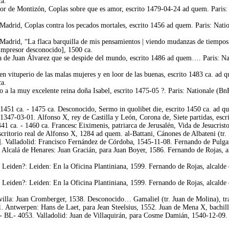
ca.
r de Montizón, Coplas sobre que es amor, escrito 1479-04-24 ad quem. Paris:
Madrid, Coplas contra los pecados mortales, escrito 1456 ad quem. Paris: Nat
Madrid, “La flaca barquilla de mis pensamientos | viendo mudanzas de tiempos 
Impresor desconocido], 1500 ca.
a de Juan Álvarez que se despide del mundo, escrito 1486 ad quem…. Paris: Na
n vituperio de las malas mujeres y en loor de las buenas, escrito 1483 ca. ad
ca.
a la muy excelente reina doña Isabel, escrito 1475-05 ?. Paris: Nationale (B
451 ca. - 1475 ca. Desconocido, Sermo in quolibet die, escrito 1450 ca. ad q
347-03-01. Alfonso X, rey de Castilla y León, Corona de, Siete partidas, esc
1 ca. - 1460 ca. Francesc Eiximenis, patriarca de Jerusalén, Vida de Jesucrist
ritorio real de Alfonso X, 1284 ad quem. al-Battani, Cánones de Albateni (tr
]. Valladolid: Francisco Fernández de Córdoba, 1545-11-08. Fernando de Pulgar
 Alcalá de Henares: Juan Gracián, para Juan Boyer, 1586. Fernando de Rojas, a
 Leiden?: Leiden: En la Oficina Plantiniana, 1599. Fernando de Rojas, alcalde
 Leiden?: Leiden: En la Oficina Plantiniana, 1599. Fernando de Rojas, alcalde
evilla: Juan Cromberger, 1538. Desconocido… Gamaliel (tr. Juan de Molina), t
. Antwerpen: Hans de Laet, para Jean Steelsius, 1552. Juan de Mena X, bachill
BL- 4053. Valladolid: Juan de Villaquirán, para Cosme Damián, 1540-12-09. J