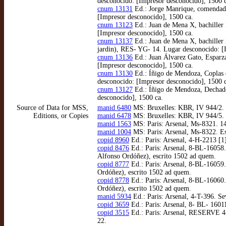
desconocido: [Impresor desconocido], 1500 
cnum 13131
Ed.: Jorge Manrique, comendado
[Impresor desconocido], 1500 ca.
cnum 13123
Ed.: Juan de Mena X, bachiller 
[Impresor desconocido], 1500 ca.
cnum 13137
Ed.: Juan de Mena X, bachiller 
jardin), RES- YG- 14. Lugar desconocido: [
cnum 13136
Ed.: Juan Álvarez Gato, Esparz
[Impresor desconocido], 1500 ca.
cnum 13130
Ed.: Íñigo de Mendoza, Coplas e
desconocido: [Impresor desconocido], 1500 
cnum 13127
Ed.: Íñigo de Mendoza, Dechado 
desconocido], 1500 ca.
Source of Data for MSS,
manid 6480
MS: Bruxelles: KBR, IV 944/2. 1
Editions, or Copies
manid 6478
MS: Bruxelles: KBR, IV 944/5. 1
manid 1563
MS: Paris: Arsenal, Ms-8321. 144
manid 1004
MS: Paris: Arsenal, Ms-8322. Esc
copid 8960
Ed.: Paris: Arsenal, 4-H-2213 [1
copid 8476
Ed.: Paris: Arsenal, 8-BL-16058.
Alfonso Ordóñez), escrito 1502 ad quem.
copid 8777
Ed.: Paris: Arsenal, 8-BL-16059.
Ordóñez), escrito 1502 ad quem.
copid 8778
Ed.: Paris: Arsenal, 8-BL-16060.
Ordóñez), escrito 1502 ad quem.
manid 5934
Ed.: Paris: Arsenal, 4-T-396. S
copid 3659
Ed.: Paris: Arsenal, 8- BL- 16011
copid 3515
Ed.: Paris: Arsenal, RESERVE 4- 
22.