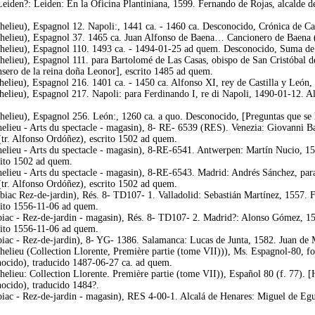
eiden?: Leiden: En la Oficina Plantiniana, 1599. Fernando de Rojas, alcalde d
elieu), Espagnol 12. Napoli:, 1441 ca. - 1460 ca. Desconocido, Crónica de Cas
helieu), Espagnol 37. 1465 ca. Juan Alfonso de Baena… Cancionero de Baena 
helieu), Espagnol 110. 1493 ca. - 1494-01-25 ad quem. Desconocido, Suma de l
helieu), Espagnol 111. para Bartolomé de Las Casas, obispo de San Cristóbal d
nsero de la reina doña Leonor], escrito 1485 ad quem.
elieu), Espagnol 216. 1401 ca. - 1450 ca. Alfonso XI, rey de Castilla y León, 
elieu), Espagnol 217. Napoli: para Ferdinando I, re di Napoli, 1490-01-12. Alf
elieu), Espagnol 256. León:, 1260 ca. a quo. Desconocido, [Preguntas que se ha
elieu - Arts du spectacle - magasin), 8- RE- 6539 (RES). Venezia: Giovanni Bat
tr. Alfonso Ordóñez), escrito 1502 ad quem.
helieu - Arts du spectacle - magasin), 8-RE-6541. Antwerpen: Martín Nucio, 1
rito 1502 ad quem.
helieu - Arts du spectacle - magasin), 8-RE-6543. Madrid: Andrés Sánchez, par
tr. Alfonso Ordóñez), escrito 1502 ad quem.
biac Rez-de-jardin), Rés. 8- TD107- 1. Valladolid: Sebastián Martínez, 1557. 
crito 1556-11-06 ad quem.
biac - Rez-de-jardin - magasin), Rés. 8- TD107- 2. Madrid?: Alonso Gómez, 15
crito 1556-11-06 ad quem.
biac - Rez-de-jardin), 8- YG- 1386. Salamanca: Lucas de Junta, 1582. Juan de 
helieu (Collection Llorente, Première partie (tome VII))), Ms. Espagnol-80, fo
onocido), traducido 1487-06-27 ca. ad quem.
helieu: Collection Llorente. Première partie (tome VII)), Español 80 (f. 77). 
nocido), traducido 1484?.
iac - Rez-de-jardin - magasin), RES 4-00-1. Alcalá de Henares: Miguel de Eguí