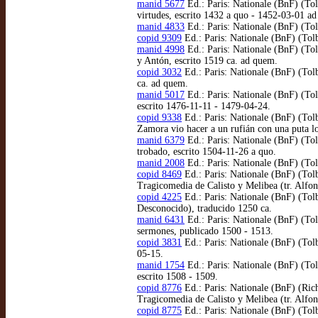
manid 5677
Ed.: Paris: Nationale (BnF) (To
virtudes, escrito 1432 a quo - 1452-03-01 a
manid 4833
Ed.: Paris: Nationale (BnF) (To
copid 9309
Ed.: Paris: Nationale (BnF) (Tol
manid 4998
Ed.: Paris: Nationale (BnF) (Tol
y Antón, escrito 1519 ca. ad quem.
copid 3032
Ed.: Paris: Nationale (BnF) (Tolb
ca. ad quem.
manid 5017
Ed.: Paris: Nationale (BnF) (To
escrito 1476-11-11 - 1479-04-24.
copid 9338
Ed.: Paris: Nationale (BnF) (Tol
Zamora vio hacer a un rufián con una puta lo
manid 6379
Ed.: Paris: Nationale (BnF) (Tol
trobado, escrito 1504-11-26 a quo.
manid 2008
Ed.: Paris: Nationale (BnF) (To
copid 8469
Ed.: Paris: Nationale (BnF) (Tol
Tragicomedia de Calisto y Melibea (tr. Alfo
copid 4225
Ed.: Paris: Nationale (BnF) (Tol
Desconocido), traducido 1250 ca.
manid 6431
Ed.: Paris: Nationale (BnF) (Tol
sermones, publicado 1500 - 1513.
copid 3831
Ed.: Paris: Nationale (BnF) (Tolb
05-15.
manid 1754
Ed.: Paris: Nationale (BnF) (Tol
escrito 1508 - 1509.
copid 8776
Ed.: Paris: Nationale (BnF) (Rich
Tragicomedia de Calisto y Melibea (tr. Alfo
copid 8775
Ed.: Paris: Nationale (BnF) (Tol