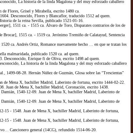
onocido, La historia de la linda Magalona y del muy esforzado caballero
de Flores, Grisel y Mirabella, escrito 1480 ca.
 1604. Desconocido, Flores y Blancaflor, traducido 1512 ad quem.
storia de la reina Sevilla, publicado 1521-01-16.
ger], 1511 ca. - 1515 ca. Álvaro de Toro, Disparates contrarios de los de
de Brocar], 1515 ca. - 1519 ca. Jerónimo Tremiño de Calatayud, Sentencia
, 1520 ca. Andrés Ortiz, Romance nuevamente hecho … en que se tratan los
ella malmaridada, publicado 1520 ca. ad quem.
. Desconocido, Enrique fi de Oliva, escrito 1498 ad quem.
sconocido, La historia de la linda Magalona y del muy esforzado caballero
t al., 1499-08-28. Hernán Núñez de Guzmán, Glosa sobre las “Trescientas”
n de Mena X, bachiller Madrid, Laberinto de fortuna, escrito 1444-02-22.
08. Juan de Mena X, bachiller Madrid, Coronación, escrito 1438.
me Damián, 1540-12-09. Juan de Mena X, bachiller Madrid, Laberinto de
me Damián, 1540-12-09. Juan de Mena X, bachiller Madrid, Laberinto de
12-15 - 1548. Juan de Mena X, bachiller Madrid, Laberinto de fortuna,
12-15 - 1548. Juan de Mena X, bachiller Madrid, Laberinto de fortuna,
ctivo… Cancionero general (14CG), refundido 1514-06-20.