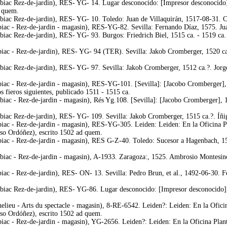
lbiac Rez-de-jardin), RES- YG- 14. Lugar desconocido: [Impresor desconocido]
d quem.
lbiac Rez-de-jardin), RES- YG- 10. Toledo: Juan de Villaquirán, 1517-08-31.
biac - Rez-de-jardin - magasin), RES-YG-82. Sevilla: Fernando Díaz, 1575. Jua
biac Rez-de-jardin), RES- YG- 93. Burgos: Friedrich Biel, 1515 ca. - 1519 ca. 
iac - Rez-de-jardin), RES- YG- 94 (TER). Sevilla: Jakob Cromberger, 1520 ca. 
lbiac Rez-de-jardin), RES- YG- 97. Sevilla: Jakob Cromberger, 1512 ca.?. Jor
biac - Rez-de-jardin - magasin), RES-YG-101. [Sevilla]: [Jacobo Cromberger
s fieros siguientes, publicado 1511 - 1515 ca.
biac - Rez-de-jardin - magasin), Rés Yg.108. [Sevilla]: [Jacobo Cromberger], 
lbiac Rez-de-jardin), RES- YG- 109. Sevilla: Jakob Cromberger, 1515 ca.?. Íñ
biac - Rez-de-jardin - magasin), RES-YG-305. Leiden: Leiden: En la Oficina P
nso Ordóñez), escrito 1502 ad quem.
biac - Rez-de-jardin - magasin), RES G-Z-40. Toledo: Sucesor a Hagenbach, 15
biac - Rez-de-jardin - magasin), A-1933. Zaragoza:, 1525. Ambrosio Montesino,
iac - Rez-de-jardin), RES- ON- 13. Sevilla: Pedro Brun, et al., 1492-06-30. Fe
biac Rez-de-jardin), RES- YG-86. Lugar desconocido: [Impresor desconocido], 
elieu - Arts du spectacle - magasin), 8-RE-6542. Leiden?: Leiden: En la Ofici
nso Ordóñez), escrito 1502 ad quem.
biac - Rez-de-jardin - magasin), YG-2656. Leiden?: Leiden: En la Oficina Plan