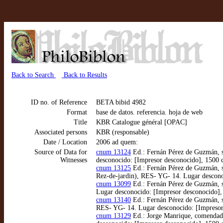
Back to Search
Back to Results
ID no. of Reference
BETA bibid 4982
Format
base de datos. referencia. hoja de web
Title
KBR Catalogue général [OPAC]
Associated persons
KBR (responsable)
Date / Location
2006 ad quem:
Source of Data for
cnum 13124
Ed.: Fernán Pérez de Guzmán, se
Witnesses
desconocido: [Impresor desconocido], 1500 
cnum 13125
Ed.: Fernán Pérez de Guzmán, se
Rez-de-jardin), RES- YG- 14. Lugar descono
cnum 13099
Ed.: Fernán Pérez de Guzmán, se
Lugar desconocido: [Impresor desconocido],
cnum 13140
Ed.: Fernán Pérez de Guzmán, se
RES- YG- 14. Lugar desconocido: [Impresor
cnum 13129
Ed.: Jorge Manrique, comendador