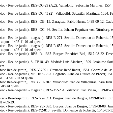
iac - Rez-de-jardin), RES-OC-29 (A,2). Valladolid: Sebastián Martínez, 1554. 
biac - Rez-de-jardin), RES-OC-43 (2). Valladolid: Sebastián Martínez, 1554. F
biac - Rez-de-jardin), RES- OB- 13. Zaragoza: Pablo Hurus, 1499-09-12. Gaub
iac - Rez-de-jardin), RES- OC- 96. Sevilla: Johann Pegnitzer von Nürnberg, et
iac - Rez-de-jardin - magasin), RES-R-271. Sevilla: Domenico de Robertis, 154
8 a quo - 1492-11-01 ad quem.
iac - Rez-de-jardin - magasin), RES-R-657. Sevilla: Domenico de Robertis, 154
8 a quo - 1492-11-01 ad quem.
biac - Rez-de-jardin), RES- R- 1367. Burgos: Friedrich Biel, 1517-08-22. Des
biac - Rez-de-jardin), 8- TE18- 49. Madrid: Luis Sánchez, 1599. Jerónimo Sori
uem.
biac Rez-de-jardin), RES-V-2591. Granada: René Rabut, 1581. Gonzalo de las C
biac - Rez-de-jardin), VELINS- 767. Logroño: Arnaldo Guillén de Brocar, 1517
ido 1517-01-10 ad quem.
biac Rez-de-jardin), Rés. Y2 D-207. Valladolid: Juan de Villaquirán, para Jua
11-08 ad quem.
biac - Rez-de-jardin - magasin), RES-Y2-254. València: Juan Viñao, 1519-05-3
biac - Rez-de-jardin), RES- Y2- 393. Burgos: Juan de Burgos, 1499-08-08. Enri
417-09-29.
iac - Rez-de-jardin), RES- Y2- 393. Burgos: Juan de Burgos, 1499-08-08. Juan 
biac - Rez-de-jardin), RES-Y2-818. Sevilla: Domenico de Robertis, 1545-01-13