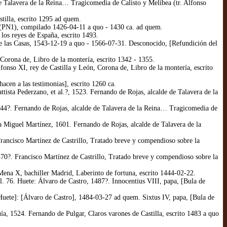
e Talavera de la Reina… Tragicomedia de Calisto y Melibea (tr. Alfonso
tilla, escrito 1295 ad quem.
(PN1), compilado 1426-04-11 a quo - 1430 ca. ad quem.
os reyes de España, escrito 1493.
e las Casas, 1543-12-19 a quo - 1566-07-31. Desconocido, [Refundición del
Corona de, Libro de la montería, escrito 1342 - 1355.
onso XI, rey de Castilla y León, Corona de, Libro de la montería, escrito
cen a las testimonias], escrito 1260 ca.
tista Pederzano, et al.?, 1523. Fernando de Rojas, alcalde de Talavera de la
544?. Fernando de Rojas, alcalde de Talavera de la Reina… Tragicomedia de
a Miguel Martínez, 1601. Fernando de Rojas, alcalde de Talavera de la
Francisco Martínez de Castrillo, Tratado breve y compendioso sobre la
70?. Francisco Martínez de Castrillo, Tratado breve y compendioso sobre la
Mena X, bachiller Madrid, Laberinto de fortuna, escrito 1444-02-22.
l. 76. Huete: Álvaro de Castro, 1487?. Innocentius VIII, papa, [Bula de
[Huete]: [Álvaro de Castro], 1484-03-27 ad quem. Sixtus IV, papa, [Bula de
a, 1524. Fernando de Pulgar, Claros varones de Castilla, escrito 1483 a quo