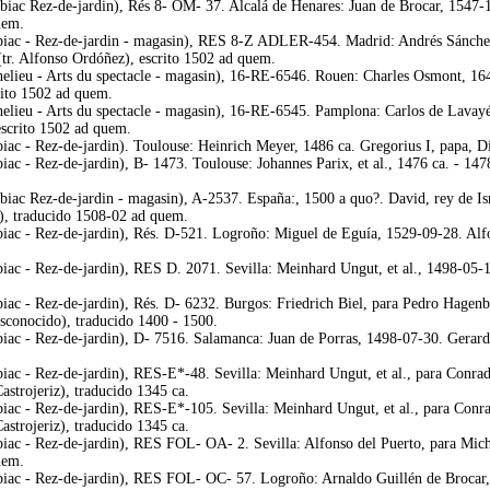
biac Rez-de-jardin), Rés 8- OM- 37. Alcalá de Henares: Juan de Brocar, 1547-1
uem.
biac - Rez-de-jardin - magasin), RES 8-Z ADLER-454. Madrid: Andrés Sánchez,
tr. Alfonso Ordóñez), escrito 1502 ad quem.
helieu - Arts du spectacle - magasin), 16-RE-6546. Rouen: Charles Osmont, 16
rito 1502 ad quem.
helieu - Arts du spectacle - magasin), 16-RE-6545. Pamplona: Carlos de Lavay
escrito 1502 ad quem.
biac - Rez-de-jardin). Toulouse: Heinrich Meyer, 1486 ca. Gregorius I, papa, 
iac - Rez-de-jardin), B- 1473. Toulouse: Johannes Parix, et al., 1476 ca. - 14
iac Rez-de-jardin - magasin), A-2537. España:, 1500 a quo?. David, rey de Israel
), traducido 1508-02 ad quem.
iac - Rez-de-jardin), Rés. D-521. Logroño: Miguel de Eguía, 1529-09-28. Alfon
iac - Rez-de-jardin), RES D. 2071. Sevilla: Meinhard Ungut, et al., 1498-05-10
biac - Rez-de-jardin), Rés. D- 6232. Burgos: Friedrich Biel, para Pedro Hagen
esconocido), traducido 1400 - 1500.
biac - Rez-de-jardin), D- 7516. Salamanca: Juan de Porras, 1498-07-30. Gerar
biac - Rez-de-jardin), RES-E*-48. Sevilla: Meinhard Ungut, et al., para Conra
astrojeriz), traducido 1345 ca.
biac - Rez-de-jardin), RES-E*-105. Sevilla: Meinhard Ungut, et al., para Con
astrojeriz), traducido 1345 ca.
iac - Rez-de-jardin), RES FOL- OA- 2. Sevilla: Alfonso del Puerto, para Micha
uem.
biac - Rez-de-jardin), RES FOL- OC- 57. Logroño: Arnaldo Guillén de Brocar,