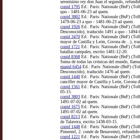
serenísimo rey don Juan el segundo, refund
copid 1795
Ed.: Paris: Nationale (BnF) (Tol
quo - 1481-06-23 ad quem.
copid 3802
Ed.: Paris: Nationale (BnF) (Tol
1479-06-23 a quo - 1481-06-23 ad quem.
copid 1926
Ed.: Paris: Nationale (BnF) (Tol
Desconocido), traducido 1491 a quo - 1494-
copid 3470
Ed.: Paris: Nationale (BnF) (Tol
mayor de Castilla y León, Corona de…), tra
copid 1721
Ed.: Paris: Nationale (BnF) (Tol
batallas campales, escrito 1481-12-20.
copid 8368
Ed.: Paris: Nationale (BnF) (Tol
Suma de todas las crónicas del mundo, llama
manid 6454
Ed.: Paris: Nationale (BnF) (Tol
Desconocido), traducido 1476 ad quem.
copid 1440
Ed.: Paris: Nationale (BnF) (Tolb
canciller mayor de Castilla y León, Corona 
copid 1561
Ed.: Paris: Nationale (BnF) (Tolb
05-15.
copid 3803
Ed.: Paris: Nationale (BnF) (Tolb
1491-07-02 ad quem.
copid 1675
Ed.: Paris: Nationale (BnF) (Tolb
1491-07-02 ad quem.
copid 8213
Ed.: Paris: Nationale (BnF) (Tolb
de Talavera, escrito 1438-03-15.
copid 1448
Ed.: Paris: Nationale (BnF) (Tolb
Pimentel, 2. conde de Benavente), refundid
copid 1221
Ed.: Paris: Nationale (BnF) (Tolb