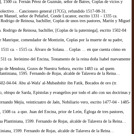
, 1500 ca. Fernán Pérez de Guzmán, señor de Batres, Coplas de vicios y
 Colectivo… Cancionero general (17CG), refundido 1517-08-31.
n Manuel, señor de Peñafiel, Conde Lucanor, escrito 1331 - 1335 ca.
Rodrigo de Reinosa, bachiller, Coplas de unos tres pastores, Martín y Miguel
Rodrigo de Reinosa, bachiller, [Coplas de la paterniega], escrito 1502-04
ge Manrique, comendador de Montizón, Coplas por la muerte de su padre,
], 1511 ca. - 1515 ca. Álvaro de Solana… Coplas … en que cuenta cómo en
1511 ca. Jerónimo del Encina, Testamento de la reina doña Isabel nuevamente
igo de Mendoza, Gozos de Nuestra Señora, escrito 1483 ca. ad quem.
lantiniana, 1595. Fernando de Rojas, alcalde de Talavera de la Reina…
02-04-04. Abu al-Wafa' al-Mubashshir ibn Fatik, Bocados de oro (tr.
 obispo de Sarda, Epístolas y evangelios por todo el año con sus doctrinas y
rnando Mejía, veinticuatro de Jaén, Nobiliario vero, escrito 1477-04 - 1485-
1508 ca. a quo. Juan del Encina, prior de León, Égloga de tres pastores,
na Plantiniana, 1599. Fernando de Rojas, alcalde de Talavera de la Reina…
tiniana, 1599. Fernando de Rojas, alcalde de Talavera de la Reina…