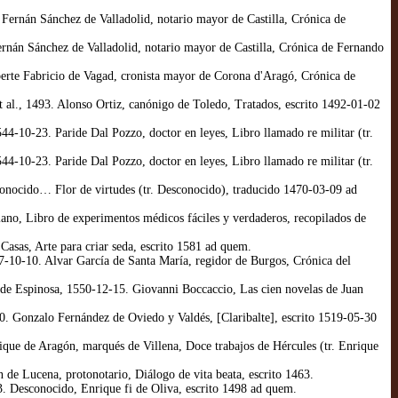
Fernán Sánchez de Valladolid, notario mayor de Castilla, Crónica de
ernán Sánchez de Valladolid, notario mayor de Castilla, Crónica de Fernando
erte Fabricio de Vagad, cronista mayor de Corona d'Aragó, Crónica de
 al., 1493. Alonso Ortiz, canónigo de Toledo, Tratados, escrito 1492-01-02
4-10-23. Paride Dal Pozzo, doctor en leyes, Libro llamado re militar (tr.
4-10-23. Paride Dal Pozzo, doctor en leyes, Libro llamado re militar (tr.
conocido… Flor de virtudes (tr. Desconocido), traducido 1470-03-09 ad
ano, Libro de experimentos médicos fáciles y verdaderos, recopilados de
asas, Arte para criar seda, escrito 1581 ad quem.
-10-10. Alvar García de Santa María, regidor de Burgos, Crónica del
n de Espinosa, 1550-12-15. Giovanni Boccaccio, Las cien novelas de Juan
0. Gonzalo Fernández de Oviedo y Valdés, [Claribalte], escrito 1519-05-30
que de Aragón, marqués de Villena, Doce trabajos de Hércules (tr. Enrique
de Lucena, protonotario, Diálogo de vita beata, escrito 1463.
. Desconocido, Enrique fi de Oliva, escrito 1498 ad quem.