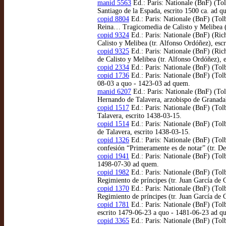
manid 5563
Ed.: Paris: Nationale (BnF) (Tol
Santiago de la Espada, escrito 1500 ca. ad q
copid 8804
Ed.: Paris: Nationale (BnF) (Tol
Reina… Tragicomedia de Calisto y Melibea (
copid 9324
Ed.: Paris: Nationale (BnF) (Ric
Calisto y Melibea (tr. Alfonso Ordóñez), esc
copid 9325
Ed.: Paris: Nationale (BnF) (Ric
de Calisto y Melibea (tr. Alfonso Ordóñez), 
copid 2334
Ed.: Paris: Nationale (BnF) (Tol
copid 1736
Ed.: Paris: Nationale (BnF) (Tolb
08-03 a quo - 1423-03 ad quem.
manid 6207
Ed.: Paris: Nationale (BnF) (Tolb
Hernando de Talavera, arzobispo de Granada
copid 1517
Ed.: Paris: Nationale (BnF) (Tolb
Talavera, escrito 1438-03-15.
copid 1514
Ed.: Paris: Nationale (BnF) (Tolb
de Talavera, escrito 1438-03-15.
copid 1326
Ed.: Paris: Nationale (BnF) (Tol
confesión “Primeramente es de notar” (tr. D
copid 1941
Ed.: Paris: Nationale (BnF) (Tol
1498-07-30 ad quem.
copid 1982
Ed.: Paris: Nationale (BnF) (Tol
Regimiento de príncipes (tr. Juan García de C
copid 1370
Ed.: Paris: Nationale (BnF) (Tol
Regimiento de príncipes (tr. Juan García de C
copid 1781
Ed.: Paris: Nationale (BnF) (Tolb
escrito 1479-06-23 a quo - 1481-06-23 ad q
copid 3365
Ed.: Paris: Nationale (BnF) (Tol