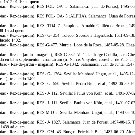
ido 1517-01-10 ad quem.
biac - Rez-de-jardin), RES FOL- OA- 5. Salamanca: [Juan de Porras], 1495-05-
biac - Rez-de-jardin), RES FOL- OA- 5 (ALPHA). Salamanca: [Juan de Porras],
biac - Rez-de-jardin), RES- TD4- 7. Pamplona: Arnaldo Guillén de Brocar, 14
08-15 ad quem.
biac - Rez-de-jardin), RES- G- 354. Toledo: Sucesor a Hagenbach, 1511-09-18. 
ducido 1402.
biac - Rez-de-jardin), RES-G-477. Murcia: Lope de la Roca, 1487-05-28. Diego
biac - Rez-de-jardin - magasin), RES-G-582. València: Jorge Costilla, para Gi
do en latín suplementum cronicarum (tr. Narcís Vinyoles, conseller de Valènci
biac - Rez-de-jardin - magasin), RES-G-1342. Salamanca: Juan de Junta, 1547. 
iac - Rez-de-jardin), RES- G- 1264. Sevilla: Meinhard Ungut, et al., 1495-12-
de…), traducido 1402.
iac - Rez-de-jardin), RES- G- 550. Sevilla: Pedro Brun, et al., 1492-06-30. Fe
iac - Rez-de-jardin), RES- J- 112. Sevilla: Paulus von Köln, et al., 1491-07-02
iac - Rez-de-jardin), RES- J- 111. Sevilla: Paulus von Köln, et al., 1491-07-02
iac - Rez-de-jardin), RES M-D-2. Sevilla: Meinhard Ungut, et al., 1498-05-10.
iac - Rez-de-jardin), RES- J- 1827. Salamanca: Juan de Porras, 1497-08-15. Ti
o 1439 ad quem.
iac - Rez-de-jardin), RES- OM- 43. Burgos: Friedrich Biel, 1487-06-20. Alonso