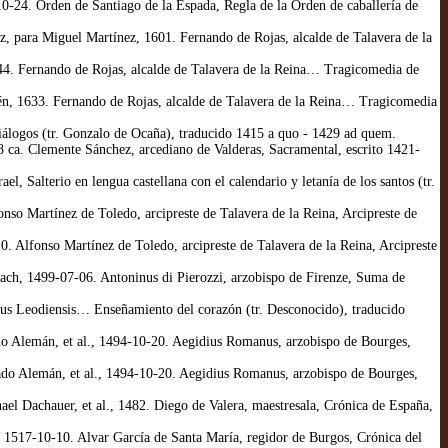
0-24. Orden de Santiago de la Espada, Regla de la Orden de caballería de
 para Miguel Martínez, 1601. Fernando de Rojas, alcalde de Talavera de la
44. Fernando de Rojas, alcalde de Talavera de la Reina… Tragicomedia de
én, 1633. Fernando de Rojas, alcalde de Talavera de la Reina… Tragicomedia
Diálogos (tr. Gonzalo de Ocaña), traducido 1415 a quo - 1429 ad quem.
78 ca. Clemente Sánchez, arcediano de Valderas, Sacramental, escrito 1421-
, Salterio en lengua castellana con el calendario y letanía de los santos (tr.
so Martínez de Toledo, arcipreste de Talavera de la Reina, Arcipreste de
. Alfonso Martínez de Toledo, arcipreste de Talavera de la Reina, Arcipreste
bach, 1499-07-06. Antoninus di Pierozzi, arzobispo de Firenze, Suma de
dus Leodiensis… Enseñamiento del corazón (tr. Desconocido), traducido
do Alemán, et al., 1494-10-20. Aegidius Romanus, arzobispo de Bourges,
rado Alemán, et al., 1494-10-20. Aegidius Romanus, arzobispo de Bourges,
el Dachauer, et al., 1482. Diego de Valera, maestresala, Crónica de España,
 1517-10-10. Alvar García de Santa María, regidor de Burgos, Crónica del