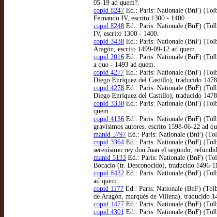
05-19 ad quem?.
copid 8247
Ed.: Paris: Nationale (BnF) (Tolb
Fernando IV, escrito 1300 - 1400.
copid 8248
Ed.: Paris: Nationale (BnF) (Tol
IV, escrito 1300 - 1400.
copid 3438
Ed.: Paris: Nationale (BnF) (Tol
Aragón, escrito 1499-09-12 ad quem.
copid 2016
Ed.: Paris: Nationale (BnF) (Tolb
a quo - 1493 ad quem.
copid 4277
Ed.: Paris: Nationale (BnF) (Tolb
Diego Enríquez del Castillo), traducido 147
copid 4278
Ed.: Paris: Nationale (BnF) (Tolb
Diego Enríquez del Castillo), traducido 147
copid 3330
Ed.: Paris: Nationale (BnF) (Tol
quem.
copid 4136
Ed.: Paris: Nationale (BnF) (Tol
gravísimos autores, escrito 1598-06-22 ad q
manid 5797
Ed.: Paris: Nationale (BnF) (Tol
copid 3364
Ed.: Paris: Nationale (BnF) (Tol
serenísimo rey don Juan el segundo, refund
manid 5133
Ed.: Paris: Nationale (BnF) (Tol
Bocacio (tr. Desconocido), traducido 1496-
copid 8432
Ed.: Paris: Nationale (BnF) (Tol
ad quem.
copid 1177
Ed.: Paris: Nationale (BnF) (Tol
de Aragón, marqués de Villena), traducido 1
copid 1477
Ed.: Paris: Nationale (BnF) (Tolb
copid 4301
Ed.: Paris: Nationale (BnF) (Tol