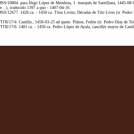
/10804. para Íñigo López de Mendoza, 1. marqués de Santillana, 1445-08-08 
de…), traducido 1397 a quo - 1407-04-16.
/12677. 1426 ca. - 1450 ca. Titus Livius, Décadas de Tito Livio (tr. Pedro 
R/17/4. Castilla:, 1458-03-25 ad quem. Pláton, Fedón (tr. Pedro Díaz de Tol
R/17/6. 1401 ca. - 1450 ca. Pedro López de Ayala, canciller mayor de Castill