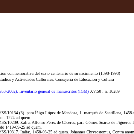
ción conmemorativa del sexto centenario de su nacimiento (1398-1998)
udios y Actividades Culturales, Consejería de Educación y Cultura
1953-2002), Inventario general de manuscritos (IGM)
XV:50 , n. 10289
/10134 (3). para Íñigo López de Mendoza, 1. marqués de Santillana, 1458-03
quo - 1274 ad quem.
S/10289. Zafra: Alfonso Pérez de Cáceres, para Gómez Suárez de Figueroa I,
ucido 1419-09-25 ad quem.
S/10317. Italia:, 1458-03-25 ad quem. Johannes Chrysostomus, Contra anom