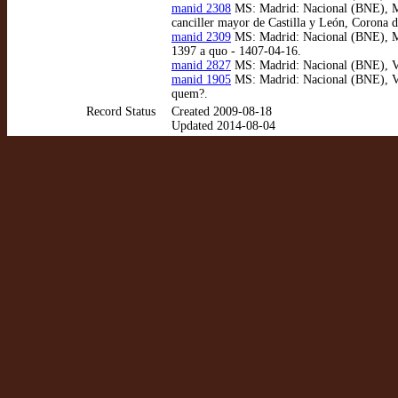
manid 2308
MS: Madrid: Nacional (BNE), MSS
canciller mayor de Castilla y León, Corona 
manid 2309
MS: Madrid: Nacional (BNE), MSS
1397 a quo - 1407-04-16.
manid 2827
MS: Madrid: Nacional (BNE), VIT
manid 1905
MS: Madrid: Nacional (BNE), VIT
quem?.
Record Status
Created 2009-08-18
Updated 2014-08-04