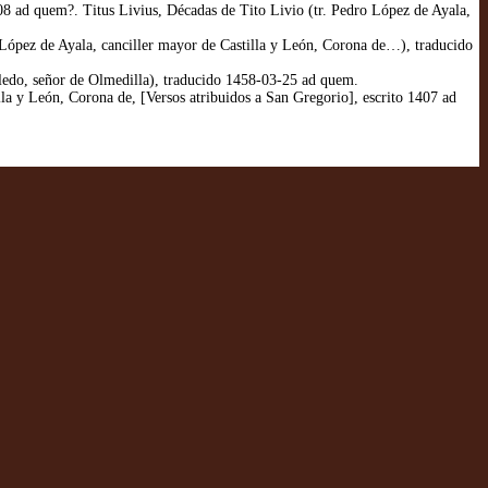
ad quem?. Titus Livius, Décadas de Tito Livio (tr. Pedro López de Ayala,
López de Ayala, canciller mayor de Castilla y León, Corona de…), traducido
edo, señor de Olmedilla), traducido 1458-03-25 ad quem.
a y León, Corona de, [Versos atribuidos a San Gregorio], escrito 1407 ad