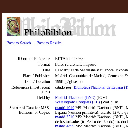
Back to Search
Back to Results
ID no. of Reference
BETA bibid 4954
Format
libro. referencia. impreso
Title
El Marqués de Santillana y su época. Exposi
Place / Publisher
Madrid: Comunidad de Madrid, Centro de Est
Date / Location
1998: páginas 63
References (most recent
citado por:
Biblioteca Nacional de España (
first)
Held by
Madrid: Nacional (BNE)
(IGM)
Washington: Congress (LC)
(WorldCat)
Source of Data for MSS,
manid 1019
MS: Madrid: Nacional (BNE), MSS
Editions, or Copies
España (versión primitiva), escrito 1270 a 
manid 2510
MS: Madrid: Nacional (BNE), MS
de los turbados (tr. Pedro de Toledo), trad
manid 4899
MS: Madrid: Nacional (BNE), MS