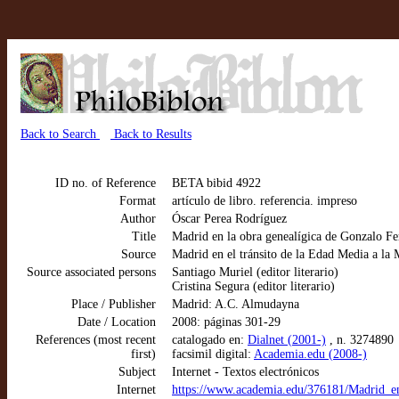
Back to Search
Back to Results
ID no. of Reference
BETA bibid 4922
Format
artículo de libro. referencia. impreso
Author
Óscar Perea Rodríguez
Title
Madrid en la obra genealígica de Gonzalo F
Source
Madrid en el tránsito de la Edad Media a la
Source associated persons
Santiago Muriel (editor literario)
Cristina Segura (editor literario)
Place / Publisher
Madrid: A.C. Almudayna
Date / Location
2008: páginas 301-29
References (most recent
catalogado en:
Dialnet (2001-)
, n. 3274890
first)
facsimil digital:
Academia.edu (2008-)
Subject
Internet - Textos electrónicos
Internet
https://www.academia.edu/376181/Madri