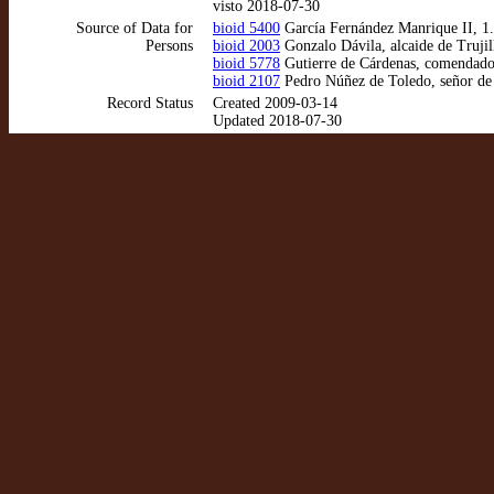
visto 2018-07-30
Source of Data for
bioid 5400
García Fernández Manrique II, 1.
Persons
bioid 2003
Gonzalo Dávila, alcaide de Trujil
bioid 5778
Gutierre de Cárdenas, comendado
bioid 2107
Pedro Núñez de Toledo, señor de
Record Status
Created 2009-03-14
Updated 2018-07-30