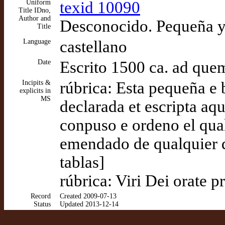
Uniform
texid 10090
Title IDno,
Author and
Desconocido. Pequeña y 
Title
Language
castellano
Date
Escrito 1500 ca. ad que
Incipits &
rúbrica: Esta pequeña e 
explicits in
MS
declarada et escripta aq
conpuso e ordeno el qua
emendado de qualquier q
tablas]
rúbrica: Viri Dei orate 
Record
Created 2009-07-13
Status
Updated 2013-12-14