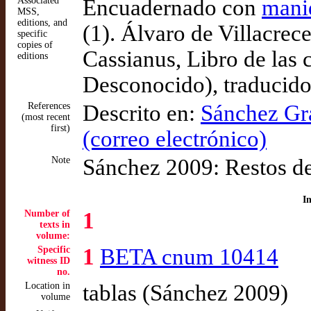
Associated
Encuadernado con
mani
MSS,
editions, and
(1). Álvaro de Villacrec
specific
copies of
Cassianus, Libro de las c
editions
Desconocido), traducid
References
Descrito en:
Sánchez Gr
(most recent
first)
(correo electrónico)
Note
Sánchez 2009: Restos de
I
Number of
1
texts in
volume:
Specific
1
BETA cnum 10414
witness ID
no.
Location in
tablas (Sánchez 2009)
volume