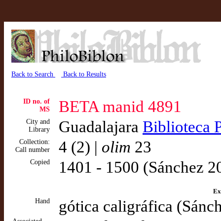
Back to Search
Back to Results
ID no. of
BETA manid 4891
MS
City and
Guadalajara
Biblioteca 
Library
Collection:
4 (2) |
olim
23
Call number
Copied
1401 - 1500 (Sánchez 2
Ex
Hand
gótica caligráfica (Sánc