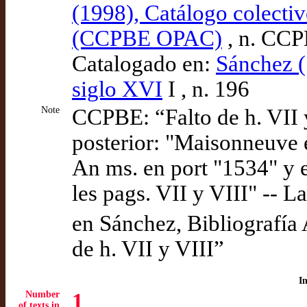
(1998), Catálogo colectiv
(CCPBE OPAC)
, n. CC
Catalogado en:
Sánchez (
siglo XVI
I , n. 196
Note
CCPBE: “Falto de h. VII y 
posterior: "Maisonneuve e
An ms. en port "1534" y e
les pags. VII y VIII" -- La
en Sánchez, Bibliografía A
de h. VII y VIII”
I
Number
1
of texts in