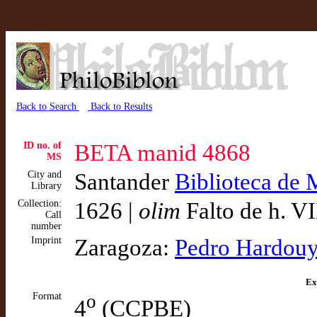
Back to Search
Back to Results
ID no. of
BETA manid 4868
MS
City and
Santander
Biblioteca de
Library
Collection:
1626 |
olim
Falto de h. VI
Call
number
Imprint
Zaragoza:
Pedro Hardou
Ex
Format
o
4
(CCPBE)