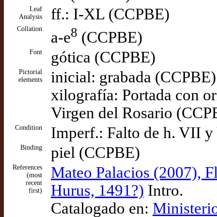
Leaf
ff.: I-XL (CCPBE)
Analysis
Collation
8
a-e
(CCPBE)
Font
gótica (CCPBE)
Pictorial
inicial: grabada (CCPBE)
elements
xilografía: Portada con or
Virgen del Rosario (CCP
Condition
Imperf.: Falto de h. VII 
Binding
piel (CCPBE)
References
Mateo Palacios (2007), Fl
(most
recent
Hurus, 1491?)
Intro.
first)
Catalogado en:
Ministeri