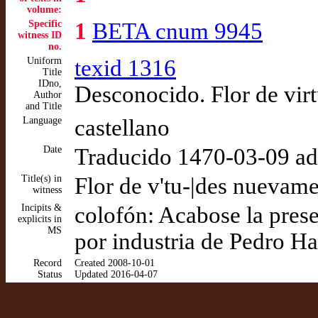
volume:
Specific
1
BETA cnum 9945
witness ID
no.
Uniform
texid 1316
Title
IDno,
Desconocido. Flor de vir
Author
and Title
Language
castellano
Date
Traducido 1470-03-09 a
Title(s) in
Flor de v'tu-|des nuevame
witness
Incipits &
colofón: Acabose la pres
explicits in
MS
por industria de Pedro H
Record
Created 2008-10-01
Status
Updated 2016-04-07