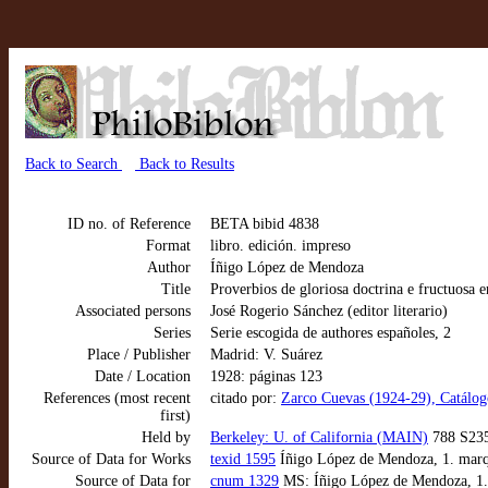
Back to Search
Back to Results
ID no. of Reference
BETA bibid 4838
Format
libro. edición. impreso
Author
Íñigo López de Mendoza
Title
Proverbios de gloriosa doctrina e fructuosa 
Associated persons
José Rogerio Sánchez (editor literario)
Series
Serie escogida de authores españoles, 2
Place / Publisher
Madrid: V. Suárez
Date / Location
1928: páginas 123
References (most recent
citado por:
Zarco Cuevas (1924-29), Catálogo 
first)
Held by
Berkeley: U. of California (MAIN)
788 S235
Source of Data for Works
texid 1595
Íñigo López de Mendoza, 1. marqu
Source of Data for
cnum 1329
MS: Íñigo López de Mendoza, 1. ma