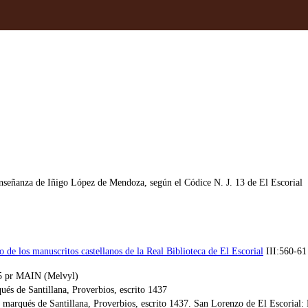
enseñanza de Iñigo López de Mendoza, según el Códice N. J. 13 de El Escorial
de los manuscritos castellanos de la Real Biblioteca de El Escorial
III:560-61
 pr MAIN (Melvyl)
és de Santillana, Proverbios, escrito 1437
rqués de Santillana, Proverbios, escrito 1437. San Lorenzo de El Escorial: Es