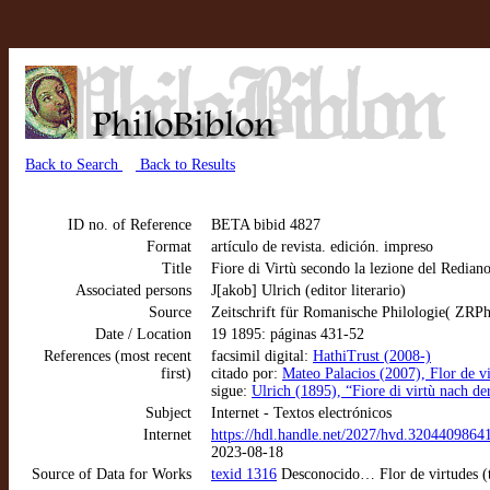
Back to Search
Back to Results
ID no. of Reference
BETA bibid 4827
Format
artículo de revista. edición. impreso
Title
Fiore di Virtù secondo la lezione del Redian
Associated persons
J[akob] Ulrich (editor literario)
Source
Zeitschrift für Romanische Philologie( ZRP
Date / Location
19 1895: páginas 431-52
References (most recent
facsimil digital:
HathiTrust (2008-)
first)
citado por:
Mateo Palacios (2007), Flor de v
sigue:
Ulrich (1895), “Fiore di virtù nach de
Subject
Internet - Textos electrónicos
Internet
https://hdl.handle.net/2027/hvd.320440
2023-08-18
Source of Data for Works
texid 1316
Desconocido… Flor de virtudes (t