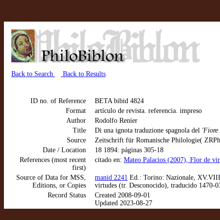
Back to Search
Back to Results
ID no. of Reference
BETA bibid 4824
Format
artículo de revista. referencia. impreso
Author
Rodolfo Renier
Title
Di una ignota traduzione spagnola del
'Fiore 
Source
Zeitschrift für Romanische Philologie( ZRP
Date / Location
18 1894: páginas 305-18
References (most recent
citado en:
Mateo Palacios (2007), Flor de vi
first)
Source of Data for MSS,
manid 2241
Ed.: Torino: Nazionale, XV.VIII
Editions, or Copies
virtudes (tr. Desconocido), traducido 1470-
Record Status
Created 2008-09-01
Updated 2023-08-27