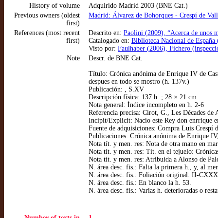
History of volume
Adquirido Madrid 2003 (BNE Cat.)
Previous owners (oldest
Madrid: Álvarez de Bohorques - Crespí de Val
first)
References (most recent
Descrito en:
Paolini (2009), “Acerca de unos m
first)
Catalogado en:
Biblioteca Nacional de España
Visto por:
Faulhaber (2006), Fichero (inspecci
Note
Descr. de BNE Cat.
Título: Crónica anónima de Enrique IV de Castil
despues en todo se mostro (h. 137v.)
Publicación: , S.XV
Descripción física: 137 h. ; 28 × 21 cm
Nota general: Índice incompleto en h. 2-6
Referencia precisa: Cirot, G., Les Décades de 
Incipit/Explicit: Nacio este Rey don enrrique e
Fuente de adquisiciones: Compra Luis Crespí 
Publicaciones: Crónica anónima de Enrique IV,
Nota tít. y men. res: Nota de otra mano en marg
Nota tít. y men. res: Tít. en el tejuelo: Cróni
Nota tít. y men. res: Atribuida a Alonso de Pal
N. área desc. fis.: Falta la primera h., y, al me
N. área desc. fis.: Foliación original: II-CXX
N. área desc. fis.: En blanco la h. 53.
N. área desc. fis.: Varias h. deterioradas o res
Number of texts in
1