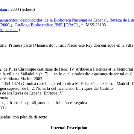
ldaura
2003 (fichero)
anuscritos ‘desconocidos' de la Biblioteca Nacional de España”, Revista de Lit
 (2000-), Catálogo Bibliográfico BNE [OPAC]
, n. MSS/23103
ón personal)
la, Primera parte [Manuscrito] . Inc.: Nacio este Rey don enrrique en la villa 
A. de P., la Chronique castillane de Henri IV atribuée a Palencia et le Memoria
n la villa de Valladolid (h. 7)… en lo qual a todos dio esperança de ser tal qu
de Valldaura Madrid 2003
 1454-1474 (Crónica castellana), ed. crítica M. Pilar Sánchez Parra. Madrid, 
en superior de h. 2: No es la del licenciado Enrriquez del Castillo
cas de los Reyes de España. Enrique IV
encia
nos, 2 h. en el cap. 46, aunque la folición es seguida
XVII
tauradas, con pérdida de texto
Internal Description