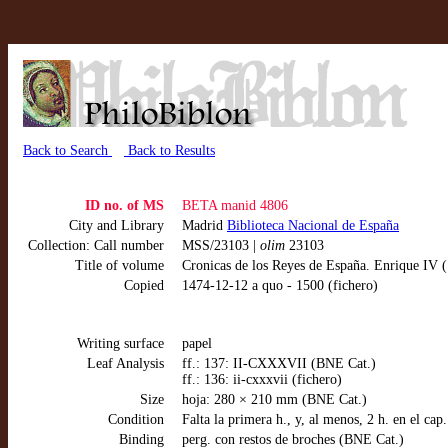
Back to Search
Back to Results
ID no. of MS
BETA manid 4806
City and Library
Madrid
Biblioteca Nacional de España
Collection: Call number
MSS/23103 |
olim
23103
Title of volume
Cronicas de los Reyes de España. Enrique IV ( 
Copied
1474-12-12 a quo - 1500 (fichero)
Writing surface
papel
Leaf Analysis
ff.: 137: II-CXXXVII (BNE Cat.)
ff.: 136: ii-cxxxvii (fichero)
Size
hoja: 280 × 210 mm (BNE Cat.)
Condition
Falta la primera h., y, al menos, 2 h. en el cap
Binding
perg. con restos de broches (BNE Cat.)