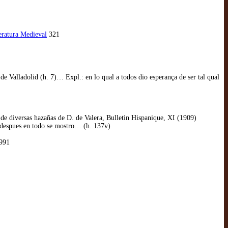
eratura Medieval
321
de Valladolid (h. 7)… Expl.: en lo qual a todos dio esperança de ser tal qual
l de diversas hazañas de D. de Valera, Bulletin Hispanique, XI (1909)
al despues en todo se mostro… (h. 137v)
1991