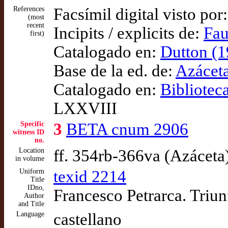
References
Facsímil digital visto por
(most
recent
Incipits / explicits de:
Fau
first)
Catalogado en:
Dutton (1
Base de la ed. de:
Azáceta
Catalogado en:
Bibliotec
LXXVIII
Specific
3
BETA cnum 2906
witness ID
no.
Location
ff. 354rb-366va (Azáceta
in volume
Uniform
texid 2214
Title
IDno,
Francesco Petrarca. Triu
Author
and Title
Language
castellano