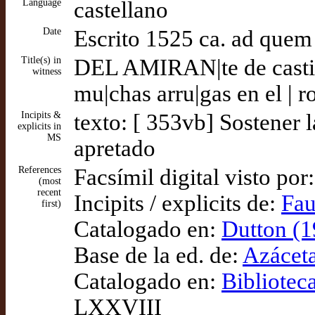
Language
castellano
Date
Escrito 1525 ca. ad quem
Title(s) in
DEL AMIRAN|te de castilla
witness
mu|chas arru|gas en el | 
Incipits &
texto: [ 353vb] Sostener l
explicits in
MS
apretado
References
Facsímil digital visto por
(most
recent
Incipits / explicits de:
Fau
first)
Catalogado en:
Dutton (1
Base de la ed. de:
Azáceta
Catalogado en:
Bibliotec
LXXVIII