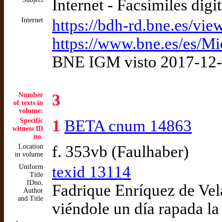
Internet - Facsímiles digi
Internet
https://bdh-rd.bne.es/
https://www.bne.es/es/M
BNE IGM visto 2017-12
Number
3
of texts in
volume:
Specific
1
BETA cnum 14863
witness ID
no.
Location
f. 353vb (Faulhaber)
in volume
Uniform
texid 13114
Title
IDno,
Fadrique Enríquez de Vela
Author
and Title
viéndole un día rapada la