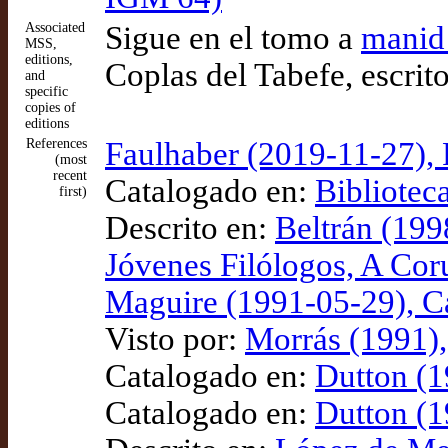
Associated
Sigue en el tomo a
manid
MSS,
editions,
Coplas del Tabefe, escrit
and
specific
copies of
editions
References
Faulhaber (2019-11-27), 
(most
recent
Catalogado en:
Bibliotec
first)
Descrito en:
Beltrán (199
Jóvenes Filólogos, A Cor
Maguire (1991-05-29), C
Visto por:
Morrás (1991),
Catalogado en:
Dutton (1
Catalogado en:
Dutton (1