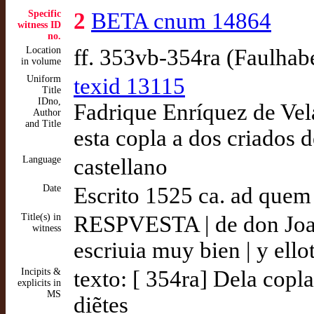
Specific
2
BETA cnum 14864
witness ID
no.
Location
ff. 353vb-354ra (Faulhab
in volume
Uniform
texid 13115
Title
IDno,
Fadrique Enríquez de Vel
Author
and Title
esta copla a dos criados 
Language
castellano
Date
Escrito 1525 ca. ad quem
Title(s) in
RESPVESTA | de don Joan d
witness
escriuia muy bien | y ell
Incipits &
texto: [ 354ra] Dela copla
explicits in
MS
diẽtes