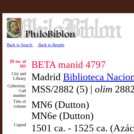
Back to Search
Back to Results
ID no. of
BETA manid 4797
MS
City and
Madrid
Biblioteca Nacio
Library
Collection:
MSS/2882 (5) |
olim
288
Call
number
Title of
MN6 (Dutton)
volume
MN6e (Dutton)
Copied
1501 ca. - 1525 ca. (Azác