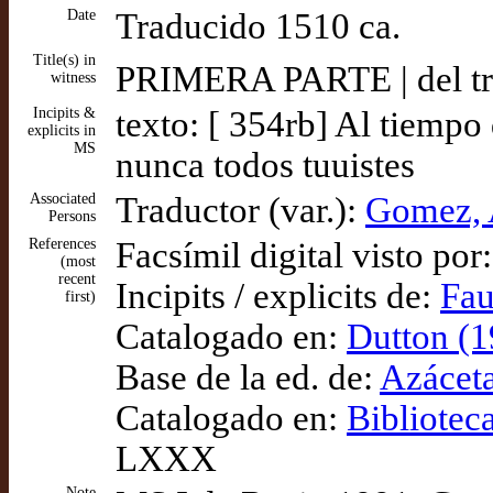
Date
Traducido 1510 ca.
Title(s) in
PRIMERA PARTE | del t
witness
Incipits &
texto: [ 354rb] Al tiempo
explicits in
MS
nunca todos tuuistes
Associated
Traductor (var.):
Gomez, 
Persons
References
Facsímil digital visto por
(most
recent
Incipits / explicits de:
Fau
first)
Catalogado en:
Dutton (1
Base de la ed. de:
Azáceta
Catalogado en:
Bibliotec
LXXX
Note