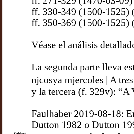
ff. 271-329 (1470-03-09
ff. 330-349 (1500-1525)
ff. 350-369 (1500-1525)
Véase el análisis detalla
La segunda parte lleva es
njcosya mjercoles | A tr
e
s
y la tercera (f. 329v): 
Faulhaber 2019-08-18: En 
Dutton 1982 o Dutton 19
Subject