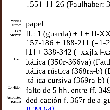
1551-11-26 (Faulhaber: 3
Writing
papel
surface
Leaf
ff.: 1 (guarda) + I + II-
Analysis
157-186 + 188-211 (=1-21
[1] + 338-342 (=xxj[x]-x
Hand
itálica (350r-366va) (Fau
itálica rústica (368ra-b) 
itálica cursiva (369ra-b) 
Condition
falto de 5 hh. entre ff. 
Associated
dedicación f. 367r de alg
persons
IGM 64)