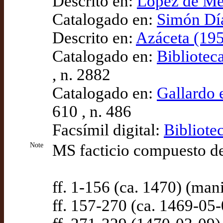
Descrito en:
López de Men
Catalogado en:
Simón Díaz
Descrito en:
Azáceta (195
Catalogado en:
Bibliotec
, n. 2882
Catalogado en:
Gallardo e
610 , n. 486
Facsímil digital:
Bibliote
Note
MS facticio compuesto de 
ff. 1-156 (ca. 1470) (ma
ff. 157-270 (ca. 1469-0