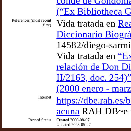
conde de Gondomar
(“Ex Bibliotheca 
References (most recent
Vida tratada en
Rea
first)
Diccionario Biográ
14582/diego-sarmi
Vida tratada en
“Ex
relación de Don D
II/2163, doc. 254)”
(2000 enero - mar
Internet
https://dbe.rah.es
acuna
RAH DB~e v
Record Status
Created 2000-08-07
Updated 2023-05-27