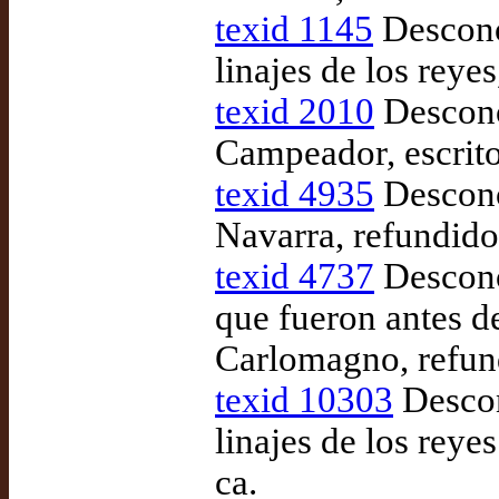
texid 1145
Descono
linajes de los reyes
texid 2010
Descono
Campeador, escrit
texid 4935
Descono
Navarra, refundido
texid 4737
Desconoc
que fueron antes 
Carlomagno, refun
texid 10303
Descon
linajes de los reye
ca.