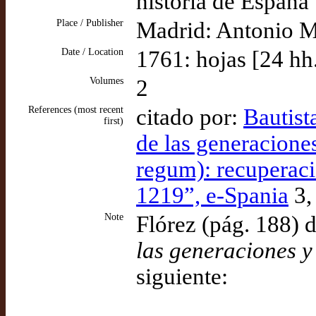
historia de España
Place / Publisher
Madrid: Antonio M
Date / Location
1761: hojas [24 hh.
Volumes
2
References (most recent
citado por:
Bautist
first)
de las generaciones
regum): recuperaci
1219”, e-Spania
3,
Note
Flórez (pág. 188) d
las generaciones y 
siguiente: