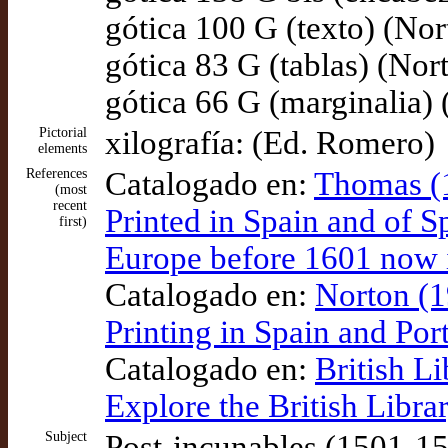
gótica 100 G (texto) (Nor
gótica 83 G (tablas) (Nor
gótica 66 G (marginalia)
Pictorial
xilografía: (Ed. Romero)
elements
References
Catalogado en:
Thomas (1
(most
recent
Printed in Spain and of 
first)
Europe before 1601 now 
Catalogado en:
Norton (1
Printing in Spain and Po
Catalogado en:
British L
Explore the British Libr
Subject
Post-incunables (1501-1