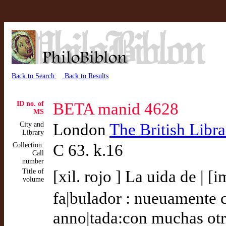
Back to Search
Back to Results
ID no. of
BETA manid 4628
MS
City and
London
The British Libra
Library
Collection:
C 63. k.16
Call
number
Title of
[xil. rojo ] La uida de | 
volume
fa|bulador : nueuamente c
anno|tada:con muchas otra