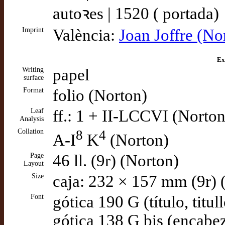
autoꝛes | 1520 ( portada)
Imprint
València:
Joan Joffre (No
Ex
Writing
papel
surface
Format
folio (Norton)
Leaf
ff.: 1 + II-LCCVI (Norton
Analysis
Collation
8
4
A-I
K
(Norton)
Page
46 ll. (9r) (Norton)
Layout
Size
caja: 232 × 157 mm (9r) 
Font
gótica 190 G (título, titul
gótica 138 G bis (encabe