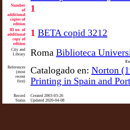
Number
1
of
additional
copies of
edition
ID no. of
1
BETA copid 3212
additional
copy of
edition
City and
Roma
Biblioteca Univers
Library
Ex
References
Catalogado en:
Norton (1
(most
recent
Printing in Spain and Po
first)
Record
Created 2003-03-26
Status
Updated 2020-04-08