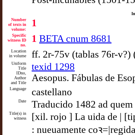
I
Number
1
of texts in
volume:
Specific
1
BETA cnum 8681
witness ID
no.
Location
ff. 2r-75v (tablas 76r-v?
in volume
Uniform
texid 1298
Title
IDno,
Aesopus. Fábulas de Eso
Author
and Title
Language
castellano
Date
Traducido 1482 ad quem
Title(s) in
[xil. rojo ] La uida de | [
witness
: nueuamente coꝛ=|regida