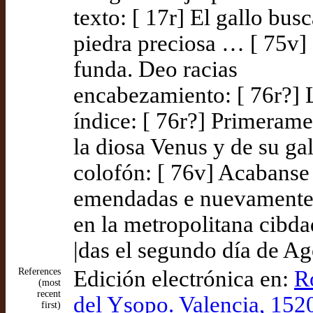
texto: [ 17r] El gallo bu
piedra preciosa … [ 75v]
funda. Deo racias
encabezamiento: [ 76r?] L
índice: [ 76r?] Primeram
la diosa Venus y de su gal
colofón: [ 76v] Acabanse 
emendadas e nuevamente a
en la metropolitana cibda
|das el segundo día de A
References
Edición electrónica en:
R
(most
recent
del Ysopo. Valencia, 152
first)