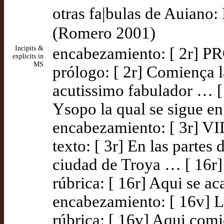
otras fa|bulas de Auiano: 
(Romero 2001)
Incipits &
encabezamiento: [ 2r]
explicits in
MS
prólogo: [ 2r] Comiença 
acutissimo fabulador … [
Ysopo la qual se sigue e
encabezamiento: [ 3r]
texto: [ 3r] En las partes
ciudad de Troya … [ 16r
rúbrica: [ 16r] Aqui se a
encabezamiento: [ 16v
rúbrica: [ 16v] Aqui comi