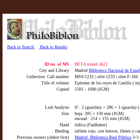
Back to Search
Back to Results
ID no. of MS
BETA manid 4621
City and Library
Madrid
Biblioteca Nacional de Espa
Collection: Call number
MSS/1233 |
olim
1233 |
olim
F-184
Title of volume
Epitome de los reyes de Castilla ( te
Copied
1501 - 1600 (
IGM
)
Leaf Analysis
ff.: 2 (guardas) + 286 + 1 (guarda) (
Size
hoja: 205 × 150 mm (
IGM
)
encuad.: 214 × 155 mm (
IGM
)
Hand
itálica (Faulhaber)
Binding
tafilete rojo, con hierros, filetes y c
Previous owners (oldest first)
Madrid: Biblioteca Real Pública
3-3 