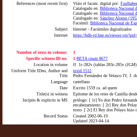
References (most recent first)
Visto el facsm. digital por:
Faulhaber
Catalogado en:
Biblioteca Nacional
Catalogado en:
Biblioteca Nacional 
Catalogado en:
Sánchez Alonso (1952
Facsímil:
Biblioteca Nacional de Esp
Subject
Internet - Facsímiles digitalizados
Internet
https://bdh-rd.bne.es/viewer.vm?pi
Number of texts in volume:
1
Specific witness ID no.
1
BETA cnum 8677
Location in volume
ff. 1r-282v (tablas 283r-285v (
IGM
)
Uniform Title IDno, Author and
texid 1512
Title
Pedro Fernández de Velasco IV, 3. du
Language
castellano
Date
Escrito 1559 ca. ad quem
Title(s) in witness
Epitome de los reies de Castilla desd
Incipits & explicits in MS
prólogo: [ 1r] Yo don Pedro fernand
encabezamiento: [ 2r] Rey don Pela
texto: [ 2r] El Rey don Pelayo hiz
Record Status
Created 2002-06-19
Updated 2023-04-14