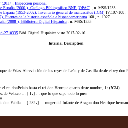
 (2017), Inspección personal
 de España (2000-), Catálogo Bibliográfico BNE [OPAC]
, n. MSS/1233
de España (1953-2002), Inventario general de manuscritos (IGM)
IV:107-108 , 
), Fuentes de la historia española e hispanoamericana
168 , n. 1027
aña (2008-), Biblioteca Digital Hispánica
, n. MSS/1233
d=d-2710335
Bibl. Digital Hispánica visto 2017-02-16
Internal Description
que de Frías. Abreviación de los reyes de León y de Castilla desde el rey don 
e el rei donPelaio hasta el rei don Henrque quarto deste nombre, 1r (
IGM
)
ez de Velasco … [ 1v] … que lo que supe todo lo puse
yo
o de don Fabila … [ 282v] … muger del Infante de Aragon don Henrique herman