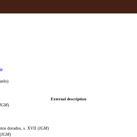
ña
juelo)
External description
IGM
)
antos dorados, s. XVII (
IGM
)
(
IGM
)