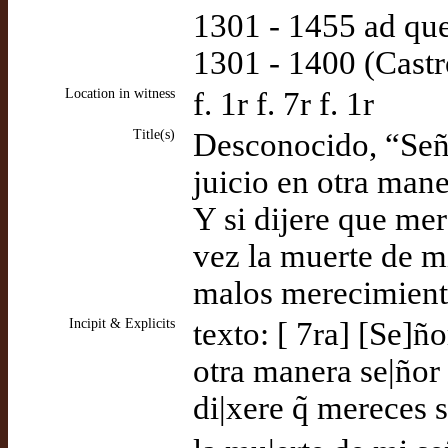
1301 - 1455 ad qu
1301 - 1400 (Castr
Location in witness
f. 1r f. 7r f. 1r
Title(s)
Desconocido, “Seño
juicio en otra mane
Y si dijere que me
vez la muerte de m
malos merecimient
Incipit & Explicits
texto: [ 7ra] [Se]ño
otra manera se|ñor 
di|xere q̃ mereces 