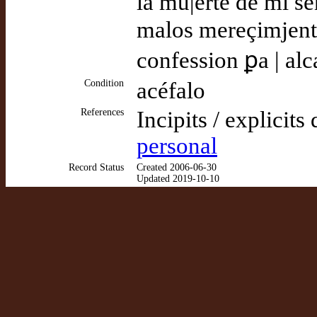
la mu|erte de mi se
malos mereçimjento
confession ꝑa | alc
Condition
acéfalo
References
Incipits / explicits
personal
Record Status
Created 2006-06-30
Updated 2019-10-10