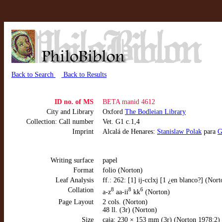
Back to Search
Back to Results
ID no. of MS
BETA manid 4612
City and Library
Oxford
The Bodleian Library
Collection: Call number
Vet. G1 c.1,4
Imprint
Alcalá de Henares:
Stanislaw Polak
para
G
Writing surface
papel
Format
folio (Norton)
Leaf Analysis
ff.: 262: [1] ij-cclxj [1 ¿en blanco?] (Nor
Collation
8
8
6
a-z
aa-ii
kk
(Norton)
Page Layout
2 cols. (Norton)
48 ll. (3r) (Norton)
Size
caja: 230 × 153 mm (3r) (Norton 1978:2)