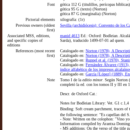
Font
gótica 112 G (titulillos, perícopas bíblicas
gótica 95 G (texto) (Norton)
gótica 87 G (marginalia) (Norton)
Pictorial elements
xilografía: (1r)
Previous owners (oldest
Sevilla (archidiócesis): Convento de los C
first)
Associated MSS, editions,
manid 4613
Ed.: Oxford: Bodleian. Alcalá
and specific copies of
Sarda), traducido 1499-07-01 ad quem.
editions
References (most recent
Catalogado en:
Norton (1978), A Descript
first)
Catalogado en:
Norton (1978), A Descript
Catalogado en:
Ruppel et al. (1970), Stan
Catalogado en:
Fernández Álvarez (1913), 
índice alfabético de los impresos alcalaíno
Catalogado en:
García [López] (1889), En
Note
Tomo I de la
editio minor
. Según Norton (
completó la ed. con los tomos II y III en 
Descr. de Oxford Cat.:
Notes for Bodleian Library: Vet. G1 c.1,4
Binding: Soft cream parchment, traces 
the following sentence: “Es capellan del S
- Note: Written on the colophon: "Vino yo
Information compiled by Arantxa Doming
- MS additions: On the verso of the title 