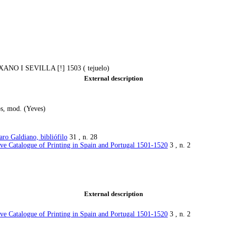
 I SEVILLA [!] 1503 ( tejuelo)
External description
os, mod. (Yeves)
ro Galdiano, bibliófilo
31 , n. 28
ive Catalogue of Printing in Spain and Portugal 1501-1520
3 , n. 2
External description
ive Catalogue of Printing in Spain and Portugal 1501-1520
3 , n. 2