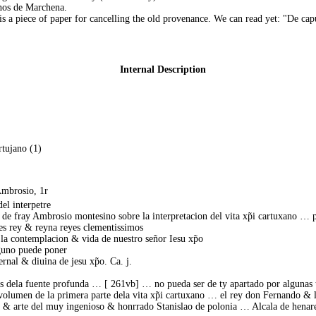
nos de Marchena.
e is a piece of paper for cancelling the old provenance. We can read yet: "De
Internal Description
rtujano (1)
Ambrosio, 1r
el interpetre
 de fray Ambrosio montesino sobre la interpretacion del vita xp̃i cartuxano …
pes rey & reyna reyes clementissimos
 la contemplacion & vida de nuestro señor Iesu xp̃o
nguno puede poner
rnal & diuina de jesu xp̃o. Ca. j.
as dela fuente profunda … [ 261vb] … no pueda ser de ty apartado por algunas
 volumen de la primera parte dela vita xp̃i cartuxano … el rey don Fernando & 
 & arte del muy ingenioso & honrrado Stanislao de polonia … Alcala de henares