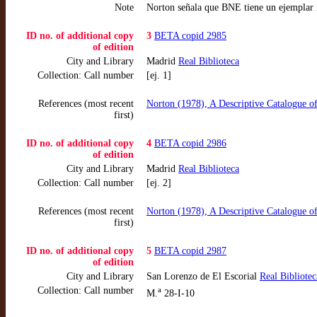
Note
Norton señala que BNE tiene un ejemplar 
ID no. of additional copy
3
BETA copid 2985
of edition
City and Library
Madrid
Real Biblioteca
Collection: Call number
[ej. 1]
References (most recent
Norton (1978), A Descriptive Catalogue o
first)
ID no. of additional copy
4
BETA copid 2986
of edition
City and Library
Madrid
Real Biblioteca
Collection: Call number
[ej. 2]
References (most recent
Norton (1978), A Descriptive Catalogue o
first)
ID no. of additional copy
5
BETA copid 2987
of edition
City and Library
San Lorenzo de El Escorial
Real Bibliote
Collection: Call number
a
M.
28-I-10