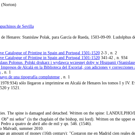
) (Norton)
apuchinos de Sevilla
 de Henares: Stanislaw Polak, para García de Rueda, 1503-09-09. Ludolphus de
ive Catalogue of Printing in Spain and Portugal 1501-1520
2-3 , n. 2
ive Catalogue of Printing in Spain and Portugal 1501-1520
341-42 , n. 934
islaus Polonus. Polski drukarz i wydawca wczesnej doby w Hiszpanii (Stanislau
Impresos de Alcalá en la Biblioteca del Escorial, con adiciones y correcciones
s
, n. 1
sayo de una tipografía complutense
, n. 1
1978:934) sólo llegaron a imprimirse en Alcalá de Henares los tomos I y IV. E
1520 y 1521.
of ties. The spine is damaged and detached. Written on the spine: LANDUL
o
. Ob
mi señor" (is the chaplain of the bishop, mi lord). Written on the upp
 Pedro a quatro de abril año de mil y qn. 546. (1546).
o Malvadi, summer 2010.
page an amount of money (16th century): "Costaron me en Madrid cien reales de p