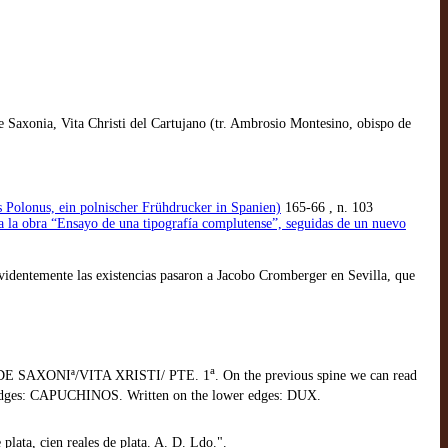
 Saxonia, Vita Christi del Cartujano (tr. Ambrosio Montesino, obispo de
s Polonus, ein polnischer Frühdrucker in Spanien)
165-66 , n. 103
 a la obra “Ensayo de una tipografía complutense”, seguidas de un nuevo
videntemente las existencias pasaron a Jacobo Cromberger en Sevilla, que
a
PHO/DE SAXONIª/VITA XRISTI/ PTE. 1
. On the previous spine we can read
er edges: CAPUCHINOS. Written on the lower edges: DUX.
lata, cien reales de plata. A. D. Ldo.".