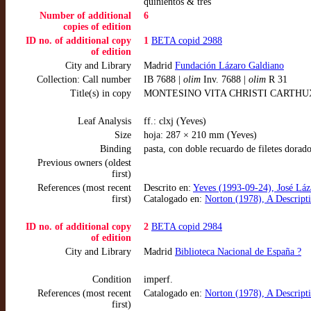
quinientos & tres
Number of additional
6
copies of edition
ID no. of additional copy
1
BETA copid 2988
of edition
City and Library
Madrid
Fundación Lázaro Galdiano
Collection: Call number
IB 7688 |
olim
Inv. 7688 |
olim
R 31
Title(s) in copy
MONTESINO VITA CHRISTI CARTHUXANO
Leaf Analysis
ff.: clxj (Yeves)
Size
hoja: 287 × 210 mm (Yeves)
Binding
pasta, con doble recuardo de filetes dorad
Previous owners (oldest
first)
References (most recent
Descrito en:
Yeves (1993-09-24), José Láza
first)
Catalogado en:
Norton (1978), A Descript
ID no. of additional copy
2
BETA copid 2984
of edition
City and Library
Madrid
Biblioteca Nacional de España ?
Condition
imperf.
References (most recent
Catalogado en:
Norton (1978), A Descript
first)