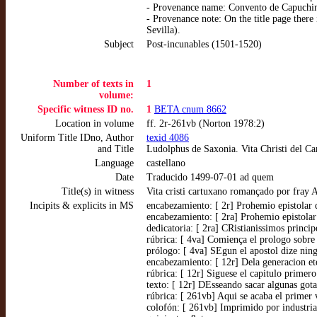
- Provenance name: Convento de Capuchi
- Provenance note: On the title page ther
Sevilla).
Subject
Post-incunables (1501-1520)
Number of texts in
1
volume:
Specific witness ID no.
1
BETA cnum 8662
Location in volume
ff. 2r-261vb (Norton 1978:2)
Uniform Title IDno, Author
texid 4086
and Title
Ludolphus de Saxonia. Vita Christi del Ca
Language
castellano
Date
Traducido 1499-07-01 ad quem
Title(s) in witness
Vita cristi cartuxano romançado por fray 
Incipits & explicits in MS
encabezamiento: [ 2r] Prohemio epistolar d
encabezamiento: [ 2ra] Prohemio epistolar
dedicatoria: [ 2ra] CRistianissimos princi
rúbrica: [ 4va] Comiença el prologo sobre
prólogo: [ 4va] SEgun el apostol dize ni
encabezamiento: [ 12r] Dela generacion ete
rúbrica: [ 12r] Siguese el capitulo primero
texto: [ 12r] DEsseando sacar algunas got
rúbrica: [ 261vb] Aqui se acaba el primer
colofón: [ 261vb] Imprimido por industria