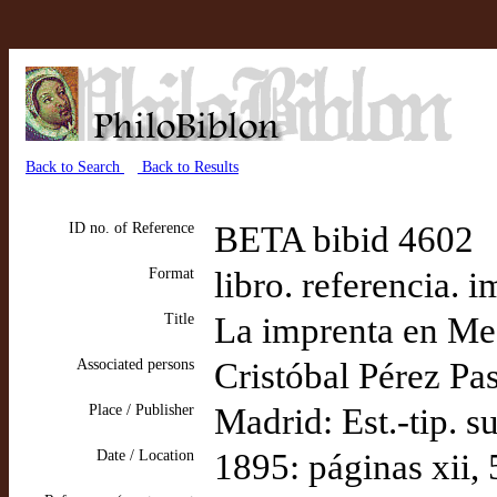
Back to Search
Back to Results
ID no. of Reference
BETA bibid 4602
Format
libro. referencia. 
Title
La imprenta en M
Associated persons
Cristóbal Pérez Pa
Place / Publisher
Madrid: Est.-tip. 
Date / Location
1895: páginas xii,