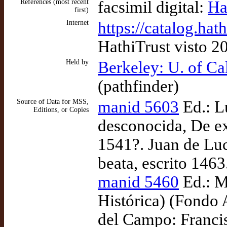
References (most recent
facsimil digital:
Ha
first)
Internet
https://catalog.ha
HathiTrust visto 2
Held by
Berkeley: U. of Ca
(pathfinder)
Source of Data for MSS,
manid 5603
Ed.: L
Editions, or Copies
desconocida, De e
1541?. Juan de Luc
beata, escrito 1463
manid 5460
Ed.: M
Histórica) (Fondo
del Campo: Francis