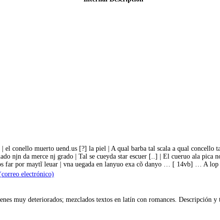
| el conello muerto uend.us [?] la piel | A qual barba tal scala a qual concello t
uado njn da merce nj grado | Tal se cueyda star escuer [..] | El cueruo ala pica 
 nos far por maytĩ leuar | vna uegada en lanyuo exa cõ danyo … [ 14vb] … A lop d
correo electrónico)
genes muy deteriorados; mezclados textos en latín con romances. Descripción 