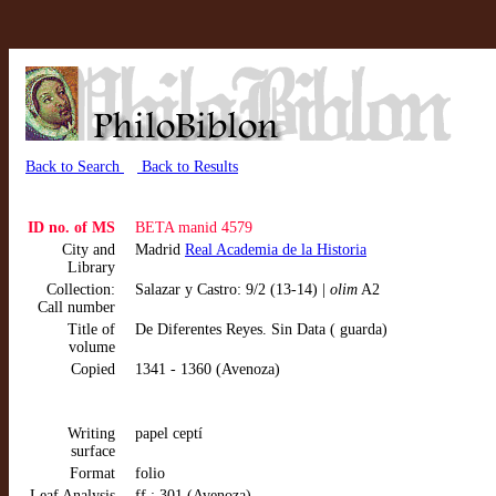
Back to Search
Back to Results
ID no. of MS
BETA manid 4579
City and
Madrid
Real Academia de la Historia
Library
Collection:
Salazar y Castro: 9/2 (13-14) |
olim
A2
Call number
Title of
De Diferentes Reyes. Sin Data ( guarda)
volume
Copied
1341 - 1360 (Avenoza)
Writing
papel ceptí
surface
Format
folio
Leaf Analysis
ff.: 301 (Avenoza)