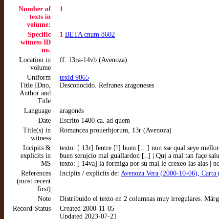
Number of
1
texts in
volume:
Specific
1
BETA cnum 8602
witness ID
no.
Location in
ff. 13ra-14vb (Avenoza)
volume
Uniform
texid 9865
Title IDno,
Desconocido. Refranes aragoneses
Author and
Title
Language
aragonés
Date
Escrito 1400 ca. ad quem
Title(s) in
Romancea prouerbjorum, 13r (Avenoza)
witness
Incipits &
texto: [ 13r] fentre [!] buen […] non sse qual seye mellor 
explicits in
buen serujcio mal guallardon [..] | Quj a mal tan façe sal
MS
texto: [ 14va] la formiga por su mal le crexeo las alas |
References
Incipits / explicits de:
Avenoza Vera (2000-10-06), Carta (
(most recent
first)
Note
Distribuido el texto en 2 columnas muy irregulares. Már
Record Status
Created 2000-11-05
Updated 2023-07-21