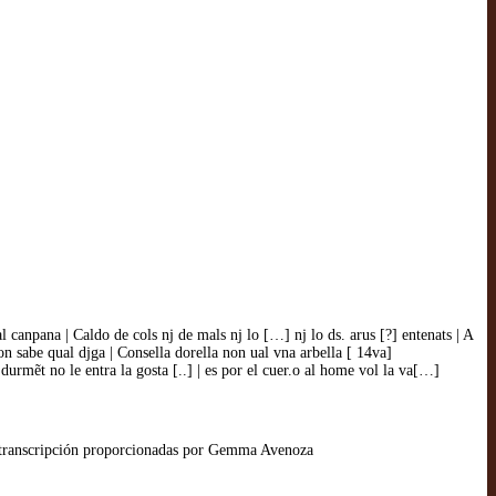
al canpana | Caldo de cols nj de mals nj lo […] nj lo ds. arus [?] entenats | A
non sabe qual djga | Consella dorella non ual vna arbella [ 14va]
urmẽt no le entra la gosta [..] | es por el cuer.o al home vol la va[…]
y transcripción proporcionadas por Gemma Avenoza