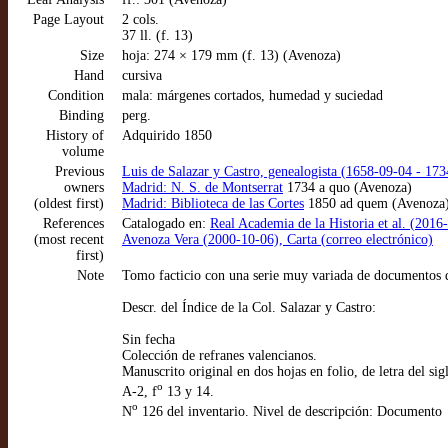
Page Layout
2 cols.
37 ll. (f. 13)
Size
hoja: 274 × 179 mm (f. 13) (Avenoza)
Hand
cursiva
Condition
mala: márgenes cortados, humedad y suciedad
Binding
perg.
History of
Adquirido 1850
volume
Previous
Luis de Salazar y Castro, genealogista (1658-09-04 - 17
owners
Madrid: N. S. de Montserrat
1734 a quo (Avenoza)
(oldest first)
Madrid: Biblioteca de las Cortes
1850 ad quem (Avenoza
References
Catalogado en:
Real Academia de la Historia et al. (2016
(most recent
Avenoza Vera (2000-10-06), Carta (correo electrónico)
first)
Note
Tomo facticio con una serie muy variada de documentos de
Descr. del Índice de la Col. Salazar y Castro:
Sin fecha
Colección de refranes valencianos.
Manuscrito original en dos hojas en folio, de letra del si
o
A-2, f
13 y 14.
o
N
126 del inventario. Nivel de descripción: Documento