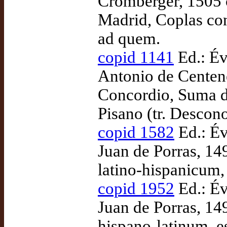
Cromberger, 1505 c
Madrid, Coplas con
ad quem.
copid 1141
Ed.: Év
Antonio de Centen
Concordio, Suma d
Pisano (tr. Descon
copid 1582
Ed.: Év
Juan de Porras, 14
latino-hispanicum,
copid 1952
Ed.: Év
Juan de Porras, 14
hispano-latinum, e