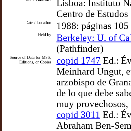
Lisboa: Instituto N
Centro de Estudos 
Date / Location
1988: páginas 105
Held by
Berkeley: U. of Cal
(Pathfinder)
Source of Data for MSS,
copid 1747
Ed.: Év
Editions, or Copies
Meinhard Ungut, et
arzobispo de Gran
de lo que debe sabe
muy provechosos, e
copid 3011
Ed.: Évo
Abraham Ben-Semu'