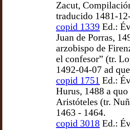
Zacut, Compilació
traducido 1481-12
copid 1339
Ed.: Év
Juan de Porras, 14
arzobispo de Fire
el confesor” (tr. 
1492-04-07 ad qu
copid 1751
Ed.: Év
Hurus, 1488 a quo 
Aristóteles (tr. N
1463 - 1464.
copid 3018
Ed.: Év