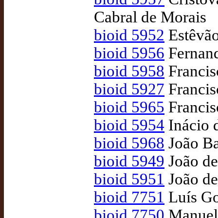
Cabral de Morais
bioid 5952
Estêvão
bioid 5956
Fernan
bioid 5958
Franci
bioid 5927
Francis
bioid 5965
Francis
bioid 5954
Inácio d
bioid 5968
João Ba
bioid 5949
João de
bioid 5951
João de
bioid 7751
Luís G
bioid 7750
Manuel