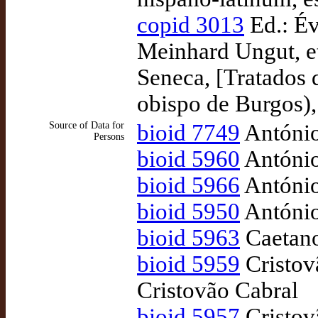
copid 3013
Ed.: Év
Meinhard Ungut, et
Seneca, [Tratados 
obispo de Burgos),
Source of Data for
bioid 7749
António
Persons
bioid 5960
António
bioid 5966
António
bioid 5950
António
bioid 5963
Caetano
bioid 5959
Cristov
Cristovão Cabral
bioid 5957
Cristov