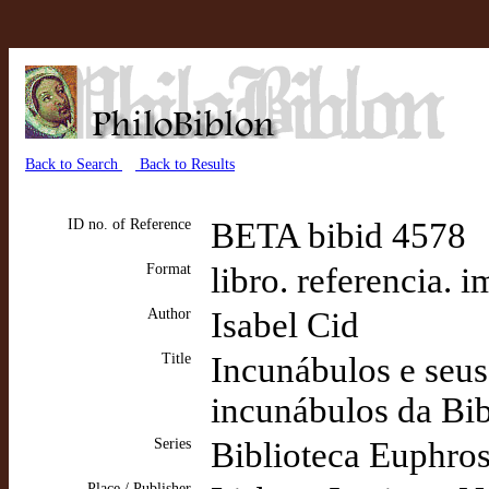
Back to Search
Back to Results
ID no. of Reference
BETA bibid 4578
Format
libro. referencia. 
Author
Isabel Cid
Title
Incunábulos e seus
incunábulos da Bib
Series
Biblioteca Euphros
Place / Publisher