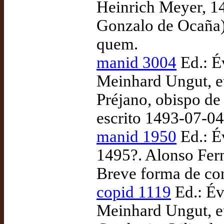
Heinrich Meyer, 148
Gonzalo de Ocaña)
quem.
manid 3004
Ed.: Év
Meinhard Ungut, et
Préjano, obispo de 
escrito 1493-07-0
manid 1950
Ed.: É
1495?. Alonso Fern
Breve forma de con
copid 1119
Ed.: Évo
Meinhard Ungut, et