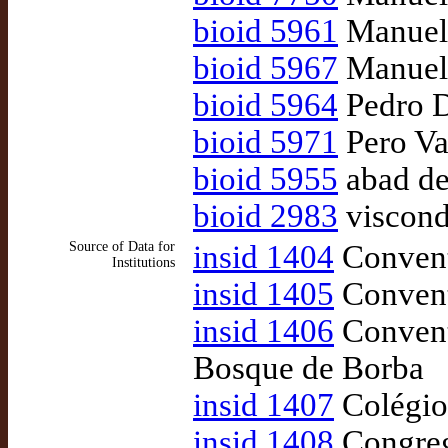
bioid 5961
Manuel
bioid 5967
Manuel 
bioid 5964
Pedro D
bioid 5971
Pero V
bioid 5955
abad de
bioid 2983
viscond
Source of Data for
insid 1404
Convent
Institutions
insid 1405
Convent
insid 1406
Convent
Bosque de Borba
insid 1407
Colégio
insid 1408
Congreg