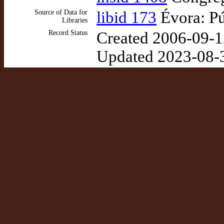
Source of Data for
libid 173
Évora: Pú
Libraries
Record Status
Created 2006-09-1
Updated 2023-08-