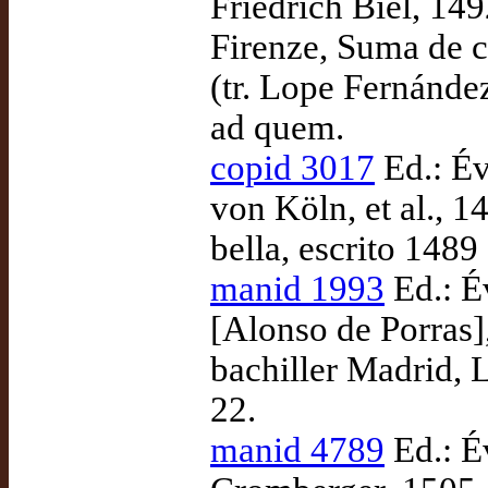
Friedrich Biel, 149
Firenze, Suma de 
(tr. Lope Fernánd
ad quem.
copid 3017
Ed.: Év
von Köln, et al.,
bella, escrito 148
manid 1993
Ed.: É
[Alonso de Porras]
bachiller Madrid, L
22.
manid 4789
Ed.: Év