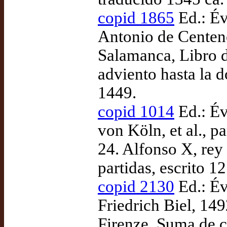
copid 1865
Ed.: Év
Antonio de Centen
Salamanca, Libro d
adviento hasta la d
1449.
copid 1014
Ed.: Év
von Köln, et al., p
24. Alfonso X, rey 
partidas, escrito 
copid 2130
Ed.: Év
Friedrich Biel, 149
Firenze, Suma de 