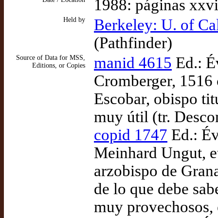
1988: páginas xxvi
Held by
Berkeley: U. of Ca
(Pathfinder)
Source of Data for MSS,
manid 4615
Ed.: Év
Editions, or Copies
Cromberger, 1516 c
Escobar, obispo ti
muy útil (tr. Desc
copid 1747
Ed.: Év
Meinhard Ungut, et
arzobispo de Gran
de lo que debe sabe
muy provechosos, e