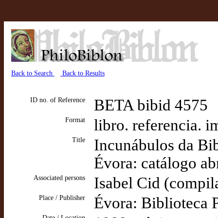
Back to Search
Back to Results
ID no. of Reference
BETA bibid 4575
Format
libro. referencia. 
Title
Incunábulos da Bib
Évora: catálogo ab
Associated persons
Isabel Cid (compil
Place / Publisher
Évora: Biblioteca 
Date / Location