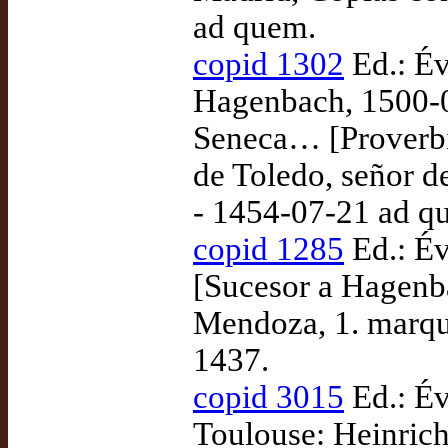
ad quem.
copid 1302
Ed.: Év
Hagenbach, 1500-
Seneca… [Proverbi
de Toledo, señor d
- 1454-07-21 ad q
copid 1285
Ed.: Év
[Sucesor a Hagenba
Mendoza, 1. marqué
1437.
copid 3015
Ed.: Év
Toulouse: Heinric