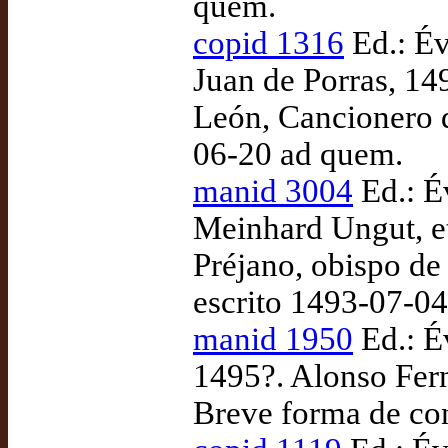
quem.
copid 1316
Ed.: Év
Juan de Porras, 14
León, Cancionero d
06-20 ad quem.
manid 3004
Ed.: Év
Meinhard Ungut, et
Préjano, obispo de 
escrito 1493-07-0
manid 1950
Ed.: É
1495?. Alonso Fern
Breve forma de con