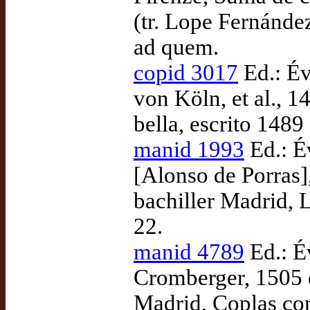
(tr. Lope Fernánd
ad quem.
copid 3017
Ed.: Év
von Köln, et al.,
bella, escrito 148
manid 1993
Ed.: É
[Alonso de Porras]
bachiller Madrid, L
22.
manid 4789
Ed.: Év
Cromberger, 1505 c
Madrid, Coplas con