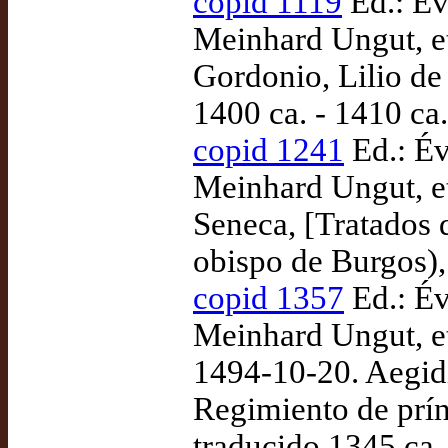
copid 1119
Ed.: Évo
Meinhard Ungut, et
Gordonio, Lilio de
1400 ca. - 1410 ca.
copid 1241
Ed.: Év
Meinhard Ungut, et
Seneca, [Tratados 
obispo de Burgos),
copid 1357
Ed.: Év
Meinhard Ungut, et
1494-10-20. Aegid
Regimiento de prínc
traducido 1345 ca.