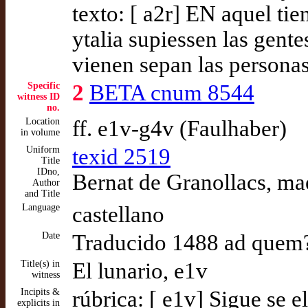
texto: [ a2r] EN aquel ti
ytalia supiessen las gent
vienen sepan las personas
Specific
2
BETA cnum 8544
witness ID
no.
Location
ff. e1v-g4v (Faulhaber)
in volume
Uniform
texid 2519
Title
IDno,
Bernat de Granollacs, mae
Author
and Title
Language
castellano
Date
Traducido 1488 ad quem
Title(s) in
El lunario, e1v
witness
Incipits &
rúbrica: [ e1v] Sigue se e
explicits in