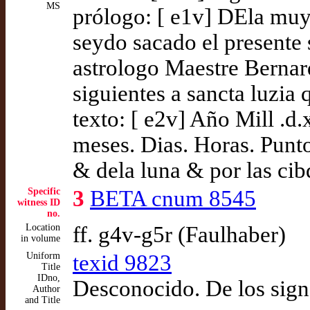
MS
prólogo: [ e1v] DEla muy 
seydo sacado el presente
astrologo Maestre Bernar
siguientes a sancta luzia 
texto: [ e2v] Año Mill .d
meses. Dias. Horas. Punt
& dela luna & por las ci
Specific
3
BETA cnum 8545
witness ID
no.
Location
ff. g4v-g5r (Faulhaber)
in volume
Uniform
texid 9823
Title
IDno,
Desconocido. De los sign
Author
and Title