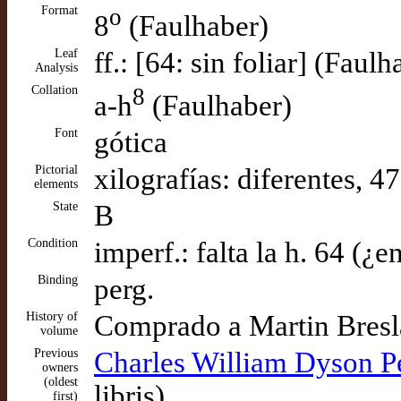
Format
o
8
(Faulhaber)
Leaf
ff.: [64: sin foliar] (Faulh
Analysis
Collation
8
a-h
(Faulhaber)
Font
gótica
Pictorial
xilografías: diferentes, 4
elements
State
B
Condition
imperf.: falta la h. 64 (¿e
Binding
perg.
History of
Comprado a Martin Bresl
volume
Previous
Charles William Dyson Per
owners
(oldest
libris)
first)