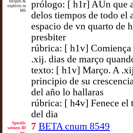
Incipits &
prólogo: [ h1r] AUn que a
explicits in
MS
delos tiempos de todo el
espacio de vn quarto de h
presbiter
rúbrica: [ h1v] Comiença 
.xij. dias de março quand
texto: [ h1v] Março. A .x
principio de su crescenci
del año lo hallaras
rúbrica: [ h4v] Fenece el
del dia
Specific
7
BETA cnum 8549
witness ID
no.