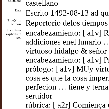
Language
castellano
Date
Escrito 1492-08-13 ad q
Title(s) in
Reportorio delos tiempo
witness
Incipits &
encabezamiento: [ a1v] R
explicits in
MS
addiciones enel lunario 
virtuoso hidalgo & señor
encabezamiento: [ a1v] P
prólogo: [ a1v] MUy vir
cosa es que la cosa impe
perfecion … tiene y tern
seruidor
rúbrica: [ a2r] Comiença 