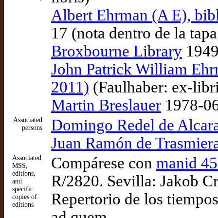
Albert Ehrman (A E), bibl
17 (nota dentro de la tapa
Broxbourne Library
1949-
John Patrick William Ehrm
2011)
(Faulhaber: ex-libr
Martin Breslauer
1978-06-
Associated
Domingo Redel de Alcaraz 
persons
Juan Ramón de Trasmiera (
Associated
Compárese con
manid 4
MSS,
editions,
R/2820. Sevilla: Jakob C
and
specific
Repertorio de los tiempos
copies of
editions
ad quem.