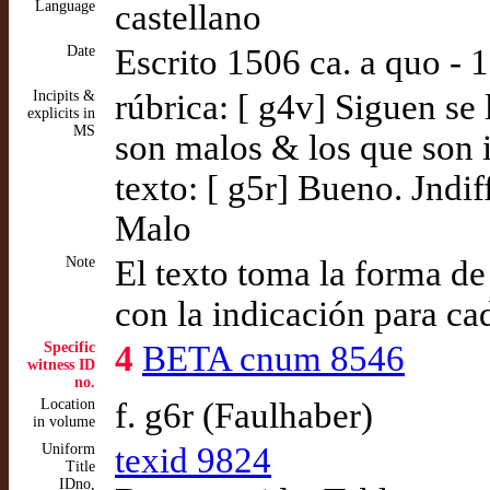
Language
castellano
Date
Escrito 1506 ca. a quo -
Incipits &
rúbrica: [ g4v] Siguen se
explicits in
MS
son malos & los que son i
texto: [ g5r] Bueno. Jndi
Malo
Note
El texto toma la forma de
con la indicación para ca
Specific
4
BETA cnum 8546
witness ID
no.
Location
f. g6r (Faulhaber)
in volume
Uniform
texid 9824
Title
IDno,