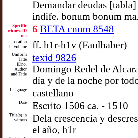
Demandar deudas [tabl
indife. bonum bonum m
Specific
6
BETA cnum 8548
witness ID
no.
Location
ff. h1r-h1v (Faulhaber)
in volume
Uniform
texid 9826
Title
IDno,
Domingo Redel de Alcaraz
Author
and Title
día y de la noche por tod
Language
castellano
Date
Escrito 1506 ca. - 1510
Title(s) in
Dela crescencia y descres
witness
el año, h1r