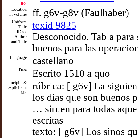
no.
Location
ff. g6v-g8v (Faulhaber)
in volume
Uniform
texid 9825
Title
IDno,
Desconocido. Tabla para s
Author
and Title
buenos para las operacio
Language
castellano
Date
Escrito 1510 a quo
Incipits &
rúbrica: [ g6v] La siguien
explicits in
MS
los dias que son buenos 
… siruen para todas aquel
escritas
texto: [ g6v] Los sinos q