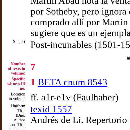
Martín Abad nota la vent
por Sotheby, pero ignora q
comprado allí por Martin
sugiere que es un ejempl
Subject
Post-incunables (1501-1
I
Number
7
of texts in
volume:
Specific
1
BETA cnum 8543
witness ID
no.
Location
ff. a1r-e1v (Faulhaber)
in volume
Uniform
texid 1557
Title
IDno,
Andrés de Li. Repertorio 
Author
and Title