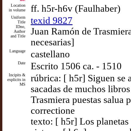
Location
ff. h5r-h6v (Faulhaber)
in volume
Uniform
texid 9827
Title
IDno,
Juan Ramón de Trasmiera.
Author
and Title
necesarias]
Language
castellano
Date
Escrito 1506 ca. - 1510
Incipits &
rúbrica: [ h5r] Siguen se 
explicits in
MS
sacadas de muchos libros
Trasmiera puestas salua p
correctione
texto: [ h5r] Los planeta