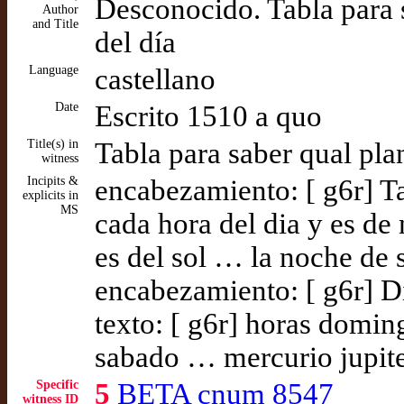
Desconocido. Tabla para s
Author
and Title
del día
Language
castellano
Date
Escrito 1510 a quo
Title(s) in
Tabla para saber qual pla
witness
Incipits &
encabezamiento: [ g6r] Ta
explicits in
MS
cada hora del dia y es de
es del sol … la noche de 
encabezamiento: [ g6r] D
texto: [ g6r] horas domin
sabado … mercurio jupiter
Specific
5
BETA cnum 8547
witness ID