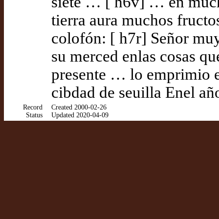
siete … [ h6v] … en much
tierra aura muchos fructo
colofón: [ h7r] Señor mu
su merced enlas cosas qu
presente … lo emprimio 
cibdad de seuilla Enel añ
Record
Created 2000-02-26
Status
Updated 2020-04-09