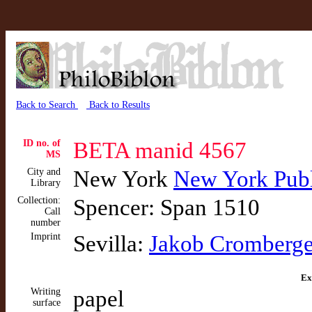
Back to Search
Back to Results
ID no. of
BETA manid 4567
MS
City and
New York
New York Publ
Library
Collection:
Spencer: Span 1510
Call
number
Imprint
Sevilla:
Jakob Cromberge
Ex
Writing
papel
surface