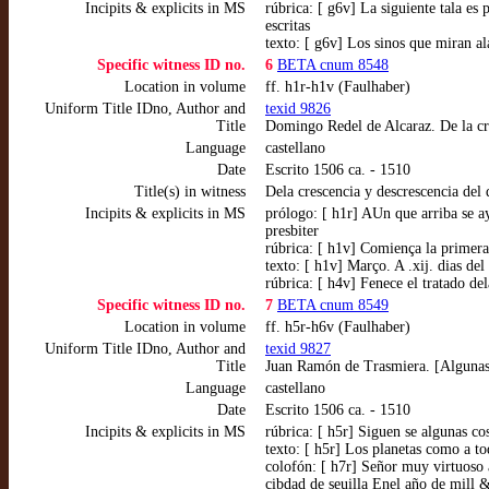
Incipits & explicits in MS
rúbrica: [ g6v] La siguiente tala es
escritas
texto: [ g6v] Los sinos que mira
Specific witness ID no.
6
BETA cnum 8548
Location in volume
ff. h1r-h1v (Faulhaber)
Uniform Title IDno, Author and
texid 9826
Title
Domingo Redel de Alcaraz. De la cre
Language
castellano
Date
Escrito 1506 ca. - 1510
Title(s) in witness
Dela crescencia y descrescencia del 
Incipits & explicits in MS
prólogo: [ h1r] AUn que arriba se a
presbiter
rúbrica: [ h1v] Comiença la primera 
texto: [ h1v] Março. A .xij. dias de
rúbrica: [ h4v] Fenece el tratado del
Specific witness ID no.
7
BETA cnum 8549
Location in volume
ff. h5r-h6v (Faulhaber)
Uniform Title IDno, Author and
texid 9827
Title
Juan Ramón de Trasmiera. [Algunas c
Language
castellano
Date
Escrito 1506 ca. - 1510
Incipits & explicits in MS
rúbrica: [ h5r] Siguen se algunas co
texto: [ h5r] Los planetas como a t
colofón: [ h7r] Señor muy virtuoso
cibdad de seuilla Enel año de mill 