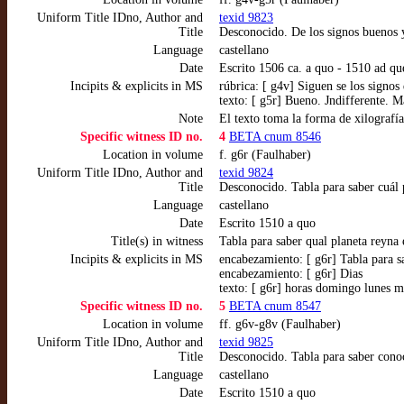
Uniform Title IDno, Author and
texid 9823
Title
Desconocido. De los signos buenos y
Language
castellano
Date
Escrito 1506 ca. a quo - 1510 ad q
Incipits & explicits in MS
rúbrica: [ g4v] Siguen se los signo
texto: [ g5r] Bueno. Jndifferente. 
Note
El texto toma la forma de xilografía
Specific witness ID no.
4
BETA cnum 8546
Location in volume
f. g6r (Faulhaber)
Uniform Title IDno, Author and
texid 9824
Title
Desconocido. Tabla para saber cuál p
Language
castellano
Date
Escrito 1510 a quo
Title(s) in witness
Tabla para saber qual planeta reyna 
Incipits & explicits in MS
encabezamiento: [ g6r] Tabla para sa
encabezamiento: [ g6r] Dias
texto: [ g6r] horas domingo lunes m
Specific witness ID no.
5
BETA cnum 8547
Location in volume
ff. g6v-g8v (Faulhaber)
Uniform Title IDno, Author and
texid 9825
Title
Desconocido. Tabla para saber conoc
Language
castellano
Date
Escrito 1510 a quo