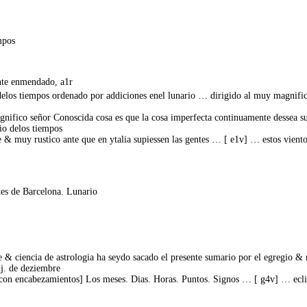
mpos
nte enmendado, a1r
delos tiempos ordenado por addiciones enel lunario … dirigido al muy magnifi
ifico señor Conoscida cosa es que la cosa imperfecta continuamente dessea su
io delos tiempos
 & muy rustico ante que en ytalia supiessen las gentes … [ e1v] … estos viento
tes de Barcelona. Lunario
e & ciencia de astrologia ha seydo sacado el presente sumario por el egregio 
iij. de deziembre
s con encabezamientos] Los meses. Dias. Horas. Puntos. Signos … [ g4v] … eclip