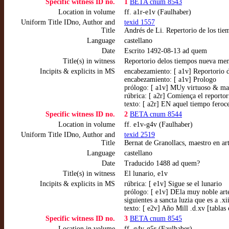
Specific witness ID no.
1
BETA cnum 8543
Location in volume
ff. a1r-e1v (Faulhaber)
Uniform Title IDno, Author and
texid 1557
Title
Andrés de Li. Repertorio de los tie
Language
castellano
Date
Escrito 1492-08-13 ad quem
Title(s) in witness
Reportorio delos tiempos nueva me
Incipits & explicits in MS
encabezamiento: [ a1v] Reportorio 
encabezamiento: [ a1v] Prologo
prólogo: [ a1v] MUy virtuoso & magn
rúbrica: [ a2r] Comiença el reportor
texto: [ a2r] EN aquel tiempo feroce
Specific witness ID no.
2
BETA cnum 8544
Location in volume
ff. e1v-g4v (Faulhaber)
Uniform Title IDno, Author and
texid 2519
Title
Bernat de Granollacs, maestro en ar
Language
castellano
Date
Traducido 1488 ad quem?
Title(s) in witness
El lunario, e1v
Incipits & explicits in MS
rúbrica: [ e1v] Sigue se el lunario
prólogo: [ e1v] DEla muy noble art
siguientes a sancta luzia que es a .x
texto: [ e2v] Año Mill .d.xv [tabla
Specific witness ID no.
3
BETA cnum 8545
Location in volume
ff. g4v-g5r (Faulhaber)