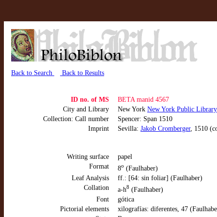
Back to Search
Back to Results
ID no. of MS
BETA manid 4567
City and Library
New York
New York Public Librar
Collection: Call number
Spencer: Span 1510
Imprint
Sevilla:
Jakob Cromberger
, 1510 (c
Writing surface
papel
Format
o
8
(Faulhaber)
Leaf Analysis
ff.: [64: sin foliar] (Faulhaber)
Collation
8
a-h
(Faulhaber)
Font
gótica
Pictorial elements
xilografías: diferentes, 47 (Faulhabe