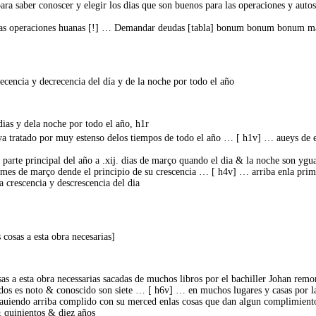
 para saber conoscer y elegir los dias que son buenos para las operaciones y aut
n alas operaciones huanas [!] … Demandar deudas [tabla] bonum bonum bon
cencia y decrecencia del día y de la noche por todo el año
dias y dela noche por todo el año, h1r
ya tratado por muy estenso delos tiempos de todo el año … [ h1v] … aueys de e
parte principal del año a .xij. dias de março quando el dia & la noche son ygua
l mes de março dende el principio de su crescencia … [ h4v] … arriba enla prime
a crescencia y descrescencia del dia
osas a esta obra necesarias]
sas a esta obra necessarias sacadas de muchos libros por el bachiller Johan remo
odos es noto & conoscido son siete … [ h6v] … en muchos lugares y casas por l
 auiendo arriba complido con su merced enlas cosas que dan algun complimient
& quinientos & diez años