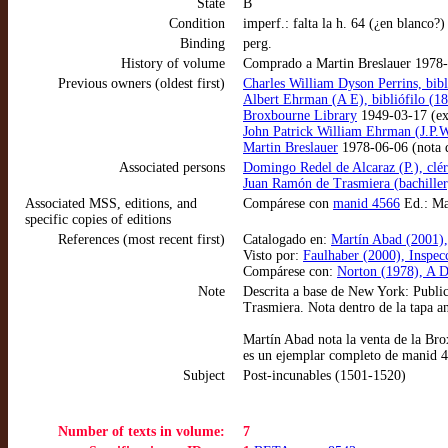
State
B
Condition
imperf.: falta la h. 64 (¿en blanco?)
Binding
perg.
History of volume
Comprado a Martin Breslauer 1978
Previous owners (oldest first)
Charles William Dyson Perrins, bibl
Albert Ehrman (A E), bibliófilo (1
Broxbourne Library
1949-03-17 (ex-
John Patrick William Ehrman (J.P.W
Martin Breslauer
1978-06-06 (nota de
Associated persons
Domingo Redel de Alcaraz (P.), clér
Juan Ramón de Trasmiera (bachiller)
Associated MSS, editions, and
Compárese con
manid 4566
Ed.: Mad
specific copies of editions
References (most recent first)
Catalogado en:
Martín Abad (2001), 
Visto por:
Faulhaber (2000), Inspec
Compárese con:
Norton (1978), A D
Note
Descrita a base de New York: Public
Trasmiera. Nota dentro de la tapa a
Martín Abad nota la venta de la Bro
es un ejemplar completo de manid 
Subject
Post-incunables (1501-1520)
Number of texts in volume:
7