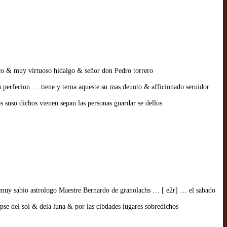
co & muy virtuoso hidalgo & señor don Pedro torrero
 perfecion … tiene y terna aqueste su mas deuoto & afficionado seruidor
s suso dichos vienen sepan las personas guardar se dellos
& muy sabio astrologo Maestre Bernardo de granolachs … [ e2r] … el sabado
se del sol & dela luna & por las cibdades lugares sobredichos