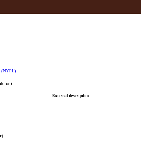
y (NYPL)
olofón)
External description
r)