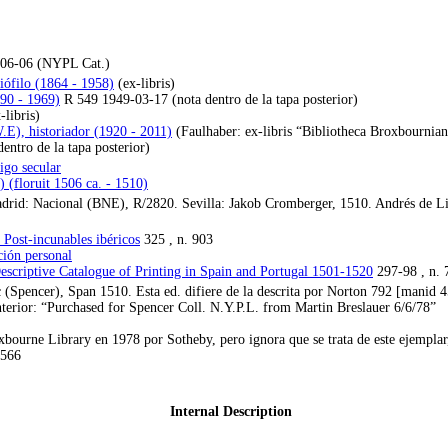
-06-06 (NYPL Cat.)
iófilo (1864 - 1958)
(ex-libris)
890 - 1969)
R 549 1949-03-17 (nota dentro de la tapa posterior)
libris)
.E), historiador (1920 - 2011)
(Faulhaber: ex-libris “Bibliotheca Broxbournian
ntro de la tapa posterior)
igo secular
 (floruit 1506 ca. - 1510)
rid: Nacional (BNE), R/2820. Sevilla: Jakob Cromberger, 1510. Andrés de Li,
Post-incunables ibéricos
325 , n. 903
ción personal
escriptive Catalogue of Printing in Spain and Portugal 1501-1520
297-98 , n. 
 (Spencer), Span 1510. Esta ed. difiere de la descrita por Norton 792 [manid 4
nterior: “Purchased for Spencer Coll. N.Y.P.L. from Martin Breslauer 6/6/78”
xbourne Library en 1978 por Sotheby, pero ignora que se trata de este ejempla
4566
Internal Description