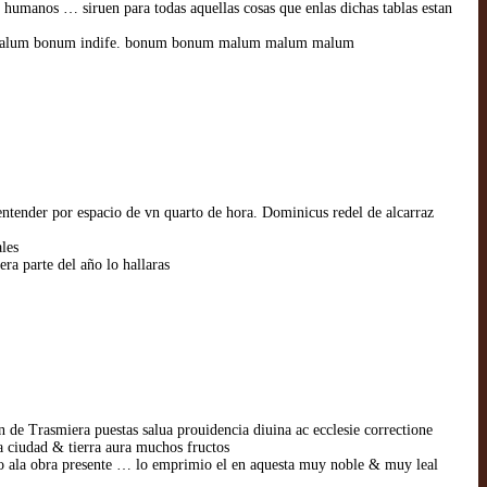
os humanos … siruen para todas aquellas cosas que enlas dichas tablas estan
um malum bonum indife. bonum bonum malum malum malum
ntender por espacio de vn quarto de hora. Dominicus redel de alcarraz
les
ra parte del año lo hallaras
n de Trasmiera puestas salua prouidencia diuina ac ecclesie correctione
a ciudad & tierra aura muchos fructos
o ala obra presente … lo emprimio el en aquesta muy noble & muy leal