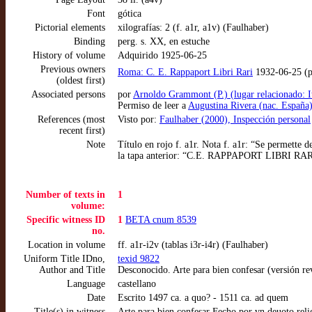
Font
gótica
Pictorial elements
xilografías: 2 (f. a1r, a1v) (Faulhaber)
Binding
perg. s. XX, en estuche
History of volume
Adquirido 1925-06-25
Previous owners
Roma: C. E. Rappaport Libri Rari
1932-06-25 (pr
(oldest first)
Associated persons
por
Arnoldo Grammont (P.) (lugar relacionado: I
Permiso de leer a
Augustina Rivera (nac. España) 
References (most
Visto por:
Faulhaber (2000), Inspección personal
recent first)
Note
Título en rojo f. a1r. Nota f. a1r: “Se permette 
la tapa anterior: “C.E. RAPPAPORT LIBRI R
Number of texts in
1
volume:
Specific witness ID
1
BETA cnum 8539
no.
Location in volume
ff. a1r-i2v (tablas i3r-i4r) (Faulhaber)
Uniform Title IDno,
texid 9822
Author and Title
Desconocido. Arte para bien confesar (versión re
Language
castellano
Date
Escrito 1497 ca. a quo? - 1511 ca. ad quem
Title(s) in witness
Arte para bien confesar Fecho por vn deuoto rel