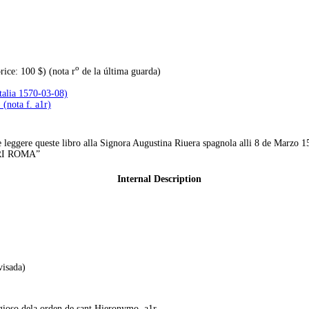
o
ice: 100 $) (nota r
de la última guarda)
talia 1570-03-08)
(nota f. a1r)
de leggere queste libro alla Signora Augustina Riuera spagnola alli 8 de Marzo 1
ARI ROMA”
Internal Description
visada)
igioso dela orden de sant Hieronymo, a1r