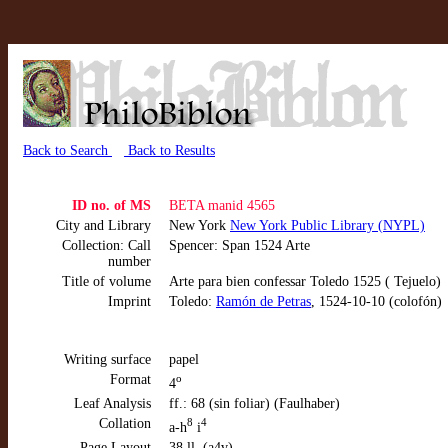
Back to Search
Back to Results
ID no. of MS
BETA manid 4565
City and Library
New York
New York Public Library (NYPL)
Collection: Call
Spencer: Span 1524 Arte
number
Title of volume
Arte para bien confessar Toledo 1525 ( Tejuelo)
Imprint
Toledo:
Ramón de Petras
, 1524-10-10 (colofón)
Writing surface
papel
Format
o
4
Leaf Analysis
ff.: 68 (sin foliar) (Faulhaber)
Collation
8
4
a-h
i
Page Layout
38 ll. (a4v)