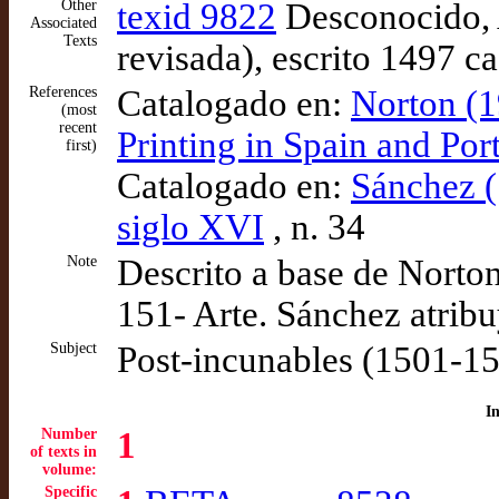
Other
texid 9822
Desconocido, A
Associated
Texts
revisada), escrito 1497 c
References
Catalogado en:
Norton (1
(most
recent
Printing in Spain and Po
first)
Catalogado en:
Sánchez (
siglo XVI
, n. 34
Note
Descrito a base de Norto
151- Arte. Sánchez atribu
Subject
Post-incunables (1501-1
I
Number
1
of texts in
volume:
Specific