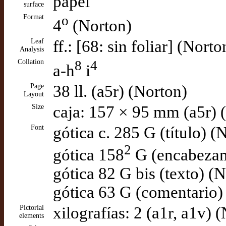
papel
surface
Format
o
4
(Norton)
Leaf
ff.: [68: sin foliar] (Norto
Analysis
Collation
8
4
a-h
i
Page
38 ll. (a5r) (Norton)
Layout
Size
caja: 157 × 95 mm (a5r) 
Font
gótica c. 285 G (título) (
2
gótica 158
G (encabezam
gótica 82 G bis (texto) (
gótica 63 G (comentario)
Pictorial
xilografías: 2 (a1r, a1v) 
elements