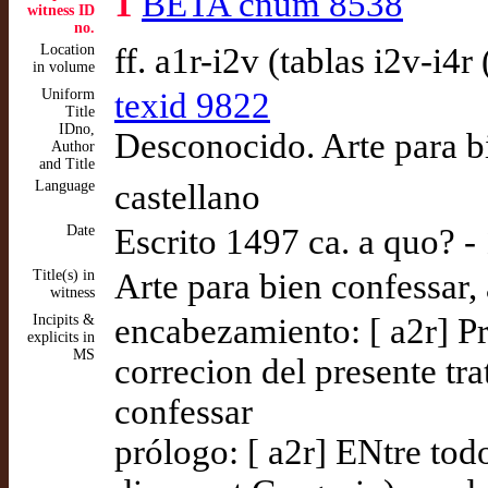
1
BETA cnum 8538
witness ID
no.
Location
ff. a1r-i2v (tablas i2v-i4r
in volume
Uniform
texid 9822
Title
IDno,
Desconocido. Arte para bi
Author
and Title
Language
castellano
Date
Escrito 1497 ca. a quo? -
Title(s) in
Arte para bien confessar,
witness
Incipits &
encabezamiento: [ a2r] P
explicits in
MS
correcion del presente tra
confessar
prólogo: [ a2r] ENtre tod