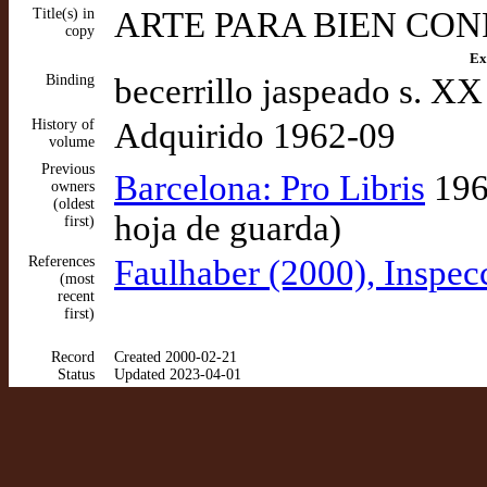
Title(s) in
ARTE PARA BIEN CONFE
copy
Ex
Binding
becerrillo jaspeado s. XX
History of
Adquirido 1962-09
volume
Previous
Barcelona: Pro Libris
1962
owners
(oldest
hoja de guarda)
first)
References
Faulhaber (2000), Inspec
(most
recent
first)
Record
Created 2000-02-21
Status
Updated 2023-04-01