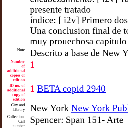
presente tratado
índice: [ i2v] Primero dos
Una conclusion final de t
muy prouechosa capitulo l
Note
Descrito a base de New Y
Number
1
of
additional
copies of
edition
ID no. of
1
BETA copid 2940
additional
copy of
edition
City and
New York
New York Publ
Library
Collection:
Spencer: Span 151- Arte
Call
number