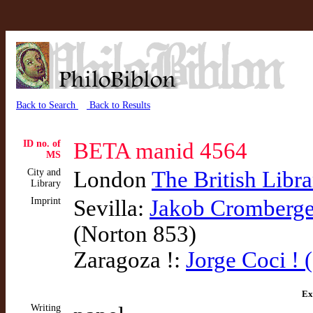
Back to Search
Back to Results
ID no. of
BETA manid 4564
MS
City and
London
The British Libra
Library
Imprint
Sevilla:
Jakob Cromberge
(Norton 853)
Zaragoza !:
Jorge Coci ! 
Ex
Writing