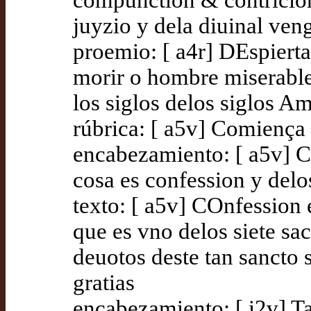
compunction & contricion 
juyzio y dela diuinal ven
proemio: [ a4r] DEspierta
morir o hombre miserable
los siglos delos siglos A
rúbrica: [ a5v] Comiença 
encabezamiento: [ a5v] C
cosa es confession y delo
texto: [ a5v] COnfession 
que es vno delos siete s
deuotos deste tan sancto 
gratias
encabezamiento: [ i2v] Ta