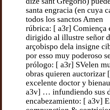
dize sant Gregorio) pued
santa engracia (en cuya c
todos los sanctos Amen
rúbrica: [ a3r] Comiença 
dirigido al illustre seño
arçobispo dela insigne c
por esso muy poderoso s
prólogo: [ a3r] SVelen m
obras quieren auctorizar 
excelente doctor y biena
a3v] … infundiendo sus 
encabezamiento: [ a3v] E