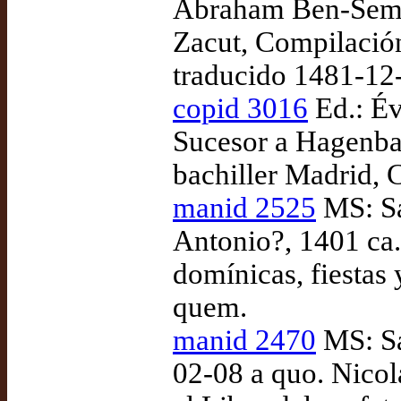
Abraham Ben-Semu'
Zacut, Compilació
traducido 1481-12
copid 3016
Ed.: Év
Sucesor a Hagenba
bachiller Madrid, 
manid 2525
MS: Sa
Antonio?, 1401 ca
domínicas, fiestas 
quem.
manid 2470
MS: Sa
02-08 a quo. Nicola