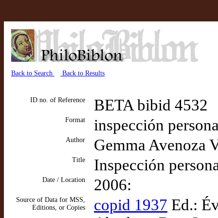
Back to Search
Back to Results
ID no. of Reference
BETA bibid 4532
Format
inspección personal
Author
Gemma Avenoza V
Title
Inspección persona
Date / Location
2006:
Source of Data for MSS,
copid 1937
Ed.: Év
Editions, or Copies