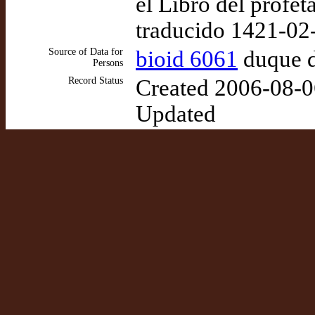
el Libro del profeta
traducido 1421-02
Source of Data for
bioid 6061
duque d
Persons
Record Status
Created 2006-08-0
Updated