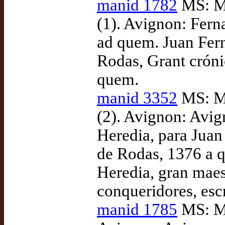
manid 1782
MS: Ma
(1). Avignon: Fer
ad quem. Juan Fer
Rodas, Grant cróni
quem.
manid 3352
MS: Ma
(2). Avignon: Avig
Heredia, para Juan
de Rodas, 1376 a 
Heredia, gran maes
conqueridores, esc
manid 1785
MS: Ma