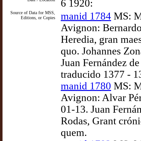
6 1920:
Source of Data for MSS,
manid 1784
MS: Ma
Editions, or Copies
Avignon: Bernardo
Heredia, gran maes
quo. Johannes Zona
Juan Fernández de 
traducido 1377 - 
manid 1780
MS: Ma
Avignon: Alvar Pér
01-13. Juan Fernán
Rodas, Grant cróni
quem.