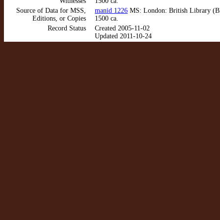
Witnesses
1500 ca.
Source of Data for MSS,
manid 1226
MS: London: British Library (B
Editions, or Copies
1500 ca.
Record Status
Created 2005-11-02
Updated 2011-10-24