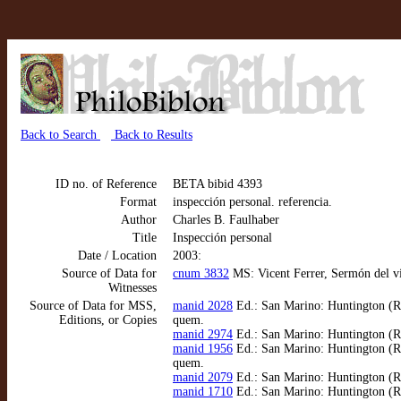
Back to Search
Back to Results
ID no. of Reference
BETA bibid 4393
Format
inspección personal. referencia.
Author
Charles B. Faulhaber
Title
Inspección personal
Date / Location
2003:
Source of Data for
cnum 3832
MS: Vicent Ferrer, Sermón del vi
Witnesses
Source of Data for MSS,
manid 2028
Ed.: San Marino: Huntington (Ra
Editions, or Copies
quem.
manid 2974
Ed.: San Marino: Huntington (Ra
manid 1956
Ed.: San Marino: Huntington (Ra
quem.
manid 2079
Ed.: San Marino: Huntington (Ra
manid 1710
Ed.: San Marino: Huntington (Ra