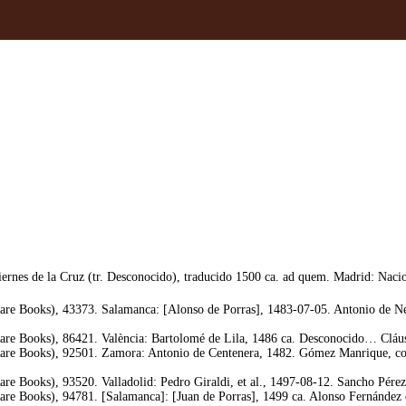
ernes de la Cruz (tr. Desconocido), traducido 1500 ca. ad quem. Madrid: Nac
re Books), 43373. Salamanca: [Alonso de Porras], 1483-07-05. Antonio de Nebri
re Books), 86421. València: Bartolomé de Lila, 1486 ca. Desconocido… Cláusul
re Books), 92501. Zamora: Antonio de Centenera, 1482. Gómez Manrique, corr
re Books), 93520. Valladolid: Pedro Giraldi, et al., 1497-08-12. Sancho Pér
re Books), 94781. [Salamanca]: [Juan de Porras], 1499 ca. Alonso Fernández d