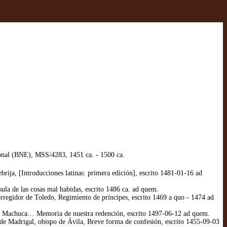
ional (BNE), MSS/4283, 1451 ca. - 1500 ca.
ja, [Introducciones latinas: primera edición], escrito 1481-01-16 ad
a de las cosas mal habidas, escrito 1486 ca. ad quem.
egidor de Toledo, Regimiento de príncipes, escrito 1469 a quo - 1474 ad
ez Machuca… Memoria de nuestra redención, escrito 1497-06-12 ad quem.
e Madrigal, obispo de Ávila, Breve forma de confesión, escrito 1455-09-03