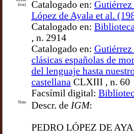
Catalogado en:
Gutiérrez
first)
López de Ayala et al. (19
Catalogado en:
Bibliotec
, n. 2914
Catalogado en:
Gutiérrez
clásicas españolas de mon
del lenguaje hasta nuestro
castellana
CLXIII , n. 60
Facsímil digital:
Bibliote
Note
Descr. de
IGM
:
PEDRO LÓPEZ DE AY