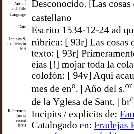
Desconocido. [Las cosas 
Author
and Title
Language
castellano
Date
Escrito 1534-12-24 ad q
Incipits &
rúbrica: [ 93r] Las cosas
explicits in
MS
texto: [ 93r] Primeramente
eias [!] mojar toda la cola
colofón: [ 94v] Aqui acaua 
o
or
mes de en
. | Año del s.
e
de la Yglesa de Sant. | br
References
Incipits / explicits de:
Fau
(most
recent
Catalogado en:
Fradejas R
first)