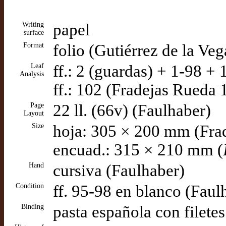
Writing
papel
surface
Format
folio (Gutiérrez de la Ve
Leaf
ff.: 2 (guardas) + 1-98 + 
Analysis
ff.: 102 (Fradejas Rueda 
Page
22 ll. (66v) (Faulhaber)
Layout
Size
hoja: 305 × 200 mm (Fra
encuad.: 315 × 210 mm (
Hand
cursiva (Faulhaber)
Condition
ff. 95-98 en blanco (Faul
Binding
pasta española con filete