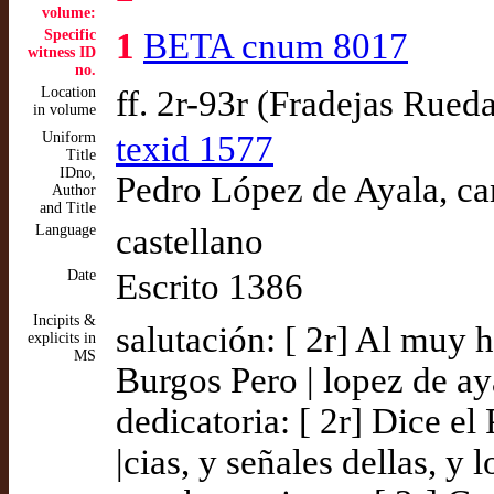
volume:
Specific
1
BETA cnum 8017
witness ID
no.
Location
ff. 2r-93r (Fradejas Rued
in volume
Uniform
texid 1577
Title
IDno,
Pedro López de Ayala, can
Author
and Title
Language
castellano
Date
Escrito 1386
Incipits &
salutación: [ 2r] Al muy 
explicits in
MS
Burgos Pero | lopez de ay
dedicatoria: [ 2r] Dice el
|cias, y señales dellas, y