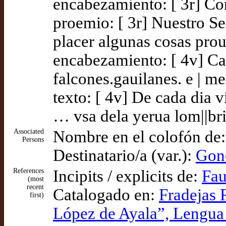
encabezamiento: [ 3r] Con
proemio: [ 3r] Nuestro Se
placer algunas cosas prou
encabezamiento: [ 4v] Cap
falcones.gauilanes. e | me
texto: [ 4v] De cada dia 
… vsa dela yerua lom||bri
Associated
Nombre en el colofón de
Persons
Destinatario/a (var.):
Gon
References
Incipits / explicits de:
Fau
(most
recent
Catalogado en:
Fradejas 
first)
López de Ayala”, Lengua 