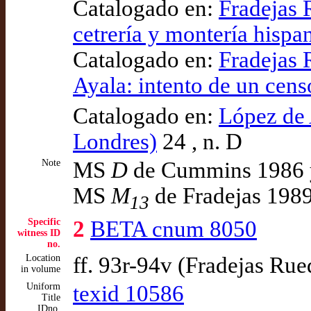
Catalogado en:
Fradejas R
cetrería y montería hisp
Catalogado en:
Fradejas 
Ayala: intento de un cen
Catalogado en:
López de A
Londres)
24 , n. D
Note
MS
D
de Cummins 1986 y
MS
M
de Fradejas 198
13
Specific
2
BETA cnum 8050
witness ID
no.
Location
ff. 93r-94v (Fradejas Ru
in volume
Uniform
texid 10586
Title
IDno,