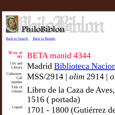
Back to Search
Back to Results
ID no. of
BETA manid 4344
MS
City and
Madrid
Biblioteca Nacio
Library
Collection:
MSS/2914 |
olim
2914 |
o
Call
number
Title of
Libro de la Caza de Aves
volume
1516 ( portada)
Copied
1701 - 1800 (Gutiérrez d