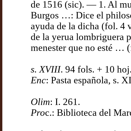
de 1516 (sic). — 1. Al m
Burgos …: Dice el philoso
ayuda de la dicha (fol. 4
de la yerua lombriguera p
menester que no esté … (fo
s. XVIII
. 94 fols. + 10 ho
Enc
: Pasta española, s. 
Olim
: I. 261.
Pro
c.: Biblioteca del Ma