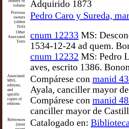
History of
Adquirido 1873
volume
Previous
Pedro Caro y Sureda, ma
owners
(oldest
first)
Other
cnum 12233
MS: Desconoc
Associated
Texts
1534-12-24 ad quem. Bon
cnum 12232
MS: Pedro Ló
aves, escrito 1386. Bono
Associated
Compárese con
manid 4
MSS,
editions,
Ayala, canciller mayor de
and
specific
Compárese con
manid 4
copies of
editions
canciller mayor de Castill
References
Catalogado en:
Bibliotec
(most
recent