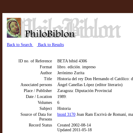
Back to Search
Back to Results
ID no. of Reference
BETA bibid 4306
Format
libro. edición. impreso
Author
Jerónimo Zurita
Title
Historia del rey Don Hernando el Católico: de
Associated persons
Ángel Canellas López (editor literario)
Place / Publisher
Zaragoza: Diputación Provincial
Date / Location
1989:
Volumes
6
Subject
Historia
Source of Data for
bioid 3170
Joan Ram Escrivà de Romaní, maes
Persons
Record Status
Created 2002-08-14
Updated 2011-05-18