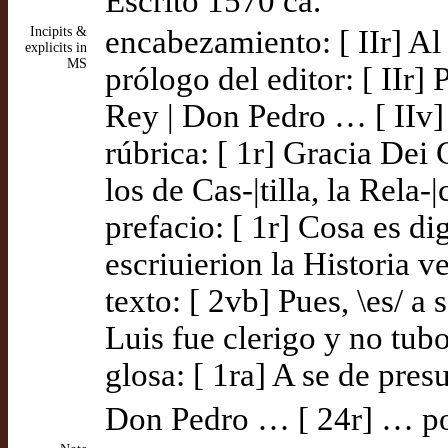
Escrito 1570 ca.
Incipits &
encabezamiento: [ IIr] Al
explicits in
MS
prólogo del editor: [ IIr
Rey | Don Pedro … [ IIv]
rúbrica: [ 1r] Gracia Dei 
los de Cas-|tilla, la Rela-|
prefacio: [ 1r] Cosa es d
escriuierion la Historia v
texto: [ 2vb] Pues, \es/ 
Luis fue clerigo y no tubo
glosa: [ 1ra] A se de pre
Don Pedro … [ 24r] … po