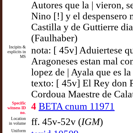
Autores que la | vieron, 
Nino [!] y el despensero
Castilla y de Guttierre d
(Faulhaber)
Incipits &
nota: [ 45v] Aduiertese qu
explicits in
MS
Aragoneses estan mal con 
lopez de | Ayala que es la 
texto: [ 45v] El Rey don
Cordoua Maestre de Calat
Specific
4
BETA cnum 11971
witness ID
no.
Location
ff. 45v-52v (
IGM
)
in volume
Uniform