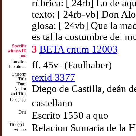
rúbrica: [ 24rb] Lo de aqu
texto: [ 24rb-vb] Don Alo
glosa: [ 24vb] Que la ma
es tal la costumbre del 
Specific
3
BETA cnum 12003
witness ID
no.
Location
ff. 45v- (Faulhaber)
in volume
Uniform
texid 3377
Title
IDno,
Diego de Castilla, deán d
Author
and Title
Language
castellano
Date
Escrito 1550 a quo
Title(s) in
Relacion Sumaria de la Hi
witness