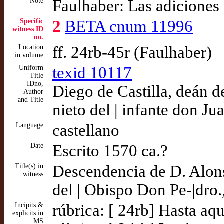
Note
Faulhaber: Las adicione
Specific
2
BETA cnum 11996
witness ID
no.
Location
ff. 24rb-45r (Faulhaber)
in volume
Uniform
texid 10117
Title
IDno,
Diego de Castilla, deán d
Author
and Title
nieto del | infante don J
Language
castellano
Date
Escrito 1570 ca.?
Title(s) in
Descendencia de D. Alonso
witness
del | Obispo Don Pe-|dro.
Incipits &
rúbrica: [ 24rb] Hasta aqu
explicits in
MS