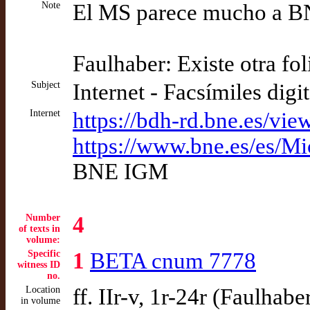
Note
El MS parece mucho a 
Faulhaber: Existe otra fol
Subject
Internet - Facsímiles digi
Internet
https://bdh-rd.bne.es/
https://www.bne.es/es/M
BNE IGM
Number
4
of texts in
volume:
Specific
1
BETA cnum 7778
witness ID
no.
Location
ff. IIr-v, 1r-24r (Faulhabe
in volume