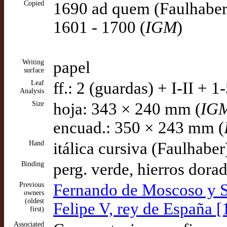
Copied
1690 ad quem (Faulhaber
1601 - 1700 (
IGM
)
Writing
papel
surface
Leaf
ff.: 2 (guardas) + I-II + 
Analysis
Size
hoja: 343 × 240 mm (
IG
encuad.: 350 × 243 mm (
Hand
itálica cursiva (Faulhaber
Binding
perg. verde, hierros dorad
Previous
Fernando de Moscoso y S
owners
(oldest
Felipe V, rey de España 
first)
Associated