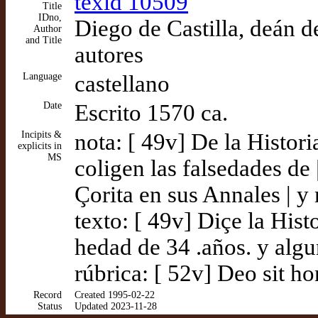
texid 10509
Title
IDno,
Diego de Castilla, deán d
Author
and Title
autores
Language
castellano
Date
Escrito 1570 ca.
Incipits &
nota: [ 49v] De la Histor
explicits in
MS
coligen las falsedades de
Çorita en sus Annales | y
texto: [ 49v] Diçe la Hi
hedad de 34 .años. y algu
rúbrica: [ 52v] Deo sit ho
Record
Created 1995-02-22
Status
Updated 2023-11-28