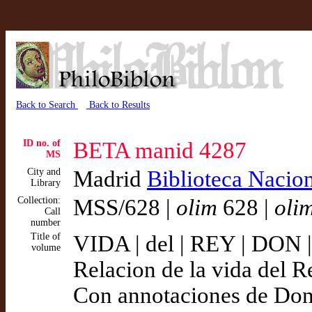
Back to Search
Back to Results
ID no. of
BETA manid 4287
MS
City and
Madrid
Biblioteca Nacio
Library
Collection:
MSS/628 |
olim
628 |
oli
Call
number
Title of
VIDA | del | REY | DON 
volume
Relacion de la vida del Re
Con annotaciones de Don 