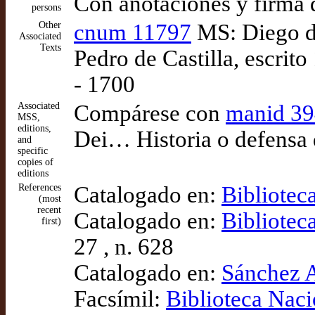
Con anotaciones y firma
persons
Other
cnum 11797
MS: Diego de
Associated
Texts
Pedro de Castilla, escri
- 1700
Associated
Compárese con
manid 3
MSS,
editions,
Dei… Historia o defensa 
and
specific
copies of
editions
References
Catalogado en:
Bibliotec
(most
recent
Catalogado en:
Bibliotec
first)
27 , n. 628
Catalogado en:
Sánchez A
Facsímil:
Biblioteca Naci