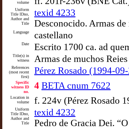
ff. 201r-236v (BNE Cat.
volume
Uniform
texid 4233
Title IDno,
Author and
Desconocido. Armas de 
Title
Language
castellano
Date
Escrito 1700 ca. ad que
Title(s) in
Armas de muchos Reies 
witness
References
Pérez Rosado (1994-09-
(most recent
first)
Specific
4
BETA cnum 7622
witness ID
no.
Location in
f. 224v (Pérez Rosado 
volume
Uniform
texid 4232
Title IDno,
Author and
Pedro de Gracia Dei. “O 
Title