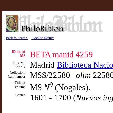
Back to Search
Back to Results
ID no. of
BETA manid 4259
MS
City and
Madrid
Biblioteca Naci
Library
Collection:
MSS/22580 |
olim
2258
Call number
Title of
9
MS
N
(Nogales).
volume
Copied
1601 - 1700 (
Nuevos ing