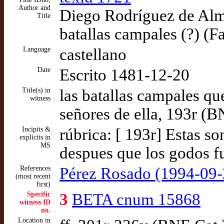
Author and
Diego Rodríguez de Alme
Title
batallas campales (?) (F
Language
castellano
Date
Escrito 1481-12-20
Title(s) in
las batallas campales q
witness
señores de ella, 193r (B
Incipits &
rúbrica: [ 193r] Estas s
explicits in
MS
despues que los godos fu
References
Pérez Rosado (1994-09-
(most recent
first)
Specific
3
BETA cnum 15868
witness ID
no.
Location in