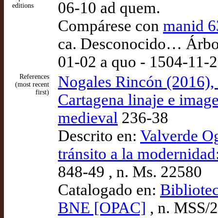
06-10 ad quem.
editions
Compárese con
manid 6
ca. Desconocido… Árbol 
01-02 a quo - 1504-11-
References
Nogales Rincón (2016),
(most recent
first)
Cartagena linaje e imagen
medieval
236-38
Descrito en:
Valverde Og
tránsito a la modernida
848-49 , n. Ms. 22580
Catalogado en:
Bibliote
BNE [OPAC]
, n. MSS/