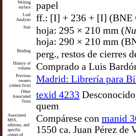
Writing
papel
surface
Leaf
ff.: [I] + 236 + [I] (BNE 
Analysis
Size
hoja: 295 × 210 mm (
Nu
hoja: 290 × 210 mm (BN
Binding
perg., restos de cierres
History of
Comprado a Luis Bardó
volume
Previous
Madrid: Librería para Bi
owners
(oldest first)
Other
texid 4233
Desconocido, 
Associated
Texts
quem
Associated
Compárese con
manid 3
MSS,
editions, and
1550 ca. Juan Pérez de V
specific
copies of