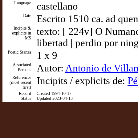
Language
castellano
Date
Escrito 1510 ca. ad que
Incipits &
texto: [ 224v] O Numanci
explicits in
MS
libertad | perdio por ni
Poetic Stanza
1 x 9
Associated
Autor:
Antonio de Villam
Persons
References
Incipits / explicits de:
Pé
(most recent
first)
Record
Created 1994-10-17
Status
Updated 2023-04-13