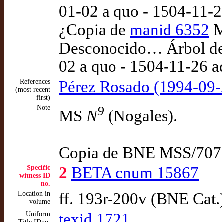
01-02 a quo - 1504-11-
¿Copia de
manid 6352
M
Desconocido… Árbol de l
02 a quo - 1504-11-26 
References
Pérez Rosado (1994-09-
(most recent
first)
Note
9
MS
N
(Nogales).
Copia de BNE MSS/7073
Specific
2
BETA cnum 15867
witness ID
no.
Location in
ff. 193r-200v (BNE Cat.
volume
Uniform
texid 1721
Title IDno,