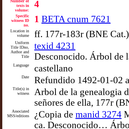
Number of
4
texts in
volume:
Specific
1
BETA cnum 7621
witness ID
no.
Location in
ff. 177r-183r (BNE Cat.)
volume
Uniform
texid 4231
Title IDno,
Author and
Desconocido. Árbol de l
Title
Language
castellano
Date
Refundido 1492-01-02 a
Title(s) in
Arbol de la genealogia d
witness
señores de ella, 177r (B
Associated
¿Copia de
manid 3274
M
MSS/editions
ca. Desconocido… Árbol 