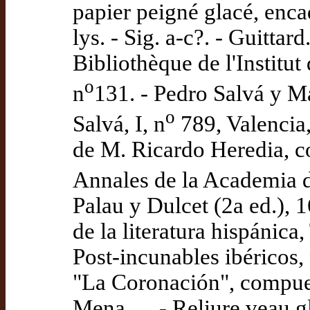
papier peigné glacé, enca
lys. - Sig. a-c?. - Guitta
Bibliothèque de l'Institut
o
n
131. - Pedro Salvá y Ma
o
Salvá, I, n
789, Valencia,
de M. Ricardo Heredia, c
Annales de la Academia de
Palau y Dulcet (2a ed.), 
de la literatura hispánica
Post-incunables ibéricos, 
"La Coronación", compues
Mena…. - Reliure veau gl