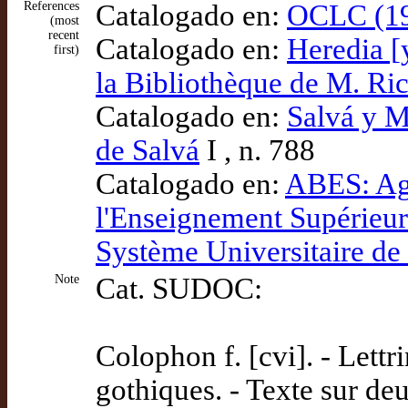
References
Catalogado en:
OCLC (19
(most
recent
Catalogado en:
Heredia [
first)
la Bibliothèque de M. Ri
Catalogado en:
Salvá y M
de Salvá
I , n. 788
Catalogado en:
ABES: Ag
l'Enseignement Supérieu
Système Universitaire d
Note
Cat. SUDOC:
Colophon f. [cvi]. - Lettri
gothiques. - Texte sur de