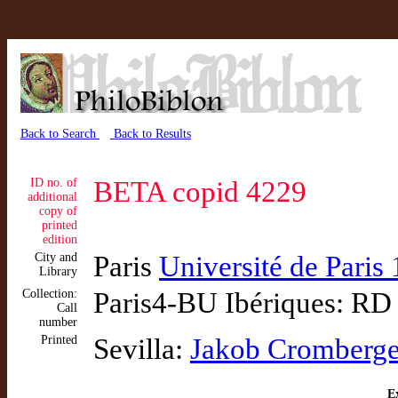
Back to Search
Back to Results
ID no. of
BETA copid 4229
additional
copy of
printed
edition
City and
Paris
Université de Paris
Library
Collection:
Paris4-BU Ibériques: RD
Call
number
Printed
Sevilla:
Jakob Cromberge
Ex