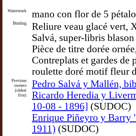
Watermark
mano con flor de 5 pétal
Binding
Reliure veau glacé vert,
Salvá, super-libris blason
Pièce de titre dorée ornée
Contreplats et gardes de 
roulette doré motif fleur
Previous
Pedro Salvá y Mallén, bib
owners
(oldest
Ricardo Heredia y Liverm
first)
10-08 - 1896]
(SUDOC)
Enrique Piñeyro y Barry "
1911)
(SUDOC)