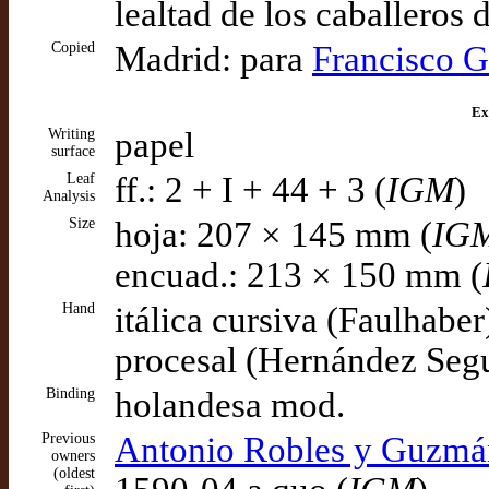
lealtad de los caballeros d
Copied
Madrid: para
Francisco G
Ex
Writing
papel
surface
Leaf
ff.: 2 + I + 44 + 3 (
IGM
)
Analysis
Size
hoja: 207 × 145 mm (
IG
encuad.: 213 × 150 mm (
Hand
itálica cursiva (Faulhaber
procesal (Hernández Seg
Binding
holandesa mod.
Previous
Antonio Robles y Guzmán 
owners
(oldest