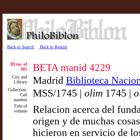
Back to Search
Back to Results
ID no. of
BETA manid 4229
MS
City and
Madrid
Biblioteca Nacio
Library
Collection:
MSS/1745 |
olim
1745 |
o
Call
number
Title of
Relacion acerca del funda
volume
origen y de muchas cosas 
hicieron en servicio de lo