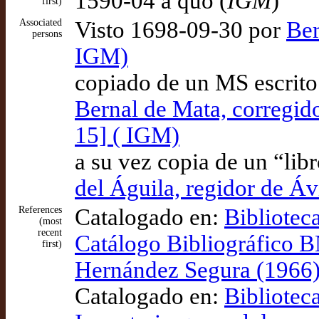
1590-04 a quo (
IGM
)
first)
Associated
Visto 1698-09-30 por
Ber
persons
IGM)
copiado de un MS escrit
Bernal de Mata, corregid
15] ( IGM)
a su vez copia de un “lib
del Águila, regidor de Áv
References
Catalogado en:
Bibliotec
(most
recent
Catálogo Bibliográfico
first)
Hernández Segura (1966),
Catalogado en:
Bibliotec