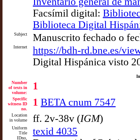
Inventario general de ma
Facsímil digital:
Bibliote
Biblioteca Digital Hispán
Subject
Manuscrito fechado o fec
Internet
https://bdh-rd.bne.es/
Digital Hispánica visto 
I
Number
1
of texts in
volume:
Specific
1
BETA cnum 7547
witness ID
no.
Location
ff. 2v-38v (
IGM
)
in volume
Uniform
texid 4035
Title
IDno,