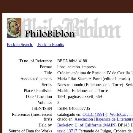
Back to Search
Back to Results
ID no. of Reference
BETA bibid 4188
Format
libro. edición. impreso
Title
Crónica anónima de Enrique IV de Castilla 1
Associated persons
María Pilar Sánchez-Parra (editor literario)
Series
Nuestro mundo (Ediciones de la Torre). Seri
Place / Publisher
Madrid: Ediciones de la Torre
Date / Location
1991: páginas clxxvii, 569
Volumes
2
ISBN/ISSN
ISBN: 8486587735
References (most recent
catalogado en:
OCLC (1991-), WorldCat
, n
first)
citado en:
Asociación Hispánica de Literatura
Held by
Berkeley: U. of California (MAIN)
DP143.H
Source of Data for Works
texid 13717
Fernando de Pulgar, Crónica de 