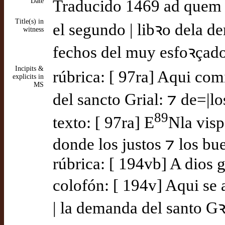
Date
Traducido 1469 ad quem
Title(s) in
el segundo | libꝛo dela d
witness
fechos del muy esfoꝛçado
Incipits &
rúbrica: [ 97ra] Aqui com
explicits in
MS
del sancto Grial: ⁊ de=|l
89
texto: [ 97ra] E
Nla visp
donde los justos ⁊ los b
rúbrica: [ 194vb] A dios g
colofón: [ 194v] Aqui se 
| la demanda del santo Gꝛ