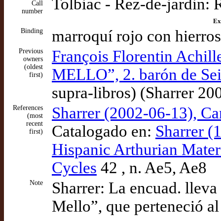
Tolbiac - Rez-de-jardin: 
Call
number
Ex
Binding
marroquí rojo con hierros
Previous
François Florentin Achi
owners
(oldest
MELLO”, 2. barón de Seil
first)
supra-libros) (Sharrer 20
References
Sharrer (2002-06-13), Car
(most
recent
Catalogado en:
Sharrer (
first)
Hispanic Arthurian Mater
Cycles
42 , n. Ae5, Ae8
Note
Sharrer: La encuad. lleva
Mello”, que perteneció al 