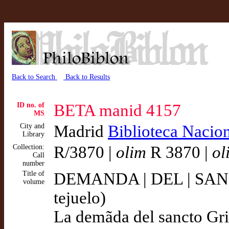
Back to Search
Back to Results
ID no. of
BETA manid 4157
MS
City and
Madrid
Biblioteca Nacio
Library
Collection:
R/3870 |
olim
R 3870 |
ol
Call
number
Title of
DEMANDA | DEL | SANCT
volume
tejuelo)
La demãda del sancto Gria