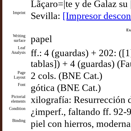
Lãçaro=|te y de Galaz su | 
Imprint
Sevilla:
[Impresor descon
Ex
Writing
papel
surface
Leaf
ff.: 4 (guardas) + 202: ([1
Analysis
tablas]) + 4 (guardas) (F
Page
2 cols. (BNE Cat.)
Layout
Font
gótica (BNE Cat.)
Pictorial
xilografía: Resurrección 
elements
Condition
¿imperf., faltando ff. 92
Binding
piel con hierros, moderna,