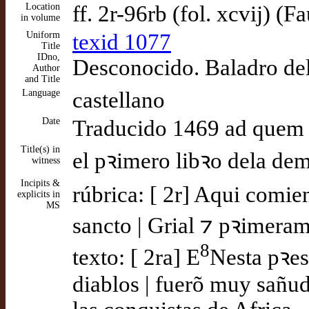
Location
ff. 2r-96rb (fol. xcvij) (F
in volume
Uniform
texid 1077
Title
IDno,
Desconocido. Baladro del
Author
and Title
Language
castellano
Date
Traducido 1469 ad quem
Title(s) in
el pꝛimero libꝛo dela dem
witness
Incipits &
rúbrica: [ 2r] Aqui comie
explicits in
MS
sancto | Grial ⁊ pꝛimeram
8
texto: [ 2ra] E
Nesta pꝛes
diablos | fuerõ muy sañu