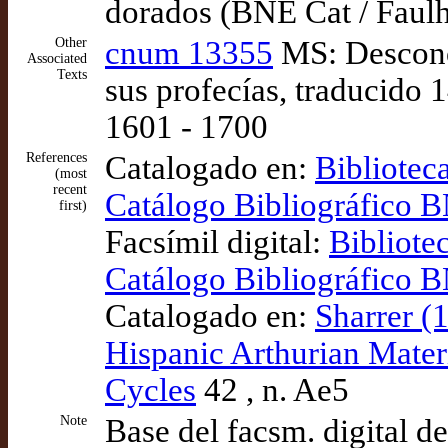
dorados (BNE Cat / Faul
Other
cnum 13355
MS: Desconoc
Associated
Texts
sus profecías, traducido
1601 - 1700
References
Catalogado en:
Bibliotec
(most
recent
Catálogo Bibliográfico
first)
Facsímil digital:
Bibliote
Catálogo Bibliográfico
Catalogado en:
Sharrer (
Hispanic Arthurian Mater
Cycles
42 , n. Ae5
Note
Base del facsm. digital d