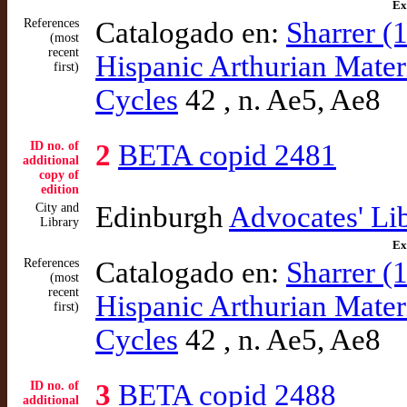
Ex
References
Catalogado en:
Sharrer (
(most
recent
Hispanic Arthurian Mater
first)
Cycles
42 , n. Ae5, Ae8
ID no. of
2
BETA copid 2481
additional
copy of
edition
City and
Edinburgh
Advocates' Li
Library
Ex
References
Catalogado en:
Sharrer (
(most
recent
Hispanic Arthurian Mater
first)
Cycles
42 , n. Ae5, Ae8
ID no. of
3
BETA copid 2488
additional