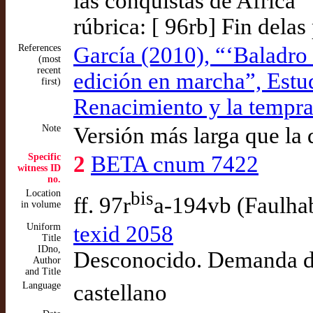
las conquistas de Africa
rúbrica: [ 96rb] Fin delas
References
García (2010), “‘Baladro 
(most
recent
edición en marcha”, Estu
first)
Renacimiento y la tempr
Note
Versión más larga que la 
Specific
2
BETA cnum 7422
witness ID
no.
Location
bis
ff. 97r
a-194vb (Faulha
in volume
Uniform
texid 2058
Title
IDno,
Desconocido. Demanda de
Author
and Title
Language
castellano