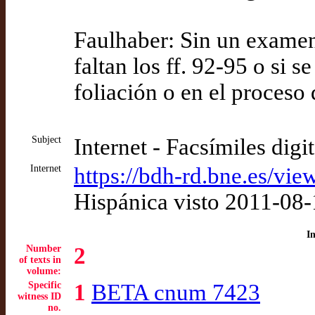
Faulhaber: Sin un examen 
faltan los ff. 92-95 o si s
foliación o en el proceso 
Subject
Internet - Facsímiles digi
Internet
https://bdh-rd.bne.es/v
Hispánica visto 2011-08
I
Number
2
of texts in
volume:
Specific
1
BETA cnum 7423
witness ID
no.