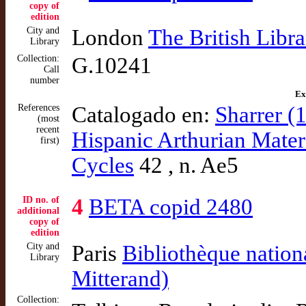
copy of
edition
City and
London
The British Libra
Library
Collection:
G.10241
Call
number
Ex
References
Catalogado en:
Sharrer (
(most
recent
Hispanic Arthurian Mater
first)
Cycles
42 , n. Ae5
ID no. of
4
BETA copid 2480
additional
copy of
edition
City and
Paris
Bibliothèque nation
Library
Mitterand)
Collection: