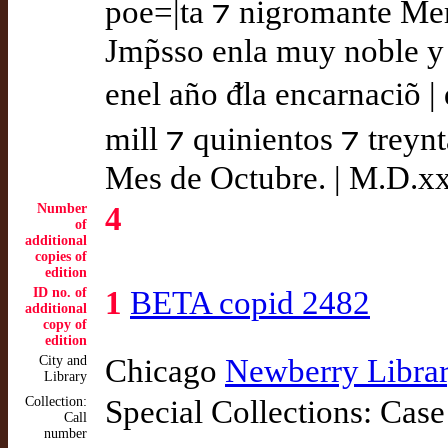
poe=|ta ⁊ nigromante Mer
Jmp̃sso enla muy noble y 
enel año ᵭla encarnaciõ |
mill ⁊ quinientos ⁊ treynt
Mes de Octubre. | M.D.x
Number
4
of
additional
copies of
edition
ID no. of
1
BETA copid 2482
additional
copy of
edition
City and
Chicago
Newberry Libra
Library
Collection:
Special Collections: Cas
Call
number