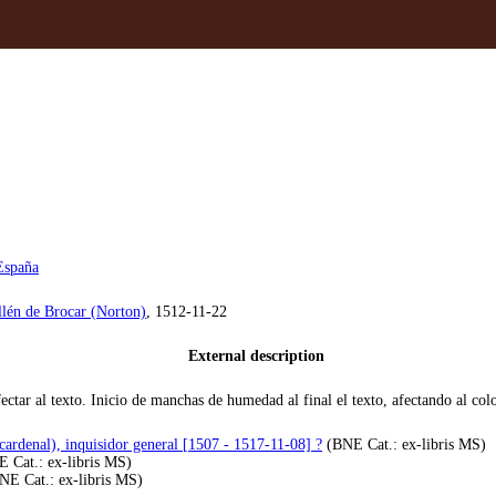
España
lén de Brocar (Norton)
, 1512-11-22
External description
fectar al texto. Inicio de manchas de humedad al final el texto, afectando al co
cardenal), inquisidor general [1507 - 1517-11-08] ?
(BNE Cat.: ex-libris MS)
 Cat.: ex-libris MS)
E Cat.: ex-libris MS)