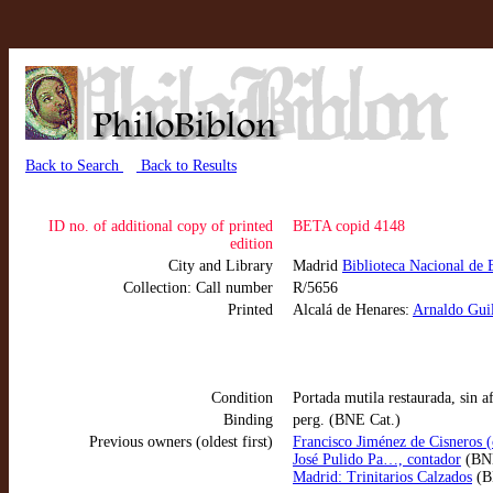
Back to Search
Back to Results
ID no. of additional copy of printed
BETA copid 4148
edition
City and Library
Madrid
Biblioteca Nacional de 
Collection: Call number
R/5656
Printed
Alcalá de Henares:
Arnaldo Guil
Condition
Portada mutila restaurada, sin a
Binding
perg. (BNE Cat.)
Previous owners (oldest first)
Francisco Jiménez de Cisneros (
José Pulido Pa…, contador
(BNE
Madrid: Trinitarios Calzados
(BN