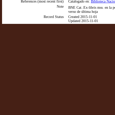
References (most recent first)
Catalogado en:
Biblioteca Naci
Note
BNE Cat.:Ex-libris mss. en la p
verso de última hoja
Record Status
Created 2015-11-01
Updated 2015-11-01