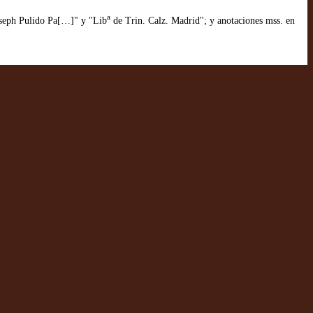
a
Joseph Pulido Pa[…]" y "Lib
de Trin. Calz. Madrid"; y anotaciones mss. en