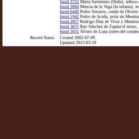
bioid 3722
María Sarmiento (Doña), señora d
bioid 2884
Mencía de la Vega (la infanta), 
bioid 6440
Pedro Navarro, conde de Oliveto
bioid 1942
Pedro de Acuña, prior de Messin
bioid 2857
Rodrigo Díaz de Vivar y Mendoza
bioid 3675
Ruy Sánchez de Zapata el mozo, 
bioid 3931
Álvaro de Luna (nieto del condes
Record Status
Created 2002-07-09
Updated 2013-03-19