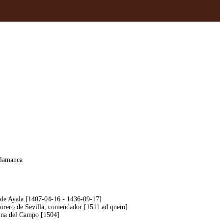
alamanca
 de Ayala [1407-04-16 - 1436-09-17]
esorero de Sevilla, comendador [1511 ad quem]
ina del Campo [1504]