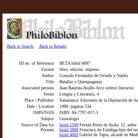
Back to Search
Back to Results
ID no. of Reference
BETA bibid 4097
Format
libro. edición. impreso
Author
Gonzalo Fernández de Oviedo y Valdés
Title
Batallas y Quinquagenas
Associated persons
Juan Bautista Avalle-Arce (editor literario)
Series
Lengua y Literatura, 4
Place / Publisher
Salamanca: Ediciones de la Diputación de S
Date / Location
1989: páginas 534
ISBN/ISSN
ISBN: 84-7797-017-3
Subject
Genealogía
Source of Data for
bioid 1599
Fernán Pérez de Ayala, 12. señor
Persons
bioid 3888
Francisco de Estúñiga hijo del t
bioid 4002
Gabriel de Tapia, alcaide de Med