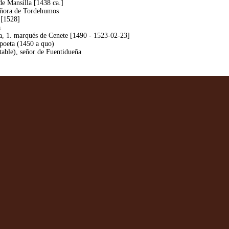
e Mansilla [1438 ca.]
señora de Tordehumos
 [1528]
a
, 1. marqués de Cenete [1490 - 1523-02-23]
poeta (1450 a quo)
table), señor de Fuentidueña