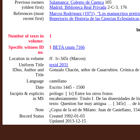
Previous owners
Salamanca: Colegio de Cuenca
105
(oldest first)
Madrid: Biblioteca Real Privada
2-C-3, 176
References (most
Marcos Rodríguez (1971), “Los manuscritos pretride
recent first)
Repertorio de Historia de las Ciencias Eclesiástica
I
Number of texts in
1
volume:
Specific witness ID
1
BETA cnum 7166
no.
Location in volume
ff. 1r-345r (Marcos)
Uniform Title
texid 2031
IDno, Author and
Gonzalo Chacón, señor de Casarrubios. Crónica de
Title
Language
castellano
Date
Escrito 1445 - 1500
Incipits & explicits
prólogo: [ 1r] Entre los otros frutos
in MS
encabezamiento: Titulo I. De las diuersidades de li
texto: Question fue muy antigua … [ 345r] … de lo 
Note
¿Copia de la ed de Milano: Juan de Castellano, 15
Record Status
Created 1992-01-03
Updated 2013-12-15