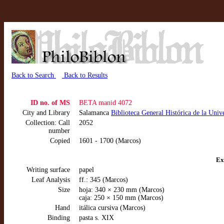
Back to Search
Back to Results
ID no. of MS
BETA manid 4072
City and Library
Salamanca
Biblioteca General Histórica de la Uni
Collection: Call
2052
number
Copied
1601 - 1700 (Marcos)
Ex
Writing surface
papel
Leaf Analysis
ff.: 345 (Marcos)
Size
hoja: 340 × 230 mm (Marcos)
caja: 250 × 150 mm (Marcos)
Hand
itálica cursiva (Marcos)
Binding
pasta s. XIX