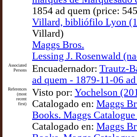
1854 ad quem (price: 545
Villard, bibliófilo Lyon 
Villard)
Maggs Bros.
Lessing J. Rosenwald (n
Associated
Encuadernador:
Trautz-B
Persons
ad quem - 1879-11-06 ad 
References
Visto por:
Yochelson (201
(most
recent
Catalogado en:
Maggs Bro
first)
Books. Maggs Catalogue
Catalogado en:
Maggs Bro