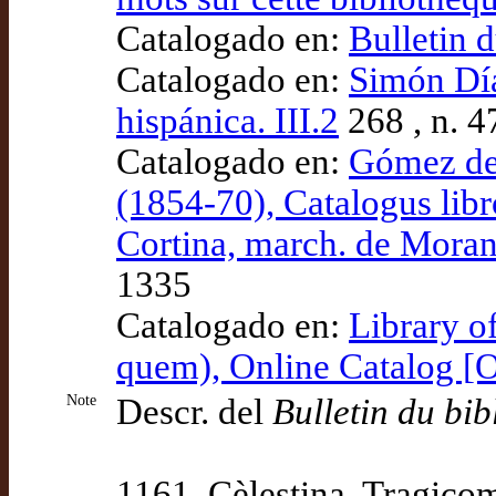
Catalogado en:
Bulletin d
Catalogado en:
Simón Díaz
hispánica. III.2
268 , n. 4
Catalogado en:
Gómez de 
(1854-70), Catalogus lib
Cortina, march. de Morant
1335
Catalogado en:
Library o
quem), Online Catalog 
Note
Descr. del
Bulletin du bib
1161. Cèlestina. Tragicom