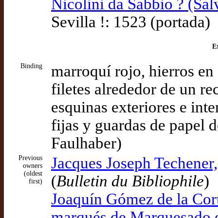
Nicolini da Sabbio ? (Sal
Sevilla !: 1523 (portada)
Ex
Binding
marroquí rojo, hierros en
filetes alrededor de un re
esquinas exteriores e inte
fijas y guardas de papel d
Faulhaber)
Previous
Jacques Joseph Techener,
owners
(oldest
(
Bulletin du Bibliophile
)
first)
Joaquín Gómez de la Cort
marqués de Marquesado d