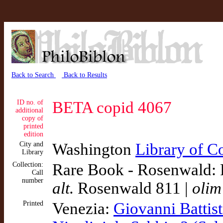
Back to Search
Back to Results
ID no. of
BETA copid 4067
additional
copy of
printed
edition
City and
Washington
Library of C
Library
Collection:
Rare Book - Rosenwald: 
Call
number
alt.
Rosenwald 811 |
olim
Printed
Venezia:
Giovanni Battis