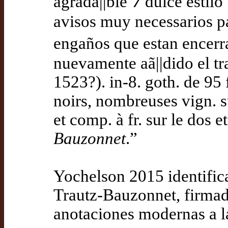
agrada||ble ⁊ dulce estilo 
avisos muy necessarios p
engaños que estan encerra
nuevamente aã||dido el tr
1523?). in-8. goth. de 95 fl
noirs, nombreuses vign. sur
et comp. à fr. sur le dos et 
Bauzonnet
.”
Yochelson 2015 identifica
Trautz-Bauzonnet, firmada 
anotaciones modernas a lá