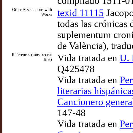
compilado 1511-0
Other Associations with
texid 11115
Jacopo
Works
todas las crónicas
suplementum cronic
de València), tra
References (most recent
Vida tratada en
U. 
first)
Q425478
Vida tratada en
Per
literarias hispánic
Cancionero general
147-48
Vida tratada en
Per