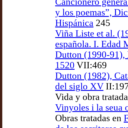
Cancionero general
y los poemas”, Dic
Hispánica
245
Viña Liste et al. (1
española. I. Edad 
Dutton (1990-91), 
1520
VII:469
Dutton (1982), Cat
del siglo XV
II:19
Vida y obra tratad
Vinyoles i la seua 
Obras tratadas en
F