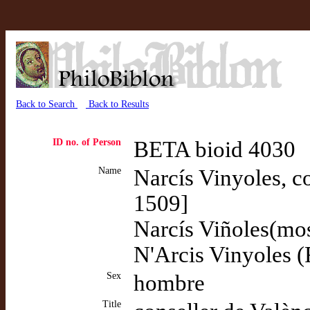
Back to Search
Back to Results
ID no. of Person
BETA bioid 4030
Name
Narcís Vinyoles, c
1509]
Narcís Viñoles(mos
N'Arcis Vinyoles (
Sex
hombre
Title