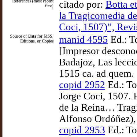
References (most recent
citado por:
Botta e
first)
la Tragicomedia de
Coci, 1507)”, Revi
Source of Data for MSS,
manid 4595
Ed.: T
Editions, or Copies
[Impresor desconoc
Badajoz, Las lecci
1515 ca. ad quem.
copid 2952
Ed.: To
Jorge Coci, 1507. 
de la Reina… Tragi
Alfonso Ordóñez),
copid 2953
Ed.: To