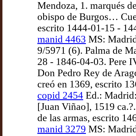
Mendoza, 1. marqués de 
obispo de Burgos… Cuest
escrito 1444-01-15 - 14
manid 4463
MS: Madrid:
9/5971 (6). Palma de Ma
28 - 1846-04-03. Pere I
Don Pedro Rey de Aragón
creó en 1369, escrito 13
copid 2454
Ed.: Madrid:
[Juan Viñao], 1519 ca.?.
de las armas, escrito 14
manid 3279
MS: Madrid: