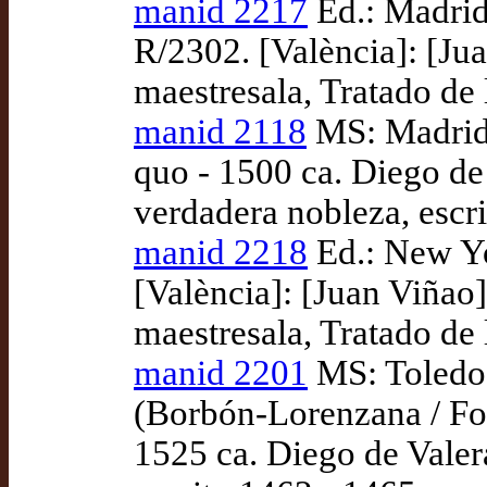
manid 2217
Ed.: Madrid
R/2302. [València]: [Ju
maestresala, Tratado de 
manid 2118
MS: Madrid: 
quo - 1500 ca. Diego de
verdadera nobleza, escr
manid 2218
Ed.: New Yo
[València]: [Juan Viñao]
maestresala, Tratado de 
manid 2201
MS: Toledo:
(Borbón-Lorenzana / Fon
1525 ca. Diego de Valera