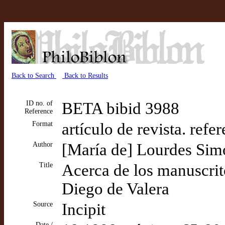
Back to Search
Back to Results
ID no. of
BETA bibid 3988
Reference
Format
artículo de revista. refe
Author
[María de] Lourdes Sim
Title
Acerca de los manuscrit
Diego de Valera
Source
Incipit
Date /