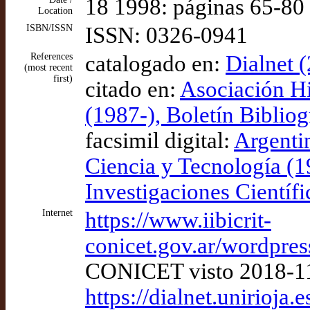
18 1998: páginas 65-80
Location
ISBN/ISSN
ISSN: 0326-0941
References
catalogado en:
Dialnet 
(most recent
first)
citado en:
Asociación Hi
(1987-), Boletín Bibliog
facsimil digital:
Argentin
Ciencia y Tecnología (
Investigaciones Científi
Internet
https://www.iibicrit-
conicet.gov.ar/wordpress
CONICET visto 2018-1
https://dialnet.unirioja