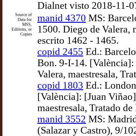
Dialnet visto 2018-11-0
Source of
manid 4370
MS: Barcelo
Data for
MSS,
1500. Diego de Valera, m
Editions, or
Copies
escrito 1462 - 1465.
copid 2455
Ed.: Barcel
Bon. 9-I-14. [València]:
Valera, maestresala, Tra
copid 1803
Ed.: London:
[València]: [Juan Viñao]
maestresala, Tratado de 
manid 3552
MS: Madrid:
(Salazar y Castro), 9/1