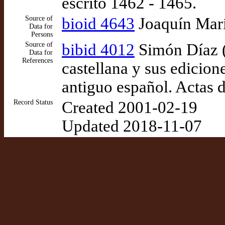
escrito 1462 - 1465.
Source of
bioid 4643
Joaquín Marí
Data for
Persons
Source of
bibid 4012
Simón Díaz (
Data for
References
castellana y sus edicion
antiguo español. Actas 
Record Status
Created 2001-02-19
Updated 2018-11-07