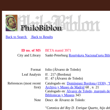
Back to Search
Back to Results
ID no. of MS
BETA manid 3971
City and Library
Sankt-Peterburg
Rossijskaja Nacional'naja Bib
Format
folio (Álvarez de Toledo)
Leaf Analysis
ff.: 217 (Bordona)
ff.: 47 (Álvarez de Toledo)
References (most recent
Catalogado en:
Domínguez Bordona (1930), “De b
first)
Archivo y Museo de Madrid
68 , n. 21
Catalogado en:
Alvarez de Toledo, marqués de 
Bibliotecas y Museos
343
Note
Descr. de Álvarez de Toledo:
“
Coronica del Rey D. Enrique Quarto, hijo de