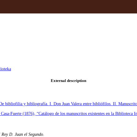
lioteka
External description
ibliofilia y bibliografía. I. Don Juan Valera entre bibliófilos. II. Manuscrit
Casa-Fuerte (1876), “Catálogo de los manuscritos existentes en la Biblioteca 
l Rey D. Juan el Segundo
.