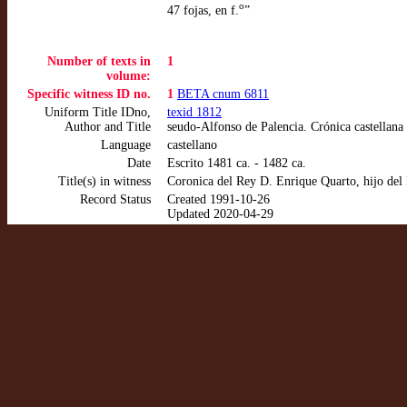
o
47 fojas, en f.
”
Number of texts in
1
volume:
Specific witness ID no.
1
BETA cnum 6811
Uniform Title IDno,
texid 1812
Author and Title
seudo-Alfonso de Palencia. Crónica castellana
Language
castellano
Date
Escrito 1481 ca. - 1482 ca.
Title(s) in witness
Coronica del Rey D. Enrique Quarto, hijo del
Record Status
Created 1991-10-26
Updated 2020-04-29