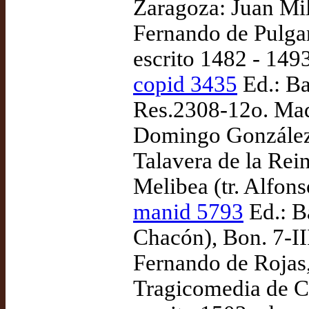
Zaragoza: Juan Mil
Fernando de Pulgar
escrito 1482 - 1493
copid 3435
Ed.: Ba
Res.2308-12o. Mad
Domingo González,
Talavera de la Rei
Melibea (tr. Alfon
manid 5793
Ed.: B
Chacón), Bon. 7-II
Fernando de Rojas,
Tragicomedia de Ca