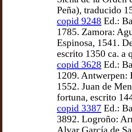
Peña), traducido 1
copid 9248
Ed.: Ba
1785. Zamora: Agust
Espinosa, 1541. De
escrito 1350 ca. a 
copid 3628
Ed.: Ba
1209. Antwerpen: H
1552. Juan de Mena
fortuna, escrito 1
copid 3387
Ed.: Ba
3892. Logroño: Ar
Alvar García de Sa