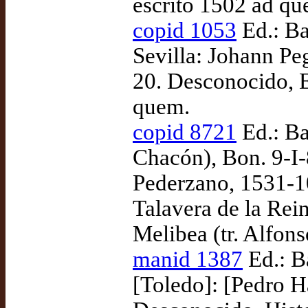
escrito 1502 ad qu
copid 1053
Ed.: Ba
Sevilla: Johann Pe
20. Desconocido, E
quem.
copid 8721
Ed.: Ba
Chacón), Bon. 9-I-
Pederzano, 1531-10
Talavera de la Rei
Melibea (tr. Alfon
manid 1387
Ed.: B
[Toledo]: [Pedro H