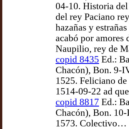
04-10. Historia del
del rey Paciano re
hazañas y estraña
acabó por amores de
Naupilio, rey de M
copid 8435
Ed.: Ba
Chacón), Bon. 9-IV
1525. Feliciano de 
1514-09-22 ad qu
copid 8817
Ed.: Ba
Chacón), Bon. 10-I
1573. Colectivo… 