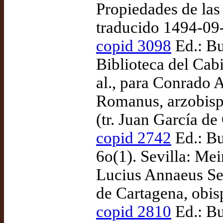
Propiedades de las
traducido 1494-09
copid 3098
Ed.: Bu
Biblioteca del Cab
al., para Conrado 
Romanus, arzobisp
(tr. Juan García de
copid 2742
Ed.: Bu
6o(1). Sevilla: Mei
Lucius Annaeus Sen
de Cartagena, obis
copid 2810
Ed.: Bu