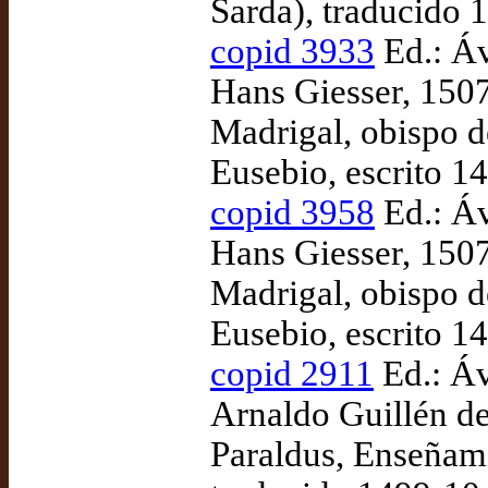
Sarda), traducido
copid 3933
Ed.: Áv
Hans Giesser, 150
Madrigal, obispo d
Eusebio, escrito 1
copid 3958
Ed.: Áv
Hans Giesser, 150
Madrigal, obispo d
Eusebio, escrito 1
copid 2911
Ed.: Áv
Arnaldo Guillén de
Paraldus, Enseñami