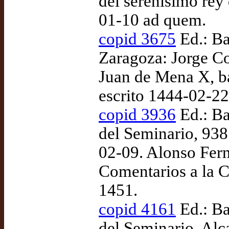
del serenísimo rey
01-10 ad quem.
copid 3675
Ed.: Ba
Zaragoza: Jorge Co
Juan de Mena X, ba
escrito 1444-02-22
copid 3936
Ed.: Ba
del Seminario, 938
02-09. Alonso Fern
Comentarios a la C
1451.
copid 4161
Ed.: Ba
del Seminario. Alc