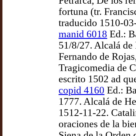
Petrarca, De los r
fortuna (tr. Franci
traducido 1510-03
manid 6018
Ed.: B
51/8/27. Alcalá de
Fernando de Rojas,
Tragicomedia de Ca
escrito 1502 ad qu
copid 4160
Ed.: Ba
1777. Alcalá de He
1512-11-22. Catalin
oraciones de la bi
Siena de la Orden d