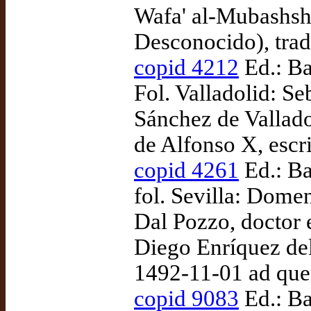
Wafa' al-Mubashshi
Desconocido), trad
copid 4212
Ed.: Ba
Fol. Valladolid: S
Sánchez de Vallado
de Alfonso X, escr
copid 4261
Ed.: Ba
fol. Sevilla: Dome
Dal Pozzo, doctor e
Diego Enríquez del
1492-11-01 ad qu
copid 9083
Ed.: Ba