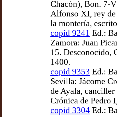
Chacón), Bon. 7-VI
Alfonso XI, rey de
la montería, escrit
copid 9241
Ed.: Ba
Zamora: Juan Picar
15. Desconocido, C
1400.
copid 9353
Ed.: Ba
Sevilla: Jácome C
de Ayala, cancille
Crónica de Pedro I,
copid 3304
Ed.: Ba