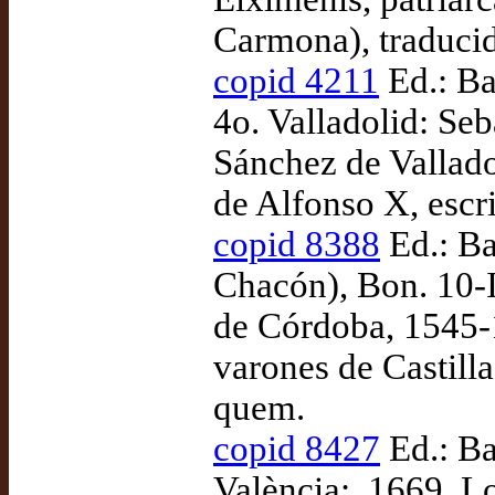
Carmona), traduci
copid 4211
Ed.: Ba
4o. Valladolid: Se
Sánchez de Vallado
de Alfonso X, escr
copid 8388
Ed.: Ba
Chacón), Bon. 10-I
de Córdoba, 1545-
varones de Castill
quem.
copid 8427
Ed.: Ba
València:, 1669. L