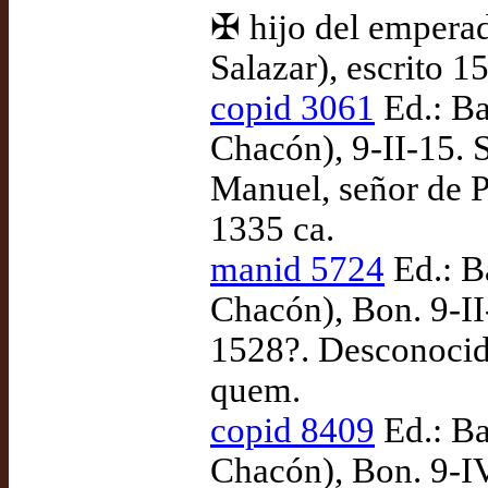
✠ hijo del emperad
Salazar), escrito 
copid 3061
Ed.: Ba
Chacón), 9-II-15. 
Manuel, señor de P
1335 ca.
manid 5724
Ed.: B
Chacón), Bon. 9-II
1528?. Desconocido
quem.
copid 8409
Ed.: Ba
Chacón), Bon. 9-IV