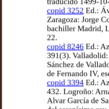
traducido 1499-10
copid 3252
Ed.: Áv
Zaragoza: Jorge C
bachiller Madrid, L
22.
copid 8246
Ed.: Az
391(3). Valladolid
Sánchez de Vallado
de Fernando IV, es
copid 3394
Ed.: Az
432. Logroño: Arna
Alvar García de Sa