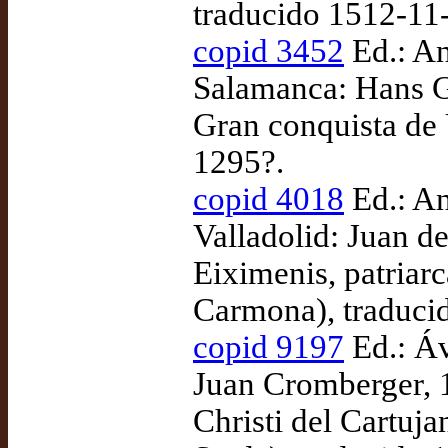
traducido 1512-11
copid 3452
Ed.: An
Salamanca: Hans G
Gran conquista de 
1295?.
copid 4018
Ed.: An
Valladolid: Juan d
Eiximenis, patriarc
Carmona), traduci
copid 9197
Ed.: Ávi
Juan Cromberger, 
Christi del Cartuj