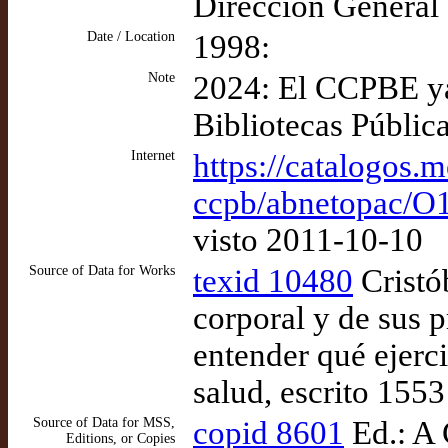
Dirección General 
Date / Location
1998:
Note
2024: El CCPBE ya 
Bibliotecas Públic
Internet
https://catalogos.
ccpb/abnetopac/
visto 2011-10-10
Source of Data for Works
texid 10480
Cristó
corporal y de sus 
entender qué ejerci
salud, escrito 1553
Source of Data for MSS,
copid 8601
Ed.: A 
Editions, or Copies