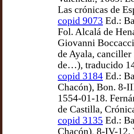
Las crónicas de Es
copid 9073
Ed.: Ba
Fol. Alcalá de Hen
Giovanni Boccaccio
de Ayala, cancille
de…), traducido 1
copid 3184
Ed.: Ba
Chacón), Bon. 8-III
1554-01-18. Fernán
de Castilla, Crónic
copid 3135
Ed.: Ba
Chacón), 8-IV-12. 