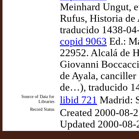
Meinhard Ungut, et
Rufus, Historia de
traducido 1438-04
copid 9063
Ed.: Ma
22952. Alcalá de H
Giovanni Boccaccio
de Ayala, cancille
de…), traducido 1
Source of Data for
libid 721
Madrid: 
Libraries
Record Status
Created 2000-08-2
Updated 2000-08-