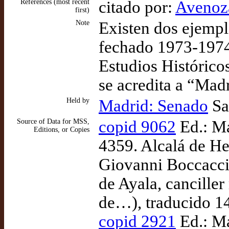
References (most recent
citado por:
Avenoza
first)
Note
Existen dos ejempla
fechado 1973-1974 
Estudios Histórico
se acredita a “Mad
Held by
Madrid: Senado
Sa
Source of Data for MSS,
copid 9062
Ed.: Ma
Editions, or Copies
4359. Alcalá de He
Giovanni Boccaccio
de Ayala, cancille
de…), traducido 1
copid 2921
Ed.: Ma