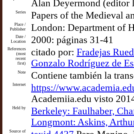
Alan Deyermond (editor li
Series
Papers of the Medieval a
Place /
London: Department of H
Publisher
Date /
2000: páginas 31-41
Location
References
citado por:
Fradejas Rueda
(most
recent
Gonzalo Rodríguez de Esc
first)
Note
Contiene también la transc
Internet
https://www.academia.e
Academiia.edu visto 201
Held by
Berkeley: Faulhaber, Cha
Longmont: Askins, Arthur
Source of