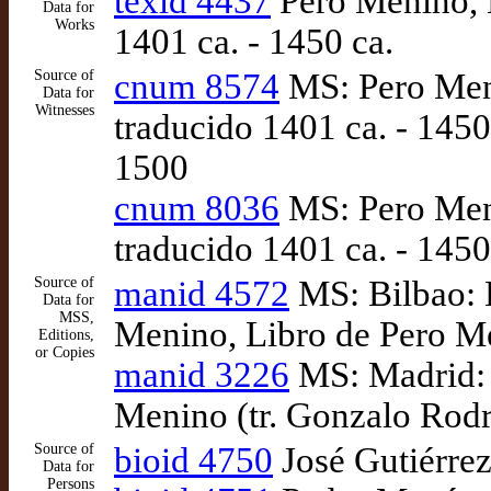
texid 4437
Pero Menino, L
Data for
Works
1401 ca. - 1450 ca.
Source of
cnum 8574
MS: Pero Meni
Data for
Witnesses
traducido 1401 ca. - 1450
1500
cnum 8036
MS: Pero Meni
traducido 1401 ca. - 1450
Source of
manid 4572
MS: Bilbao: L
Data for
MSS,
Menino, Libro de Pero Me
Editions,
or Copies
manid 3226
MS: Madrid: R
Menino (tr. Gonzalo Rodr
Source of
bioid 4750
José Gutiérrez
Data for
Persons