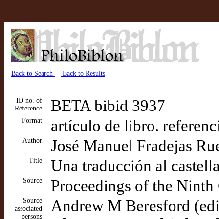
Back to Search
Back to Results
ID no. of
BETA bibid 3937
Reference
Format
artículo de libro. referen
Author
José Manuel Fradejas Ru
Title
Una traducción al castel
Source
Proceedings of the Ninth
Source
Andrew M Beresford (edito
associated
persons