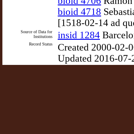
bioid 4706
Ramón d
bioid 4718
Sebastiá
[1518-02-14 ad q
Source of Data for
insid 1284
Barcelon
Institutions
Record Status
Created 2000-02-0
Updated 2016-07-