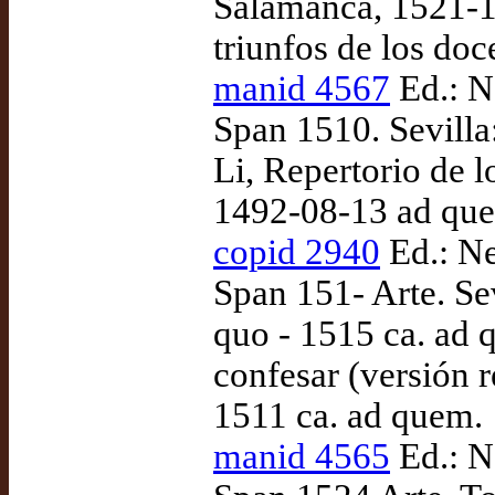
Salamanca, 1521-10
triunfos de los doc
manid 4567
Ed.: N
Span 1510. Sevilla
Li, Repertorio de l
1492-08-13 ad qu
copid 2940
Ed.: Ne
Span 151- Arte. Se
quo - 1515 ca. ad 
confesar (versión r
1511 ca. ad quem.
manid 4565
Ed.: N