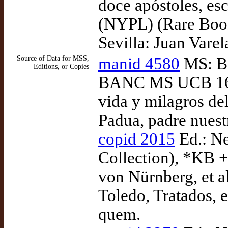
doce apóstoles, es
(NYPL) (Rare Book
Sevilla: Juan Vare
Source of Data for MSS,
manid 4580
MS: Be
Editions, or Copies
BANC MS UCB 168
vida y milagros de
Padua, padre nuest
copid 2015
Ed.: N
Collection), *KB +
von Nürnberg, et a
Toledo, Tratados, 
quem.