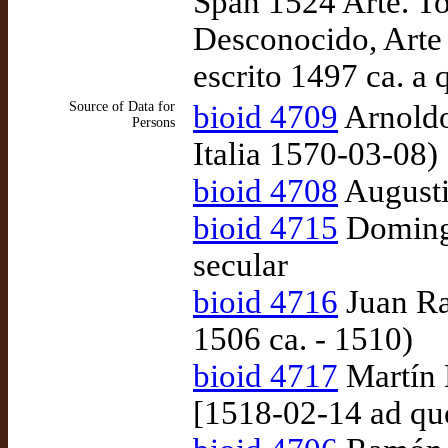
Span 1524 Arte. T
Desconocido, Arte 
escrito 1497 ca. a
Source of Data for
bioid 4709
Arnoldo
Persons
Italia 1570-03-08)
bioid 4708
Augusti
bioid 4715
Domingo
secular
bioid 4716
Juan Ram
1506 ca. - 1510)
bioid 4717
Martín N
[1518-02-14 ad q