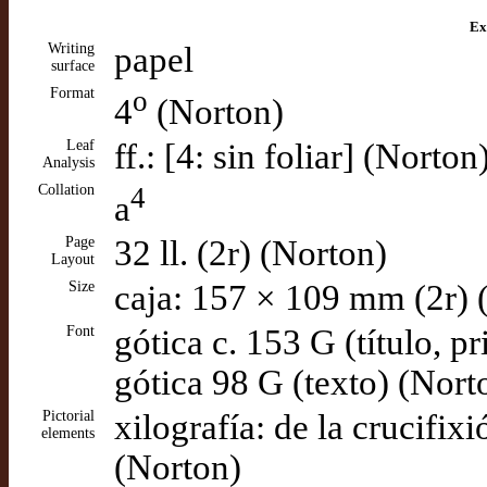
Ex
Writing
papel
surface
Format
o
4
(Norton)
Leaf
ff.: [4: sin foliar] (Norton
Analysis
Collation
4
a
Page
32 ll. (2r) (Norton)
Layout
Size
caja: 157 × 109 mm (2r) 
Font
gótica c. 153 G (título, pr
gótica 98 G (texto) (Nort
Pictorial
xilografía: de la crucifix
elements
(Norton)