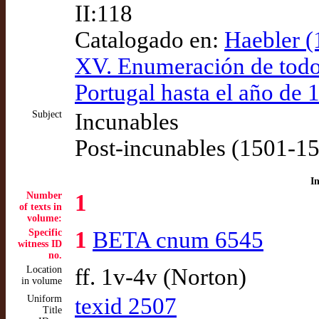
II:118
Catalogado en:
Haebler (1
XV. Enumeración de todos
Portugal hasta el año de 
Subject
Incunables
Post-incunables (1501-1
I
Number
1
of texts in
volume:
Specific
1
BETA cnum 6545
witness ID
no.
Location
ff. 1v-4v (Norton)
in volume
Uniform
texid 2507
Title