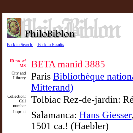
Back to Search
Back to Results
ID no. of
BETA manid 3885
MS
City and
Paris
Bibliothèque nation
Library
Mitterand)
Collection:
Tolbiac Rez-de-jardin: Ré
Call
number
Imprint
Salamanca:
Hans Giesser
1501 ca.! (Haebler)