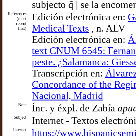
subjecto q̃ | se la encome
References
Edición electrónica en:
G
(most
recent
Medical Texts
, n. ALV
first)
Edición electrónica en:
Á
text CNUM 6545: Fernand
peste. ¿Salamanca: Giess
Transcripción en:
Álvarez
Concordance of the Regimi
Nacional, Madrid
Note
Ínc. y éxpl. de Zabía
apu
Subject
Internet - Textos electrón
Internet
https://www.hispanicsem