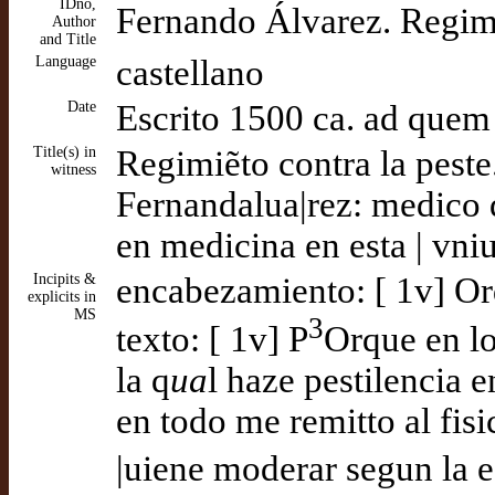
IDno,
Fernando Álvarez. Regimi
Author
and Title
Language
castellano
Date
Escrito 1500 ca. ad quem
Title(s) in
Regimiẽto contra la peste.
witness
Fernandalua|rez: medico d
en medicina en esta | vni
Incipits &
encabezamiento: [ 1v] Ord
explicits in
MS
3
texto: [ 1v] P
Orque en lo
la q
ua
l haze pestilencia
en todo me remitto al fisi
|uiene moderar segun la 