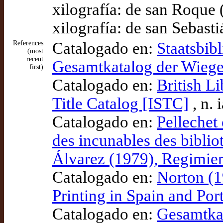
xilografía: de san Roque 
xilografía: de san Sebast
References
Catalogado en:
Staatsbibl
(most
recent
Gesamtkatalog der Wieg
first)
Catalogado en:
British L
Title Catalog [ISTC]
, n.
Catalogado en:
Pellechet
des incunables des bibli
Álvarez (1979), Regimien
Catalogado en:
Norton (1
Printing in Spain and Po
Catalogado en:
Gesamtka