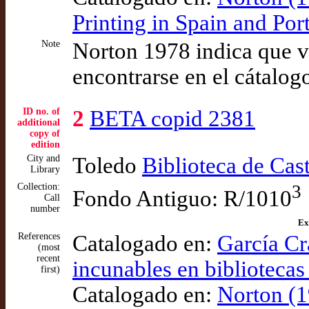
Printing in Spain and Po
Note
Norton 1978 indica que v
encontrarse en el cátal
ID no. of
2
BETA copid 2381
additional
copy of
edition
City and
Toledo
Biblioteca de Cas
Library
Collection:
3
Fondo Antiguo: R/1010
Call
number
Ex
References
Catalogado en:
García Cr
(most
recent
incunables en bibliotecas
first)
Catalogado en:
Norton (1