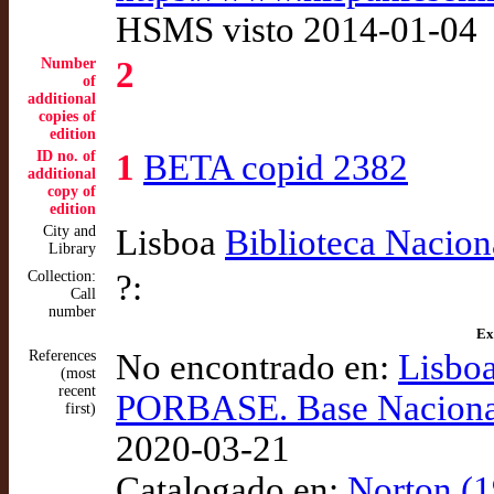
HSMS visto 2014-01-04
Number
2
of
additional
copies of
edition
ID no. of
1
BETA copid 2382
additional
copy of
edition
City and
Lisboa
Biblioteca Nacion
Library
Collection:
?:
Call
number
Ex
References
No encontrado en:
Lisboa
(most
recent
PORBASE. Base Nacional
first)
2020-03-21
Catalogado en:
Norton (1